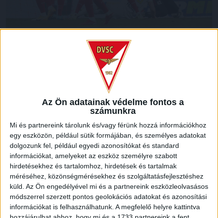
A 25. percben újból a vendégek kerültek ziccerbe (Jurina
előtt suhant el a labda az ötösnél), a kövesdiek uralták a
meccset, ám ezután a DVSC próbálta nyomás alá helyezni
ellenfelét. Az első félidő hajrájában ez valamennyire sikerült
is, a 39. percben Szécsi Márk 9 méteres fejese után a
Az Ön adatainak védelme fontos a
játékszer a felső lécről pattant ki. Két perccel a szünet előtt
számunkra
aztán büntetőhöz jutott a Loki (Baráth Pétert rántották le a
Mi és partnereink tárolunk és/vagy férünk hozzá információkhoz
16-oson belül), némi VAR-ozás után aztán a csapatkapitány
egy eszközön, például sütik formájában, és személyes adatokat
Dzsudzsák Balázs értékesítette a 11-est, magabiztosan (1-
dolgozunk fel, például egyedi azonosítókat és standard
1). A hosszabbításban Ugrai Roland is a felső lécet találta el,
információkat, amelyeket az eszköz személyre szabott
Így végül döntetlennel vonultak pihenőre a csapatok.
hirdetésekhez és tartalomhoz, hirdetések és tartalmak
méréséhez, közönségmérésekhez és szolgáltatásfejlesztéshez
küld.
Az Ön engedélyével mi és a partnereink eszközleolvasásos
módszerrel szerzett pontos geolokációs adatokat és azonosítási
információkat is felhasználhatunk. A megfelelő helyre kattintva
hozzájárulhat ahhoz, hogy mi és a 1733 partnereink a fent