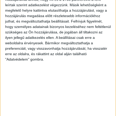
leírtak szerint adatkezelést végezzünk. Másik lehetőségként a
megfelelő helyre kattintva elutasíthatja a hozzájárulást, vagy a
hozzájárulás megadása előtt részletesebb információkhoz
juthat, és megváltoztathatja beállításait.
Felhívjuk figyelmét,
hogy személyes adatainak bizonyos kezeléséhez nem feltétlenül
szükséges az Ön hozzájárulása, de jogában áll tiltakozni az
ilyen jellegű adatkezelés ellen. A beállításai csak erre a
weboldalra érvényesek. Bármikor megváltoztathatja a
preferenciáit, vagy visszavonhatja hozzájárulását, ha visszatér
erre az oldalra, és rákattint az oldal alján található
"Adatvédelem" gombra.
A második játékrész elején Ugrai Roland lőtt az oldalhálóba,
a DVSC pedig egyre aktívabban támadott, ám egy Deslandes
lábán felperdülő labda a felső lécről vágódott ki, tehát a
kövesdieknek is akadt lehetőségük. Voltak izgalmak
mindkét kapunál, a 64. percben aztán a vendégek találtak be
újra, egy jobb oldali beadás után Vadnai bombázott közelről
a hálóba (1-2).
Nehéz helyzetben, hátrányban futott neki tehát az utolsó
félórának a Loki. Dzsudzsák Balázs a 66. percben a rövid