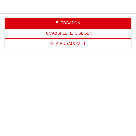
mai mérkőzésre vonatkozóan. A stadion 6 pontján
vízosztással igyekszünk segíteni a szurkolók hidratációját,
ehhez kapcsolódóan az is fontos, hogy 0,5 liter űrtartalomig
[…]
ELFOGADOM
Bővebben →
TOVÁBBI LEHETŐSÉGEK
LEGÚJABB VIDEÓK
NEM FOGADOM EL
SAJTÓTÁJÉKOZTATÓ
DVSC-FC COPENHAGEN
:
0-3, GERT REMMEL ÉRTÉKELÉSE
2026.08.07.
Bővebben →
VIDEÓ! MECCS ELŐTTI SAJTÓTÁJÉKOZTATÓ
:
DVSC-FC COPENHAGEN
2026.08.05.
Bővebben →