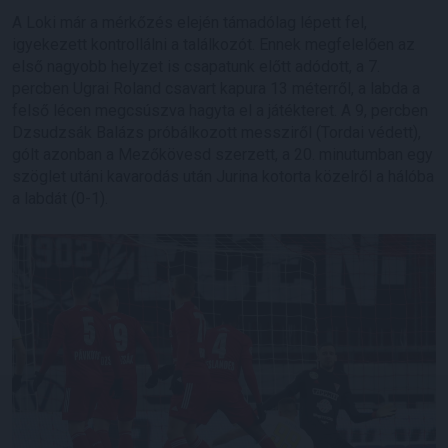
A Loki már a mérkőzés elején támadólag lépett fel,
igyekezett kontrollálni a találkozót. Ennek megfelelően az
első nagyobb helyzet is csapatunk előtt adódott, a 7.
percben Ugrai Roland csavart kapura 13 méterről, a labda a
felső lécen megcsúszva hagyta el a játékteret. A 9, percben
Dzsudzsák Balázs próbálkozott messziről (Tordai védett),
gólt azonban a Mezőkövesd szerzett, a 20. minutumban egy
szöglet utáni kavarodás után Jurina kotorta közelről a hálóba
a labdát (0-1).