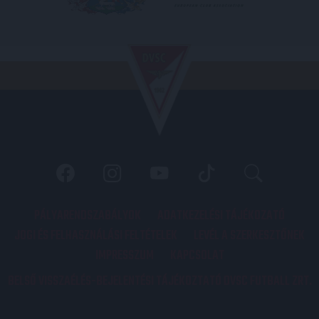
PÁLYARENDSZABÁLYOK
ADATKEZELÉSI TÁJÉKOZATÓ
JOGI ÉS FELHASZNÁLÁSI FELTÉTELEK
LEVÉL A SZERKESZTŐNEK
IMPRESSZUM
KAPCSOLAT
BELSŐ VISSZAÉLÉS-BEJELENTÉSI TÁJÉKOZTATÓ DVSC FUTBALL ZRT.