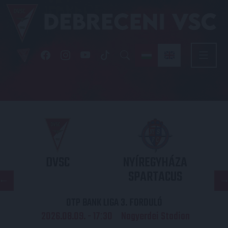
DVSC
NYÍREGYHÁZA
SPARTACUS
OTP BANK LIGA 3. FORDULÓ
2026.08.09. - 17
30
Nagyerdei Stadion
: