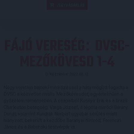
JEGYVÁSÁRLÁS
FÁJÓ VERESÉG
DVSC-
:
MEZŐKÖVESD 1-4
Közzétéve: 2022.02.12.
Négy veretlen bajnoki mérkőzéssel a háta mögött fogadta a
DVSC a közvetlen rivális Mezőkövesdet, egyértelműen a
győzelem reményében. A csapatból Kusnyír Erik és a brazil
Charleston betegség, Varga József, a régóta maródi Bárány
Donát, valamint Kundrák Norbert ugyebár sérülés miatt
hiányzott, bekerült a kezdőbe Baranyai Nimród, Ferenczi
János és a Babunski testvérpár is.