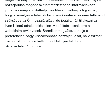
hozzájárulás megadása előtt részletesebb információkhoz
juthat, és megváltoztathatja beállításait.
Felhívjuk figyelmét,
hogy személyes adatainak bizonyos kezeléséhez nem feltétlenül
szükséges az Ön hozzájárulása, de jogában áll tiltakozni az
ilyen jellegű adatkezelés ellen. A beállításai csak erre a
weboldalra érvényesek. Bármikor megváltoztathatja a
preferenciáit, vagy visszavonhatja hozzájárulását, ha visszatér
erre az oldalra, és rákattint az oldal alján található
"Adatvédelem" gombra.
A második játékrészre beállt Joao Oliveira, a Loki pedig
próbált nagyobb nyomást gyakorolni a mezőkövesdiekre. az
55. percben Ferenczi János lőtt mellé kapásból. Sok a
pontatlanság a játékban, telt az idő, de nem nagyon került
veszélybe a hazai kapu. Szűk félórával a vége előtt érkezett
Bévárdi Zsombor és Christian Manrique (később Andrija
Majdevac is), aztán jött a végjáték.