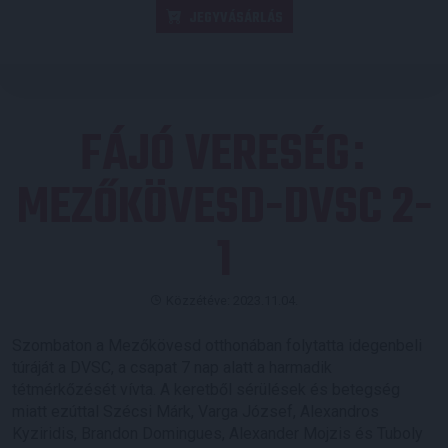
JEGYVÁSÁRLÁS
FÁJÓ VERESÉG
:
MEZŐKÖVESD-DVSC 2-
1
Közzétéve: 2023.11.04.
Szombaton a Mezőkövesd otthonában folytatta idegenbeli
túráját a DVSC, a csapat 7 nap alatt a harmadik
tétmérkőzését vívta. A keretből sérülések és betegség
miatt ezúttal Szécsi Márk, Varga József, Alexandros
Kyziridis, Brandon Domingues, Alexander Mojzis és Tuboly