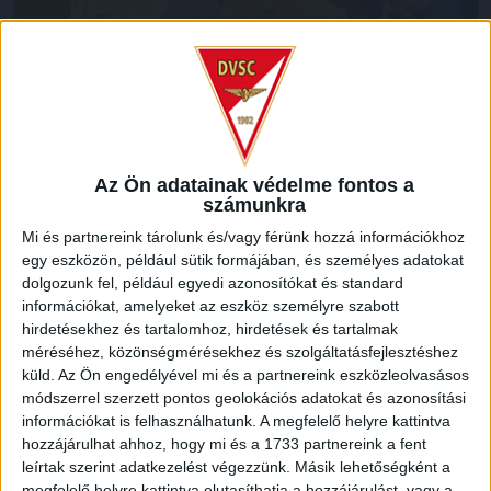
Fel volt adva tehát a lecke, a Loki igyekezett felpörögni, a
17. percben Stefan Loncar lőtt mellé, a 21. percben egy 28
méteres szabadrúgásból Dzsudzsák Balázs találta el a
Az Ön adatainak védelme fontos a
felső lécet. Ekkor már átvette az irányítást a DVSC, a 25.
számunkra
minutumban jött is a szépítés, Ferenczi János beadása után
Mi és partnereink tárolunk és/vagy férünk hozzá információkhoz
Bárány Donát mintegy 12 méterről gyönyörű mozdulattal
egy eszközön, például sütik formájában, és személyes adatokat
fejelt a kapuba (2-1).
dolgozunk fel, például egyedi azonosítókat és standard
információkat, amelyeket az eszköz személyre szabott
A folytatásban is csapatunk volt fölényben, az első félidő
hirdetésekhez és tartalomhoz, hirdetések és tartalmak
hajrájában többször is csak az utolsó passzok nem
méréséhez, közönségmérésekhez és szolgáltatásfejlesztéshez
stimmeltek, végül a szünetre hazai előnynél vonultak az
küld.
Az Ön engedélyével mi és a partnereink eszközleolvasásos
együttesek.
módszerrel szerzett pontos geolokációs adatokat és azonosítási
információkat is felhasználhatunk. A megfelelő helyre kattintva
hozzájárulhat ahhoz, hogy mi és a 1733 partnereink a fent
leírtak szerint adatkezelést végezzünk. Másik lehetőségként a
megfelelő helyre kattintva elutasíthatja a hozzájárulást, vagy a