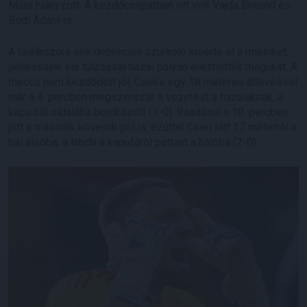
Máté hiányzott. A kezdőcsapatban ott volt Vajda Botond és
Bódi Ádám is.
A találkozóra sok debreceni szurkoló kísérte el a mieinket,
játékosaink kis túlzással hazai pályán érezhették magukat. A
meccs nem kezdődött jól, Cseke egy 18 méteres átlövéssel
már a 4. percben megszerezte a vezetést a hazaiaknak, a
kapu bal oldalába bombázott (1-0). Ráadásul a 10. percben
jött a második kövesdi gól is, ezúttal Cseri lőtt 17 méterről a
bal alsóba, a labda a kapufáról pattant a hálóba (2-0).