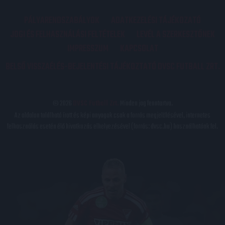
PÁLYARENDSZABÁLYOK
ADATKEZELÉSI TÁJÉKOZATÓ
JOGI ÉS FELHASZNÁLÁSI FELTÉTELEK
LEVÉL A SZERKESZTŐNEK
IMPRESSZUM
KAPCSOLAT
BELSŐ VISSZAÉLÉS-BEJELENTÉSI TÁJÉKOZTATÓ DVSC FUTBALL ZRT.
© 2026
DVSC Futball Zrt.
Minden jog fenntartva.
Az oldalon található írott és képi anyagok csak a forrás megjelölésével, internetes
felhasználás esetén élő hivatkozás elhelyezésével (forrás: dvsc.hu) használhatóak fel.