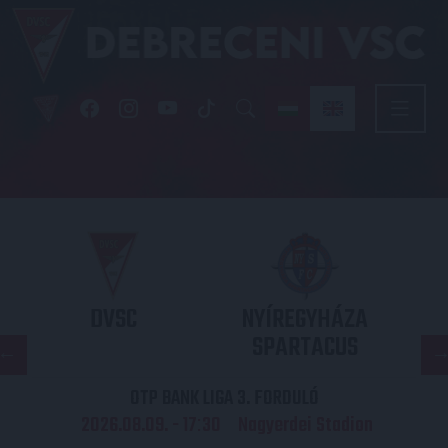
DVSC
NYÍREGYHÁZA
SPARTACUS
OTP BANK LIGA 3. FORDULÓ
2026.08.09. - 17
30
Nagyerdei Stadion
: