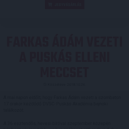
JEGYVÁSÁRLÁS
FARKAS ÁDÁM VEZETI
A PUSKÁS ELLENI
MECCSET
Közzétéve: 2018.10.26.
A mai napon eldőlt, hogy Farkas Ádám vezeti a szombaton
17 órakor kezdődő DVSC-Puskás Akadémia bajnoki
találkozót.
A 36 esztendős, hevesi bíróval szeptember közepén