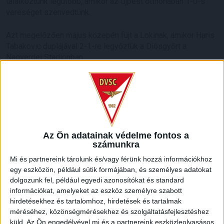
találkoztunk legutóbb, amikor az Újpest otthonában 1-0-s
vereséget szenvedtünk.
Azt megelőzően május közepén fújt a Lokinak, amikor Haris
Tabakovic duplájával 2-1-re legyőztük a Diósgyőrt a
Nagyerdei Stadionban.
HB
LEGUTÓBBI HÍREK
Az Ön adatainak védelme fontos a
RENDKÍVÜLI HŐSÉG
TÖBB MÓDON IS
:
számunkra
IGYEKSZIK SEGÍTENI A SZURKOLÓKAT A DVSC
Mi és partnereink tárolunk és/vagy férünk hozzá információkhoz
egy eszközön, például sütik formájában, és személyes adatokat
2026.08.06.
dolgozunk fel, például egyedi azonosítókat és standard
Nagy meccs vár csütörtökön 19 órától a Lokira és a
információkat, amelyeket az eszköz személyre szabott
szurkolóira, csapatunk a dán FC Copenhagent fogadja az
hirdetésekhez és tartalomhoz, hirdetések és tartalmak
UEFA Konferencia Liga selejtezőjében. Klubunk a rendkívüli
méréséhez, közönségmérésekhez és szolgáltatásfejlesztéshez
időjárási körülmények miatt több intézkedésről is döntött a
küld.
Az Ön engedélyével mi és a partnereink eszközleolvasásos