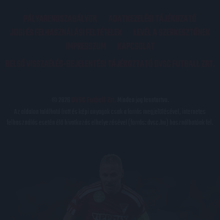
PÁLYARENDSZABÁLYOK
ADATKEZELÉSI TÁJÉKOZATÓ
JOGI ÉS FELHASZNÁLÁSI FELTÉTELEK
LEVÉL A SZERKESZTŐNEK
IMPRESSZUM
KAPCSOLAT
BELSŐ VISSZAÉLÉS-BEJELENTÉSI TÁJÉKOZTATÓ DVSC FUTBALL ZRT.
© 2026
DVSC Futball Zrt.
Minden jog fenntartva.
Az oldalon található írott és képi anyagok csak a forrás megjelölésével, internetes
felhasználás esetén élő hivatkozás elhelyezésével (forrás: dvsc.hu) használhatóak fel.