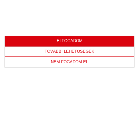
ÚJPEST FC
DVSC
4
-
2
ELFOGADOM
2026-08-02
OTP BANK LIGA 2.
MECCS
TOVÁBBI LEHETŐSÉGEK
15:30
FORDULÓ
RÉSZLETEI
NEM FOGADOM EL
TOVÁBBI EREDMÉNYEK
KÖVETKEZŐ MÉRKŐZÉS