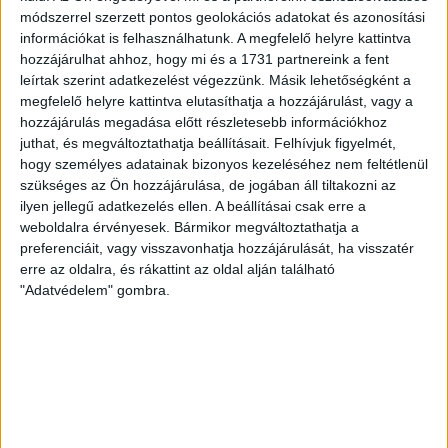
mai mérkőzésre vonatkozóan. A stadion 6 pontján
módszerrel szerzett pontos geolokációs adatokat és azonosítási
vízosztással igyekszünk segíteni a szurkolók hidratációját,
információkat is felhasználhatunk. A megfelelő helyre kattintva
ehhez kapcsolódóan az is fontos, hogy 0,5 liter űrtartalomig
hozzájárulhat ahhoz, hogy mi és a 1731 partnereink a fent
[…]
leírtak szerint adatkezelést végezzünk. Másik lehetőségként a
Bővebben →
megfelelő helyre kattintva elutasíthatja a hozzájárulást, vagy a
hozzájárulás megadása előtt részletesebb információkhoz
juthat, és megváltoztathatja beállításait.
Felhívjuk figyelmét,
MEGÚJULT AZ AJÁNDÉKBOLT, CSÜTÖRTÖKÖN
hogy személyes adatainak bizonyos kezeléséhez nem feltétlenül
NYIT A DVSC STORE!
szükséges az Ön hozzájárulása, de jogában áll tiltakozni az
ilyen jellegű adatkezelés ellen. A beállításai csak erre a
2026.08.05.
weboldalra érvényesek. Bármikor megváltoztathatja a
Ízléses, korszerű külsővel és belsővel, megújult kínálattal
preferenciáit, vagy visszavonhatja hozzájárulását, ha visszatér
vár mindenkit a DVSC felújítás után csütörtökön 16 órakor
erre az oldalra, és rákattint az oldal alján található
újra nyitó ajándékboltja, a DVSC Store. Érdemes ellátogatni
"Adatvédelem" gombra.
az üzletbe, amely pénteken 10 és 18 óra, szombaton 10 és
15 óra között, vasárnap pedig 12 órától várja a szurkolókat.
Hajrá, Loki!
Bővebben →
DVSC-COPENHAGEN
ELINDULT
: