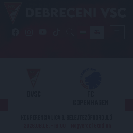
DVSC
FC
COPENHAGEN
KONFERENCIA LIGA 3. SELEJTEZŐFDORDULÓ
2026.08.06. - 19
00
Nagyerdei Stadion
: