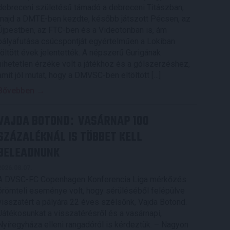
debreceni születésű támadó a debreceni Titászban,
majd a DMTE-ben kezdte, később játszott Pécsen, az
Újpestben, az FTC-ben és a Videotonban is, ám
pályafutása csúcspontját egyértelműen a Lokiban
töltött évek jelentették. A népszerű Gurigának
hihetetlen érzéke volt a játékhoz és a gólszerzéshez,
amit jól mutat, hogy a DMVSC-ben eltöltött […]
Bővebben →
VAJDA BOTOND
VASÁRNAP 100
:
SZÁZALÉKNÁL IS TÖBBET KELL
BELEADNUNK
2026.08.07.
A DVSC-FC Copenhagen Konferencia Liga mérkőzés
örömteli eseménye volt, hogy sérüléséből felépülve
visszatért a pályára 22 éves szélsőnk, Vajda Botond.
Játékosunkat a visszatérésről és a vasárnapi,
Nyíregyháza elleni rangadóról is kérdeztük. – Nagyon