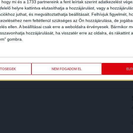
 hogy mi és a 1733 partnereink a fent leírtak szerint adatkezelést vég
elelő helyre kattintva elutasíthatja a hozzájárulást, vagy a hozzájárul
iókhoz juthat, és megváltoztathatja beállításait.
Felhívjuk figyelmét, 
ezeléséhez nem feltétlenül szükséges az Ön hozzájárulása, de jogában 
zelés ellen. A beállításai csak erre a weboldalra érvényesek. Bármikor m
isszavonhatja hozzájárulását, ha visszatér erre az oldalra, és rákattint a
lem" gombra.
ETŐSÉGEK
NEM FOGADOM EL
EL