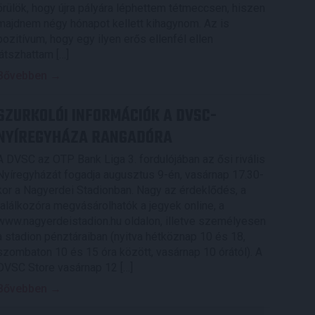
örülök, hogy újra pályára léphettem tétmeccsen, hiszen
majdnem négy hónapot kellett kihagynom. Az is
pozitívum, hogy egy ilyen erős ellenfél ellen
játszhattam […]
Bővebben →
SZURKOLÓI INFORMÁCIÓK A DVSC-
NYÍREGYHÁZA RANGADÓRA
A DVSC az OTP Bank Liga 3. fordulójában az ősi rivális
Nyíregyházát fogadja augusztus 9-én, vasárnap 17.30-
kor a Nagyerdei Stadionban. Nagy az érdeklődés, a
találkozóra megvásárolhatók a jegyek online, a
www.nagyerdeistadion.hu oldalon, illetve személyesen
a stadion pénztáraiban (nyitva hétköznap 10 és 18,
szombaton 10 és 15 óra között, vasárnap 10 órától). A
DVSC Store vasárnap 12 […]
Bővebben →