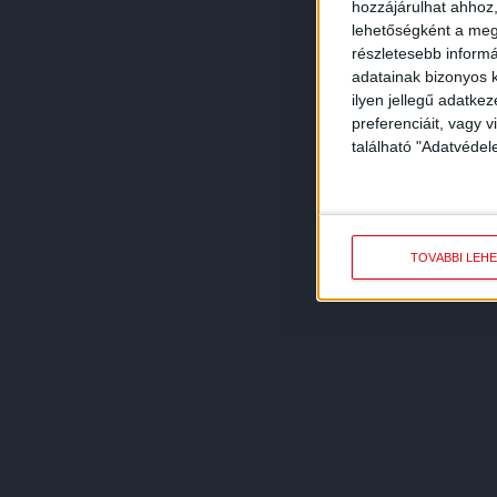
hozzájárulhat ahhoz,
lehetőségként a megf
részletesebb informác
adatainak bizonyos k
ilyen jellegű adatke
preferenciáit, vagy v
található "Adatvéde
TOVÁBBI LEH