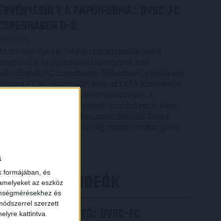
ÉRVÉNYESÜLT A PAPÍRFORMA
DVSC-FC
:
COPENHAGEN 0-3
2026.08.06.
Az örmény Pjunyik Jereván búcsúztatása után a
bombaerős, válogatottakkal teletűzdelt, dán
rekordbajnok FC Copenhagen (Köbenhavn) együttesét
fogadta a Loki csütörtökön este az UEFA Konferencia
Liga 3. selejtezőkörének első mérkőzésén. A
kezdőcsapatban ott volt többek között Szécsi Márk,
Batik Bence és a DVSC-ben most debütáló Dénes
Vilmos is. A találkozót a hőség dacára mindkét gárda
viszonylag […]
Bővebben →
a
k formájában, és
LEGÚJABB VIDEÓK
 amelyeket az eszköz
zönségmérésekhez és
ódszerrel szerzett
SAJTÓTÁJÉKOZTATÓ
DVSC-FC
:
elyre kattintva