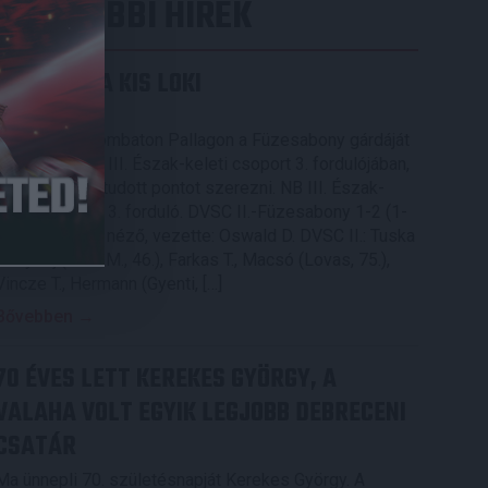
LEGUTÓBBI HÍREK
KIKAPOTT A KIS LOKI
2026.08.08.
A DVSC II. szombaton Pallagon a Füzesabony gárdáját
fogadta az NB III. Észak-keleti csoport 3. fordulójában,
s ezúttal nem tudott pontot szerezni. NB III. Észak-
keleti csoport, 3. forduló. DVSC II.-Füzesabony 1-2 (1-
1). Pallag, 200 néző, vezette: Oswald D. DVSC II.: Tuska
– Myrtaj (Kiss M., 46.), Farkas T., Macsó (Lovas, 75.),
Vincze T., Hermann (Gyenti, […]
Bővebben →
70 ÉVES LETT KEREKES GYÖRGY, A
VALAHA VOLT EGYIK LEGJOBB DEBRECENI
CSATÁR
Ma ünnepli 70. születésnapját Kerekes György. A