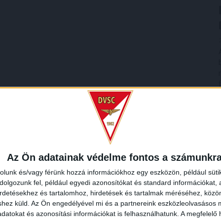
Az Ön adatainak védelme fontos a számunkr
rolunk és/vagy férünk hozzá információkhoz egy eszközön, például süti
olgozunk fel, például egyedi azonosítókat és standard információkat,
irdetésekhez és tartalomhoz, hirdetések és tartalmak méréséhez, kö
shez küld.
Az Ön engedélyével mi és a partnereink eszközleolvasásos m
datokat és azonosítási információkat is felhasználhatunk. A megfelelő h