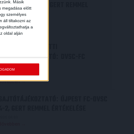
ezzünk. Másik
COPENHAGEN 0-3, GERT REMMEL
ás megadása előtt
ÉRTÉKELÉSE
hogy személyes
áll tiltakozni az
2026.08.07.
egváltoztathatja a
Bővebben →
z oldal alján
VIDEÓ! MECCS ELŐTTI
SAJTÓTÁJÉKOZTATÓ
DVSC-FC
:
COPENHAGEN
FOGADOM
2026.08.05.
Bővebben →
SAJTÓTÁJÉKOZTATÓ
ÚJPEST FC-DVSC
:
4-2, GERT REMMEL ÉRTÉKELÉSE
2026.08.03.
Bővebben →