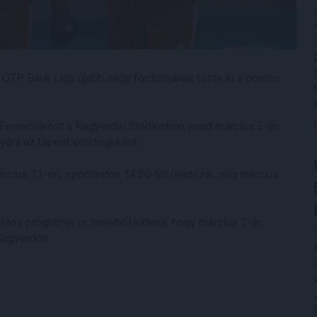
TP Bank Liga újabb négy fordulójának tűzte ki a pontos
 Ferencvárost a Nagyerdei Stadionban, majd március 5-én,
lyára az Újpest vendégeként.
március 11-én, szombaton 14.30-tól rendezik, míg március
os programja is, melyből kiderül, hogy március 2-án,
Nagyerdőn.