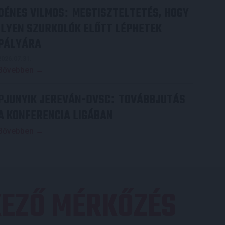
DÉNES VILMOS
MEGTISZTELTETÉS, HOGY
:
ILYEN SZURKOLÓK ELŐTT LÉPHETEK
PÁLYÁRA
2026.07.31.
Bővebben →
PJUNYIK JEREVÁN-DVSC
TOVÁBBJUTÁS
:
A KONFERENCIA LIGÁBAN
Bővebben →
EZŐ MÉRKŐZÉS