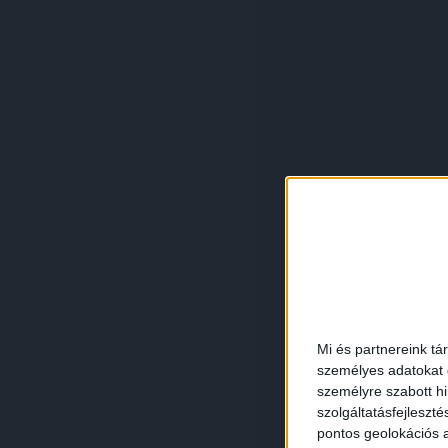
Mi és partnereink tá
személyes adatokat d
személyre szabott h
szolgáltatásfejleszté
pontos geolokációs a