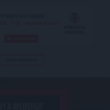
TP BANK LIGA 3. FORDULÓ
.09. - 17
30
Nagyerdei Stadion
:
NYÍREGYHÁZA
SPARTACUS
JEGYVÁSÁRLÁS
TOVÁBBI MÉRKŐZÉSEK
NY A WEBSHOP