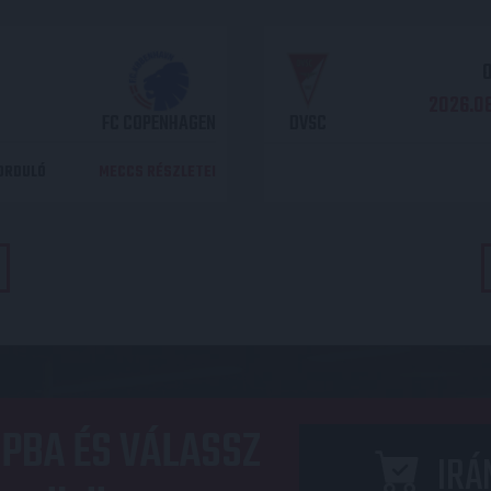
O
2026.08
FC COPENHAGEN
DVSC
DORDULÓ
MECCS RÉSZLETEI
PBA ÉS VÁLASSZ
IRÁ