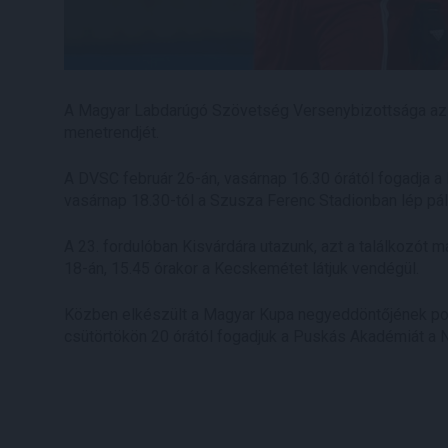
A Magyar Labdarúgó Szövetség Versenybizottsága az O
menetrendjét.
A DVSC február 26-án, vasárnap 16.30 órától fogadja a
vasárnap 18.30-tól a Szusza Ferenc Stadionban lép pá
A 23. fordulóban Kisvárdára utazunk, azt a találkozót 
18-án, 15.45 órakor a Kecskemétet látjuk vendégül.
Közben elkészült a Magyar Kupa negyeddöntőjének pont
csütörtökön 20 órától fogadjuk a Puskás Akadémiát a 