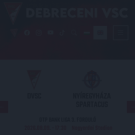
DVSC
NYÍREGYHÁZA
SPARTACUS
OTP BANK LIGA 3. FORDULÓ
2026.08.09. - 17
30
Nagyerdei Stadion
: