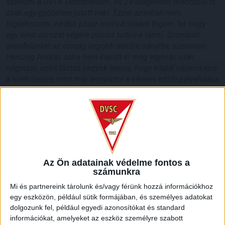
szerezni a DVTK Debrecenben, és 29 idegenbeli meccsből is
csak egy győzelem jutott neki. Ezzel azonban nem
foglalkozom, inkább plusz motivációként fogom fel, hogy
egy ilyen sorozat végére pontot tudjunk tenni. Szombati
ellenfelünket az ország legjobb edzője irányítja, szerintem
Herczeg András soha nem kapott ki még egymás után
négyszer, ezért biztos vagyok benne, hogy kitalál valamit erre
a mérkőzésre, mint már annyiszor a sikeres edzői pályafutása
során –
fogalmazott Feczkó Tamás.
– Hazai pályán és
idegenben is ugyanazt a játékot játsszák, bárkit meg tudnak
verni, de az utóbbi időben kiderült, hogy bárkitől ki is tudnak
kapni. Látványos támadójátékkal rukkolnak elő hétről-hétre,
és sokgólos meccseket játszanak.
Az Ön adatainak védelme fontos a
számunkra
HB
Mi és partnereink tárolunk és/vagy férünk hozzá információkhoz
egy eszközön, például sütik formájában, és személyes adatokat
LEGUTÓBBI HÍREK
dolgozunk fel, például egyedi azonosítókat és standard
információkat, amelyeket az eszköz személyre szabott