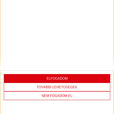
KONFERENCIA LIGÁBAN
Bővebben →
LEGUTÓBBI EREDMÉNY
ELFOGADOM
DVSC
FC
TOVÁBBI LEHETŐSÉGEK
COPENHAGEN
NEM FOGADOM EL
19
:
00