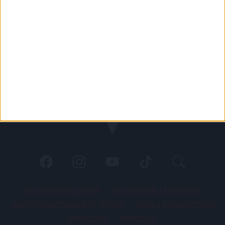
PÁLYARENDSZABÁLYOK
ADATKEZELÉSI TÁJÉKOZATÓ
JOGI ÉS FELHASZNÁLÁSI FELTÉTELEK
LEVÉL A SZERKESZTŐNEK
IMPRESSZUM
KAPCSOLAT