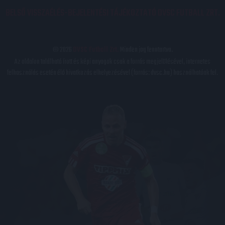
BELSŐ VISSZAÉLÉS-BEJELENTÉSI TÁJÉKOZTATÓ DVSC FUTBALL ZRT.
© 2026
DVSC Futball Zrt.
Minden jog fenntartva.
Az oldalon található írott és képi anyagok csak a forrás megjelölésével, internetes
felhasználás esetén élő hivatkozás elhelyezésével (forrás: dvsc.hu) használhatóak fel.