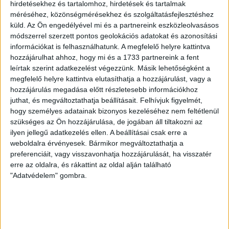
hirdetésekhez és tartalomhoz, hirdetések és tartalmak
méréséhez, közönségmérésekhez és szolgáltatásfejlesztéshez
SZURKOLÓI INFORMÁCIÓK A DVSC-
küld.
Az Ön engedélyével mi és a partnereink eszközleolvasásos
NYÍREGYHÁZA RANGADÓRA
módszerrel szerzett pontos geolokációs adatokat és azonosítási
információkat is felhasználhatunk. A megfelelő helyre kattintva
2026.08.07.
hozzájárulhat ahhoz, hogy mi és a 1733 partnereink a fent
A DVSC az OTP Bank Liga 3. fordulójában az ősi rivális
leírtak szerint adatkezelést végezzünk. Másik lehetőségként a
Nyíregyházát fogadja augusztus 9-én, vasárnap 17.30-kor a
megfelelő helyre kattintva elutasíthatja a hozzájárulást, vagy a
Nagyerdei Stadionban. Nagy az érdeklődés, a találkozóra
hozzájárulás megadása előtt részletesebb információkhoz
megvásárolhatók a jegyek online, a
juthat, és megváltoztathatja beállításait.
Felhívjuk figyelmét,
www.nagyerdeistadion.hu oldalon, illetve személyesen a
hogy személyes adatainak bizonyos kezeléséhez nem feltétlenül
stadion pénztáraiban (nyitva hétköznap 10 és 18,
szükséges az Ön hozzájárulása, de jogában áll tiltakozni az
szombaton 10 és 15 óra között, vasárnap 10 órától). A DVSC
ilyen jellegű adatkezelés ellen. A beállításai csak erre a
Store vasárnap 12 […]
weboldalra érvényesek. Bármikor megváltoztathatja a
preferenciáit, vagy visszavonhatja hozzájárulását, ha visszatér
Bővebben →
erre az oldalra, és rákattint az oldal alján található
"Adatvédelem" gombra.
ÉRVÉNYESÜLT A PAPÍRFORMA
DVSC-FC
:
COPENHAGEN 0-3
2026.08.06.
Az örmény Pjunyik Jereván búcsúztatása után a bombaerős,