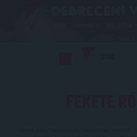
HÍREK
CSAPATOK
MÉRKŐZÉSEK
DVSC
FEKETE R
Fekete Róbert személyében új kapusedző érkezett a 
nem ismeretlen a Loki-szurkolók előtt, hiszen játékosk