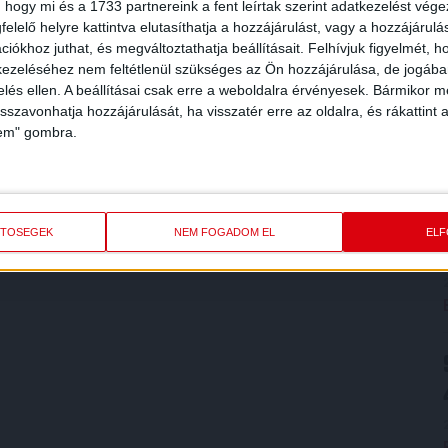
 hogy mi és a 1733 partnereink a fent leírtak szerint adatkezelést vég
elelő helyre kattintva elutasíthatja a hozzájárulást, vagy a hozzájárul
iókhoz juthat, és megváltoztathatja beállításait.
Felhívjuk figyelmét, 
ezeléséhez nem feltétlenül szükséges az Ön hozzájárulása, de jogában 
zelés ellen. A beállításai csak erre a weboldalra érvényesek. Bármikor m
isszavonhatja hozzájárulását, ha visszatér erre az oldalra, és rákattint a
lem" gombra.
ETŐSÉGEK
NEM FOGADOM EL
EL