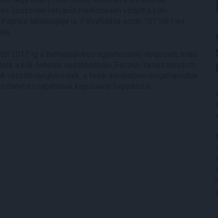
n, és összesen hatvanöt mérkőzésen védett a Loki
 Paphos labdarúgója is. Pályafutása során 107 NB I-es
ra.
től 2017-ig a Balmazújváros együttesénél dolgozott, majd
 hete a kék-fehérek vezetőedzője, Feczkó Tamás távozott,
 DLA vezetői megkeresték, a felek mindenben megállapodtak
sztályos csapatainak kapusaival foglalkozik.