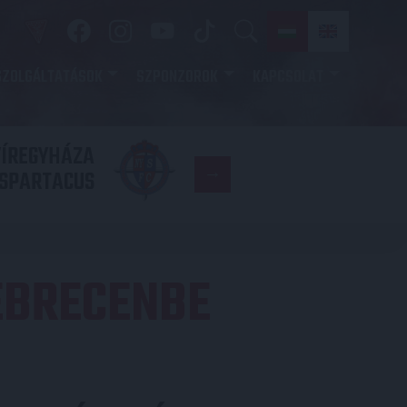
SZOLGÁLTATÁSOK
SZPONZOROK
KAPCSOLAT
YÍREGYHÁZA
FC
SPARTACUS
COPENHAGE
EBRECENBE