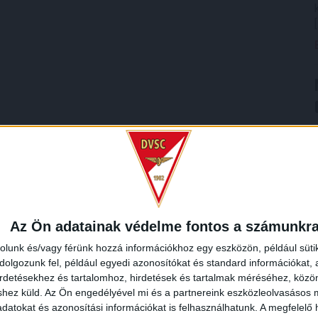
Az Ön adatainak védelme fontos a számunkr
rolunk és/vagy férünk hozzá információkhoz egy eszközön, például süti
olgozunk fel, például egyedi azonosítókat és standard információkat,
irdetésekhez és tartalomhoz, hirdetések és tartalmak méréséhez, kö
shez küld.
Az Ön engedélyével mi és a partnereink eszközleolvasásos m
datokat és azonosítási információkat is felhasználhatunk. A megfelelő h