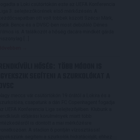
fogadta a Loki csütörtökön este az UEFA Konferencia
Liga 3. selejtezőkörének első mérkőzésén. A
kezdőcsapatban ott volt többek között Szécsi Márk,
Batik Bence és a DVSC-ben most debütáló Dénes
Vilmos is. A találkozót a hőség dacára mindkét gárda
viszonylag […]
Bővebben →
RENDKÍVÜLI HŐSÉG
TÖBB MÓDON IS
:
IGYEKSZIK SEGÍTENI A SZURKOLÓKAT A
DVSC
Nagy meccs vár csütörtökön 19 órától a Lokira és a
szurkolóira, csapatunk a dán FC Copenhagent fogadja
az UEFA Konferencia Liga selejtezőjében. Klubunk a
rendkívüli időjárási körülmények miatt több
intézkedésről is döntött a mai mérkőzésre
vonatkozóan. A stadion 6 pontján vízosztással
igyekszünk segíteni a szurkolók hidratációját, ehhez