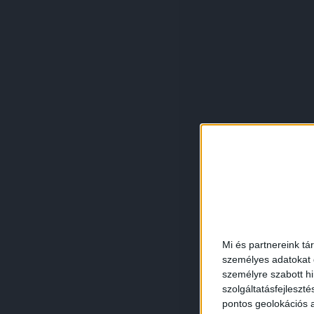
Mi és partnereink tá
személyes adatokat d
személyre szabott h
szolgáltatásfejleszté
pontos geolokációs a