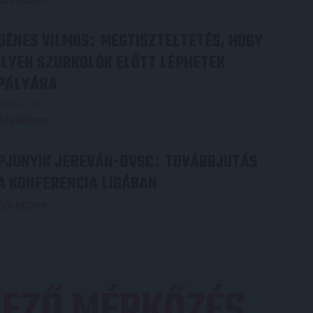
DÉNES VILMOS
MEGTISZTELTETÉS, HOGY
:
ILYEN SZURKOLÓK ELŐTT LÉPHETEK
PÁLYÁRA
2026.07.31.
Bővebben →
PJUNYIK JEREVÁN-DVSC
TOVÁBBJUTÁS
:
A KONFERENCIA LIGÁBAN
Bővebben →
EZŐ MÉRKŐZÉS