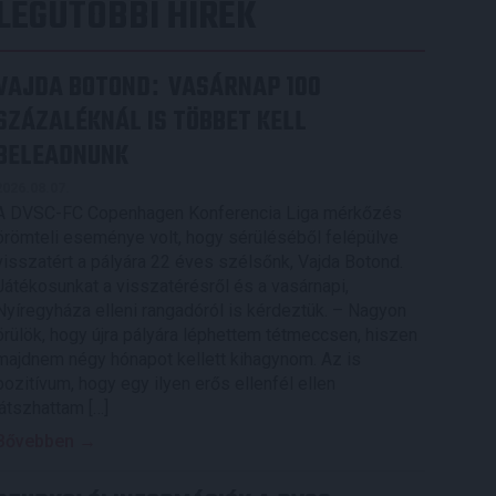
LEGUTÓBBI HÍREK
VAJDA BOTOND
VASÁRNAP 100
:
SZÁZALÉKNÁL IS TÖBBET KELL
BELEADNUNK
2026.08.07.
A DVSC-FC Copenhagen Konferencia Liga mérkőzés
örömteli eseménye volt, hogy sérüléséből felépülve
visszatért a pályára 22 éves szélsőnk, Vajda Botond.
Játékosunkat a visszatérésről és a vasárnapi,
Nyíregyháza elleni rangadóról is kérdeztük. – Nagyon
örülök, hogy újra pályára léphettem tétmeccsen, hiszen
majdnem négy hónapot kellett kihagynom. Az is
pozitívum, hogy egy ilyen erős ellenfél ellen
játszhattam […]
Bővebben →