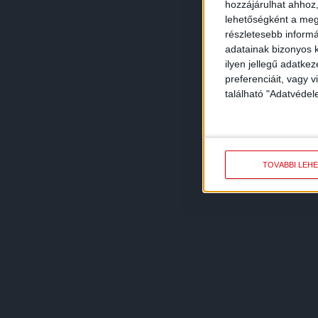
hozzájárulhat ahhoz,
lehetőségként a megf
részletesebb informác
adatainak bizonyos k
ilyen jellegű adatke
preferenciáit, vagy v
található "Adatvéde
TOVÁBBI LEH