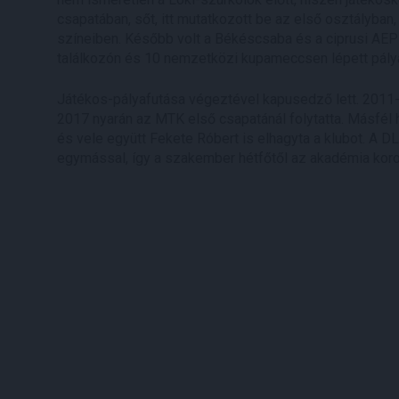
csapatában, sőt, itt mutatkozott be az első osztályba
színeiben. Később volt a Békéscsaba és a ciprusi AEP
találkozón és 10 nemzetközi kupameccsen lépett pályá
Játékos-pályafutása végeztével kapusedző lett. 2011-
2017 nyarán az MTK első csapatánál folytatta. Másfél
és vele együtt Fekete Róbert is elhagyta a klubot. A
egymással, így a szakember hétfőtől az akadémia koro