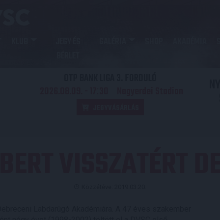
KLUB
JEGY ÉS
GALÉRIA
SHOP
AKADÉMIA
BÉRLET
OTP BANK LIGA 3. FORDULÓ
N
2026.08.09. - 17
30
Nagyerdei Stadion
:
JEGYVÁSÁRLÁS
ÓBERT VISSZATÉRT D
Közzétéve: 2019.03.20.
Debreceni Labdarúgó Akadémiára. A 47 éves szakember
ént négy évet (1998-2002) töltött el a DVSC első