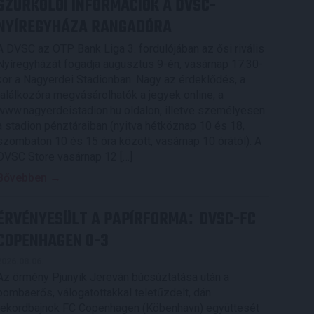
SZURKOLÓI INFORMÁCIÓK A DVSC-
NYÍREGYHÁZA RANGADÓRA
A DVSC az OTP Bank Liga 3. fordulójában az ősi rivális
Nyíregyházát fogadja augusztus 9-én, vasárnap 17.30-
kor a Nagyerdei Stadionban. Nagy az érdeklődés, a
találkozóra megvásárolhatók a jegyek online, a
www.nagyerdeistadion.hu oldalon, illetve személyesen
a stadion pénztáraiban (nyitva hétköznap 10 és 18,
szombaton 10 és 15 óra között, vasárnap 10 órától). A
DVSC Store vasárnap 12 […]
Bővebben →
ÉRVÉNYESÜLT A PAPÍRFORMA
DVSC-FC
:
COPENHAGEN 0-3
2026.08.06.
Az örmény Pjunyik Jereván búcsúztatása után a
bombaerős, válogatottakkal teletűzdelt, dán
rekordbajnok FC Copenhagen (Köbenhavn) együttesét