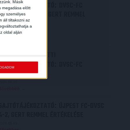
ezzünk. Másik
SAJTÓTÁJÉKOZTATÓ
DVSC-FC
:
ás megadása előtt
COPENHAGEN 0-3, GERT REMMEL
hogy személyes
áll tiltakozni az
ÉRTÉKELÉSE
egváltoztathatja a
2026.08.07.
z oldal alján
Bővebben →
VIDEÓ! MECCS ELŐTTI
SAJTÓTÁJÉKOZTATÓ
DVSC-FC
:
FOGADOM
COPENHAGEN
2026.08.05.
Bővebben →
SAJTÓTÁJÉKOZTATÓ
ÚJPEST FC-DVSC
:
4-2, GERT REMMEL ÉRTÉKELÉSE
2026.08.03.
Bővebben →