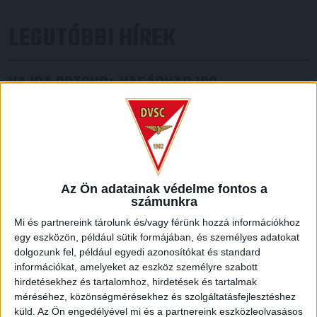
LEGUTÓBBI HÍREK
VAJDA BOTOND
VASÁRNAP 100
:
SZÁZALÉKNÁL IS TÖBBET KELL BELEADNUNK
2026.08.07.
A DVSC-FC Copenhagen Konferencia Liga mérkőzés
örömteli eseménye volt, hogy sérüléséből felépülve
visszatért a pályára 22 éves szélsőnk, Vajda Botond.
Játékosunkat a visszatérésről és a vasárnapi, Nyíregyháza
Az Ön adatainak védelme fontos a
számunkra
elleni rangadóról is kérdeztük. – Nagyon örülök, hogy újra
pályára léphettem tétmeccsen, hiszen majdnem négy
Mi és partnereink tárolunk és/vagy férünk hozzá információkhoz
hónapot kellett kihagynom. Az is pozitívum, hogy egy ilyen
egy eszközön, például sütik formájában, és személyes adatokat
erős ellenfél ellen játszhattam […]
dolgozunk fel, például egyedi azonosítókat és standard
információkat, amelyeket az eszköz személyre szabott
Bővebben →
hirdetésekhez és tartalomhoz, hirdetések és tartalmak
méréséhez, közönségmérésekhez és szolgáltatásfejlesztéshez
SZURKOLÓI INFORMÁCIÓK A DVSC-
küld.
Az Ön engedélyével mi és a partnereink eszközleolvasásos