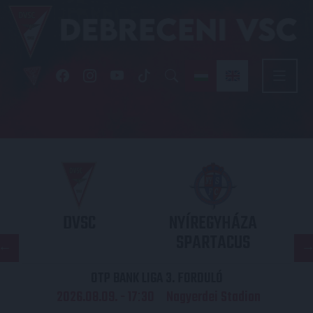
DVSC
NYÍREGYHÁZA
SPARTACUS
OTP BANK LIGA 3. FORDULÓ
2026.08.09. - 17
30
Nagyerdei Stadion
: