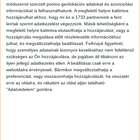
módszerrel szerzett pontos geolokációs adatokat és azonosítási
NYÍREGYHÁZA RANGADÓRA
információkat is felhasználhatunk. A megfelelő helyre kattintva
A DVSC az OTP Bank Liga 3. fordulójában az ősi rivális
hozzájárulhat ahhoz, hogy mi és a 1733 partnereink a fent
Nyíregyházát fogadja augusztus 9-én, vasárnap 17.30-kor a
leírtak szerint adatkezelést végezzünk. Másik lehetőségként a
megfelelő helyre kattintva elutasíthatja a hozzájárulást, vagy a
Nagyerdei Stadionban. Nagy az érdeklődés, a találkozóra
hozzájárulás megadása előtt részletesebb információkhoz
megvásárolhatók a jegyek online, a
juthat, és megváltoztathatja beállításait.
Felhívjuk figyelmét,
www.nagyerdeistadion.hu oldalon, illetve személyesen a
hogy személyes adatainak bizonyos kezeléséhez nem feltétlenül
stadion pénztáraiban (nyitva hétköznap 10 és 18,
szükséges az Ön hozzájárulása, de jogában áll tiltakozni az
szombaton 10 és 15 óra között, vasárnap 10 órától). A DVSC
ilyen jellegű adatkezelés ellen. A beállításai csak erre a
Store vasárnap 12 […]
weboldalra érvényesek. Bármikor megváltoztathatja a
Bővebben →
preferenciáit, vagy visszavonhatja hozzájárulását, ha visszatér
erre az oldalra, és rákattint az oldal alján található
"Adatvédelem" gombra.
ÉRVÉNYESÜLT A PAPÍRFORMA
DVSC-FC
:
COPENHAGEN 0-3
2026.08.06.
Az örmény Pjunyik Jereván búcsúztatása után a bombaerős,
válogatottakkal teletűzdelt, dán rekordbajnok FC
Copenhagen (Köbenhavn) együttesét fogadta a Loki
csütörtökön este az UEFA Konferencia Liga 3.