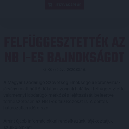
JEGYVÁSÁRLÁS
FELFÜGGESZTETTÉK AZ
NB I-ES BAJNOKSÁGOT
Közzétéve: 2020.03.16.
A Magyar Labdarúgó Szövetség Elnöksége a koronavírus-
járvány miatt hétfő délután azonnali hatállyal felfüggesztette
valamennyi labdarúgó-mérkőzés lejátszását, beleértve
természetesen az NB I-es találkozókat is. A döntés
határozatlan időre szól.
Amint újabb információkkal rendelkezünk, tájékoztatjuk
szurkolóinkat!