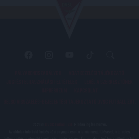
PÁLYARENDSZABÁLYOK
ADATKEZELÉSI TÁJÉKOZATÓ
JOGI ÉS FELHASZNÁLÁSI FELTÉTELEK
LEVÉL A SZERKESZTŐNEK
IMPRESSZUM
KAPCSOLAT
BELSŐ VISSZAÉLÉS-BEJELENTÉSI TÁJÉKOZTATÓ DVSC FUTBALL ZRT.
© 2026
DVSC Futball Zrt.
Minden jog fenntartva.
Az oldalon található írott és képi anyagok csak a forrás megjelölésével, internetes