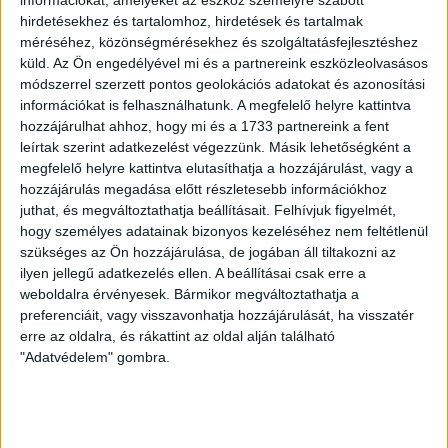
hirdetésekhez és tartalomhoz, hirdetések és tartalmak
Finoman fogalmazva is rosszul kezdődött tehát a mérkőzés
méréséhez, közönségmérésekhez és szolgáltatásfejlesztéshez
a Loki számára, nehéz feladatnak ígérkezett innen
küld.
Az Ön engedélyével mi és a partnereink eszközleolvasásos
visszajönni. A félidő hajrájáig ez nem is nagyon realizálódott,
módszerrel szerzett pontos geolokációs adatokat és azonosítási
sőt, Colley közben még ziccert is hibázott. A
információkat is felhasználhatunk. A megfelelő helyre kattintva
hosszabbításban aztán jött a szépítés, Cibla Flórián egy
hozzájárulhat ahhoz, hogy mi és a 1733 partnereink a fent
szép akció végén kicselezte védőjét, majd jobbról, 14
leírtak szerint adatkezelést végezzünk. Másik lehetőségként a
méterről a hosszú sarokba csavart (1-2).
megfelelő helyre kattintva elutasíthatja a hozzájárulást, vagy a
hozzájárulás megadása előtt részletesebb információkhoz
juthat, és megváltoztathatja beállításait.
Felhívjuk figyelmét,
hogy személyes adatainak bizonyos kezeléséhez nem feltétlenül
szükséges az Ön hozzájárulása, de jogában áll tiltakozni az
ilyen jellegű adatkezelés ellen. A beállításai csak erre a
weboldalra érvényesek. Bármikor megváltoztathatja a
preferenciáit, vagy visszavonhatja hozzájárulását, ha visszatér
erre az oldalra, és rákattint az oldal alján található
"Adatvédelem" gombra.