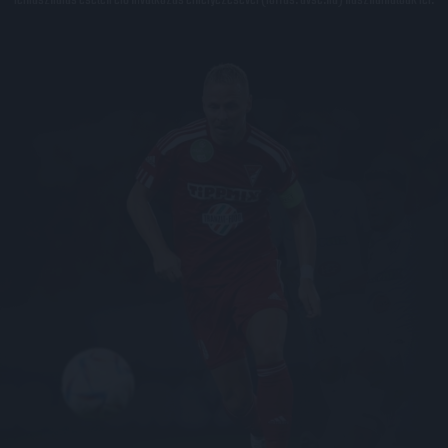
felhasználás esetén élő hivatkozás elhelyezésével (forrás: dvsc.hu) használhatóak fel.