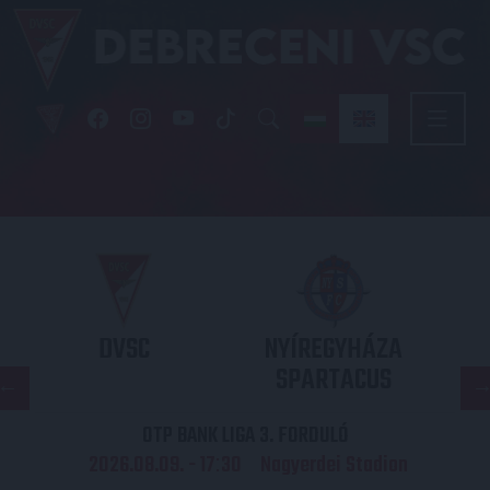
DVSC
NYÍREGYHÁZA
SPARTACUS
OTP BANK LIGA 3. FORDULÓ
2026.08.09. - 17
30
Nagyerdei Stadion
: