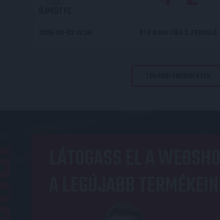
ÚJPEST FC
2026-08-02 15:30
OTP BANK LIGA 2. FORDULÓ
TOVÁBBI EREDMÉNYEK
OP
LÁTOGASS EL A WEBSHO
A LEGÚJABB TERMÉKEIN