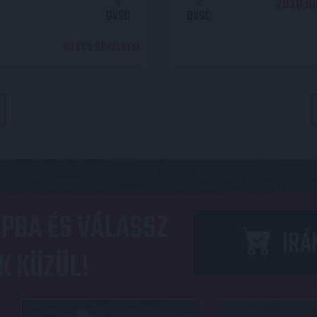
2026.08.
DVSC
DVSC
MECCS RÉSZLETEI
PBA ÉS VÁLASSZ
IRÁ
K KÖZÜL!