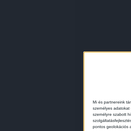
Mi és partnereink tá
személyes adatokat d
személyre szabott h
szolgáltatásfejleszté
pontos geolokációs a