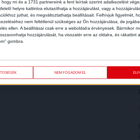
 hogy mi és a 1731 partnereink a fent leírtak szerint adatkezelést vég
elelő helyre kattintva elutasíthatja a hozzájárulást, vagy a hozzájárul
iókhoz juthat, és megváltoztathatja beállításait.
Felhívjuk figyelmét, 
ezeléséhez nem feltétlenül szükséges az Ön hozzájárulása, de jogában 
zelés ellen. A beállításai csak erre a weboldalra érvényesek. Bármikor m
isszavonhatja hozzájárulását, ha visszatér erre az oldalra, és rákattint a
lem" gombra.
ETŐSÉGEK
NEM FOGADOM EL
EL