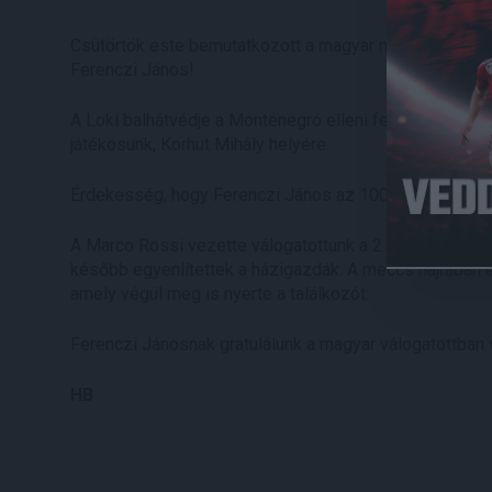
Csütörtök este bemutatkozott a magyar nemzeti váloga
Ferenczi János!
A Loki balhátvédje a Montenegró elleni felkészülési m
játékosunk, Korhut Mihály helyére.
Érdekesség, hogy Ferenczi János az 1001. labdarúgó, a
A Marco Rossi vezette válogatottunk a 2. percben Hole
később egyenlítettek a házigazdák. A meccs hajrában 
amely végül meg is nyerte a találkozót.
Ferenczi Jánosnak gratulálunk a magyar válogatottban 
HB