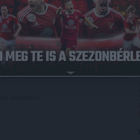
tott felnőttcsapatában a DVSC saját nevelésű labdarúgója,
érkőzés 61. percében lépett pályára csereként volt
ki valaha futballozott a magyar válogatott mezében!
nder Filip révén megszerezte a vezetést, ám fél órával
egy véleményes büntetőből átvette a vezetést Montenegró,
való debütáláshoz!