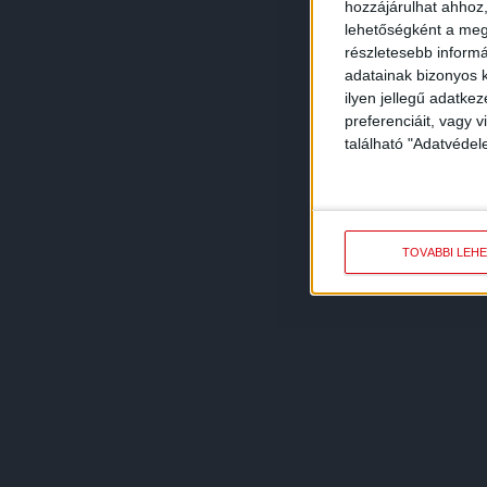
hozzájárulhat ahhoz,
lehetőségként a megf
részletesebb informác
adatainak bizonyos k
ilyen jellegű adatke
preferenciáit, vagy v
található "Adatvéde
TOVÁBBI LEH