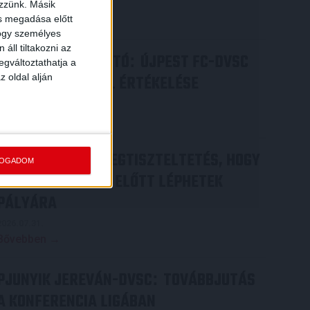
ezzünk. Másik
2026.08.05.
ás megadása előtt
Bővebben →
hogy személyes
áll tiltakozni az
SAJTÓTÁJÉKOZTATÓ
ÚJPEST FC-DVSC
:
egváltoztathatja a
z oldal alján
4-2, GERT REMMEL ÉRTÉKELÉSE
2026.08.03.
Bővebben →
DÉNES VILMOS
MEGTISZTELTETÉS, HOGY
:
FOGADOM
ILYEN SZURKOLÓK ELŐTT LÉPHETEK
PÁLYÁRA
2026.07.31.
Bővebben →
PJUNYIK JEREVÁN-DVSC
TOVÁBBJUTÁS
:
A KONFERENCIA LIGÁBAN