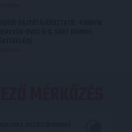
Bővebben →
VIDEÓ! SAJTÓTÁJÉKOZTATÓ
PJUNYIK
:
JEREVÁN-DVSC 0-0, GERT REMMEL
ÉRTÉKELÉSE
Bővebben →
EZŐ MÉRKŐZÉS
CIA LIGA 3. SELEJTEZŐFDORDULÓ