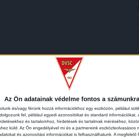
Az Ön adatainak védelme fontos a számunkr
rolunk és/vagy férünk hozzá információkhoz egy eszközön, például süti
olgozunk fel, például egyedi azonosítókat és standard információkat,
irdetésekhez és tartalomhoz, hirdetések és tartalmak méréséhez, kö
shez küld.
Az Ön engedélyével mi és a partnereink eszközleolvasásos m
datokat és azonosítási információkat is felhasználhatunk. A megfelelő h