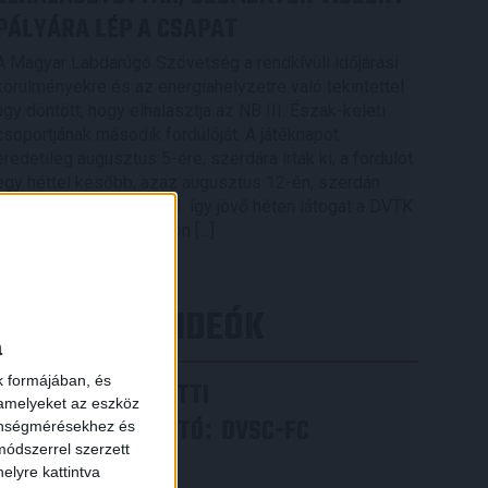
PÁLYÁRA LÉP A CSAPAT
A Magyar Labdarúgó Szövetség a rendkívüli időjárási
körülményekre és az energiahelyzetre való tekintettel
úgy döntött, hogy elhalasztja az NB III. Észak-keleti
csoportjának második fordulóját. A játéknapot
eredetileg augusztus 5-ére, szerdára írták ki, a fordulót
egy héttel később, azaz augusztus 12-én, szerdán
rendezik meg. A DVSC II. így jövő héten látogat a DVTK
II. otthonában, szombaton […]
Bővebben →
LEGÚJABB VIDEÓK
a
k formájában, és
VIDEÓ! MECCS ELŐTTI
 amelyeket az eszköz
SAJTÓTÁJÉKOZTATÓ
DVSC-FC
:
zönségmérésekhez és
ódszerrel szerzett
COPENHAGEN
elyre kattintva