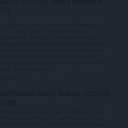
JEGYÉRTÉKESÍTÉS, MINDEN TUDNIVALÓ
ITT!
2026.08.04.
Az örmény Pjunyik Jereván elleni továbbjutás után a
DVSC folytatja útját az UEFA Konferencia Liga
selejtezőjében, a harmadik kör első mérkőzése a dán
FC Copenhagen ellen augusztus 6-án, csütörtökön 19
órától lesz a Nagyerdei Stadionban. A belépők immár
elérhetők online, a nagyerdeistadion.hu-n, illetve
személyesen a stadion pénztáraiban (nyitva hétköznap
10 és 18 óra között). Íme, […]
Bővebben →
KOPPENHÁGAI OROSZLÁNOKKAL KÜZD MEG
A LOKI
A 16-szoros dán bajnok, 10-szeres dán kupagyőztes
FC Copenhagen (Köbenhavn) együttesével küzd meg
az UEFA Konferencia Liga harmadik selejtezőkörében a