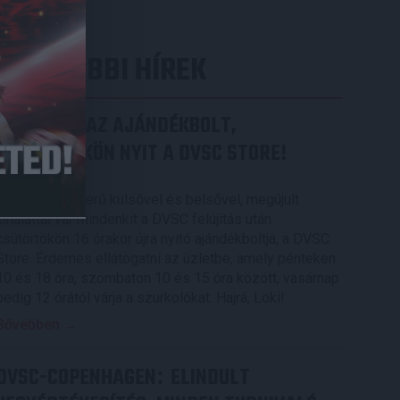
LEGUTÓBBI HÍREK
MEGÚJULT AZ AJÁNDÉKBOLT,
CSÜTÖRTÖKÖN NYIT A DVSC STORE!
2026.08.05.
Ízléses, korszerű külsővel és belsővel, megújult
kínálattal vár mindenkit a DVSC felújítás után
csütörtökön 16 órakor újra nyitó ajándékboltja, a DVSC
Store. Érdemes ellátogatni az üzletbe, amely pénteken
10 és 18 óra, szombaton 10 és 15 óra között, vasárnap
pedig 12 órától várja a szurkolókat. Hajrá, Loki!
Bővebben →
DVSC-COPENHAGEN
ELINDULT
: