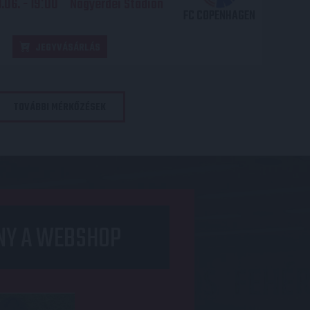
06. - 19
00
Nagyerdei Stadion
:
FC COPENHAGEN
JEGYVÁSÁRLÁS
TOVÁBBI MÉRKŐZÉSEK
NY A WEBSHOP