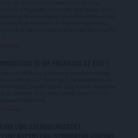
DVSC, az első mérkőzés csütörtökön 19 órától
kezdődik a Nagyerdei Stadionban. Nem túlzás, valódi
nagyvad akadt a Loki útjába, lássuk, mit érdemes tudni
az Oroszlánok becenéven emlegetett koppenhágai
csapatról. A futballrajongók számára persze aligha kell
[…]
Bővebben →
AUGUSZTUS 16-ÁN FOGADJUK AZ ETO-T
A Magyar Labdarúgó Szövetség Versenybizottsága
elkészítette az OTP Bank Liga 4. fordulójának pontos
menetrendjét, melyből kiderül, hogy a DVSC augusztus
16-án, vasárnap 16.30 órától fogadja az ETO FC-t a
Nagyerdei Stadionban.
Bővebben →
A KIS LOKI SZERDAI MECCSÉT
ELHALASZTOTTÁK, SZOMBATON VISZONT