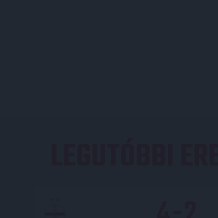
LEGUTÓBBI E
4
-
2