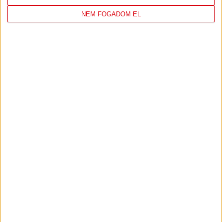
COPENHAGEN
NEM FOGADOM EL
KONFERENCIA LIGA 3. SELEJTEZŐFORDULÓ
2026.08.12. - 18
00
Parken Stadium
:
JEGYVÁSÁRLÁS
TOVÁBBI MÉRKŐZÉSEK
SHOP