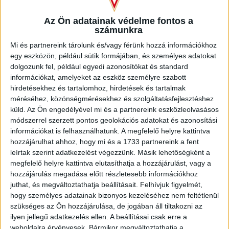
SZURKOLÓKNAK
Az Ön adatainak védelme fontos a
2026.08.10.
számunkra
A DVSC szerdán 18 órától Koppenhágában, az FC
Mi és partnereink tárolunk és/vagy férünk hozzá információkhoz
Copenhagen (Köbenhavn) ellen lép pályára az UEFA
egy eszközön, például sütik formájában, és személyes adatokat
Konferencia Liga harmadik selejtezőkörének második
dolgozunk fel, például egyedi azonosítókat és standard
mérkőzésén. Az itthoni vereség dacára hűséges szurkolóink
információkat, amelyeket az eszköz személyre szabott
Dániába is elkísérik a csapatot, nekik szeretnénk néhány
hirdetésekhez és tartalomhoz, hirdetések és tartalmak
információval segíteni. A találkozóra szóló belépőket
méréséhez, közönségmérésekhez és szolgáltatásfejlesztéshez
érdemes beszerezni online, a jegyek a következő linken
küld.
Az Ön engedélyével mi és a partnereink eszközleolvasásos
elérhetők: https://billet.fck.dk/Stadium?
módszerrel szerzett pontos geolokációs adatokat és azonosítási
eventId=8549&reservationId=145110&secretLinkKey=dd10
információkat is felhasználhatunk. A megfelelő helyre kattintva
Itt összesen 1000 darab […]
hozzájárulhat ahhoz, hogy mi és a 1733 partnereink a fent
Bővebben →
leírtak szerint adatkezelést végezzünk. Másik lehetőségként a
megfelelő helyre kattintva elutasíthatja a hozzájárulást, vagy a
hozzájárulás megadása előtt részletesebb információkhoz
GYŐZELEM A RANGADÓN
DVSC-
:
juthat, és megváltoztathatja beállításait.
Felhívjuk figyelmét,
NYÍREGYHÁZA 1-0
hogy személyes adatainak bizonyos kezeléséhez nem feltétlenül
szükséges az Ön hozzájárulása, de jogában áll tiltakozni az
2026.08.09.
ilyen jellegű adatkezelés ellen. A beállításai csak erre a
Hamisítatlan rangadóhangulatban lépett pályára a DVSC az
weboldalra érvényesek. Bármikor megváltoztathatja a