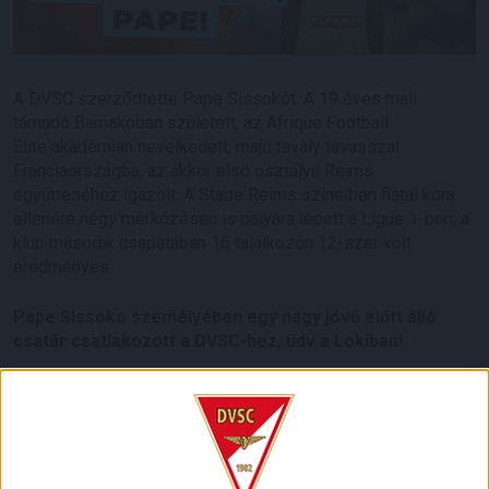
A DVSC szerződtette Pape Sissokót. A 19 éves mali
támadó Bamakóban született, az Afrique Football
Élite akadémián nevelkedett, majd tavaly tavasszal
Franciaországba, az akkor első osztályú Reims
együtteséhez igazolt. A Stade Reims színeiben fiatal kora
ellenére négy mérkőzésen is pályára lépett a Ligue 1-ben, a
klub második csapatában 16 találkozón 12-szer volt
eredményes.
Pape Sissoko személyében egy nagy jövő előtt álló
csatár csatlakozott a DVSC-hez, üdv a Lokiban!
LEGUTÓBBI HÍREK
INFORMÁCIÓK A KOPPENHÁGÁBA UTAZÓ