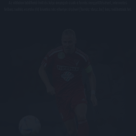
Az oldalon található írott és képi anyagok csak a forrás megjelölésével, internetes
felhasználás esetén élő hivatkozás elhelyezésével (forrás: dvsc.hu) használhatóak fel.