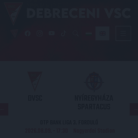
DVSC
NYÍREGYHÁZA
SPARTACUS
OTP BANK LIGA 3. FORDULÓ
2026.08.09. - 17
30
Nagyerdei Stadion
: