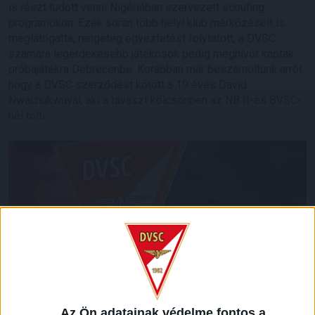
is részt tudott venni Nigériában szervezett scouting
programokon. Ezek során több helyi klub mérkőzéseit is
meglátogatta, rengeteg egyeztetést folytatott, a DVSC
számára legérdekesebb játékosok pedig meghívót kaptak
próbajátékra Debrecenbe. Korábban már beszámoltunk arról,
hogy a DVSC szerződést kötött a 19 éves David
Nwachukwuval, aki a tavaszt kölcsönben az NB II-es BVSC-
nél tölti.
Az Ön adatainak védelme fontos a