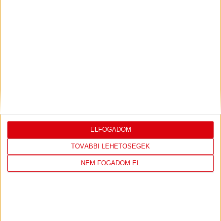
SAJTÓTÁJÉKOZTATÓ
ÚJPEST FC-DVSC 4-2,
:
GERT REMMEL ÉRTÉKELÉSE
2026.08.03.
Bővebben →
DÉNES VILMOS
MEGTISZTELTETÉS, HOGY
:
ILYEN SZURKOLÓK ELŐTT LÉPHETEK PÁLYÁRA
2026.07.31.
Bővebben →
ELFOGADOM
TOVÁBBI LEHETŐSÉGEK
PJUNYIK JEREVÁN-DVSC
TOVÁBBJUTÁS A
:
KONFERENCIA LIGÁBAN
NEM FOGADOM EL
Bővebben →