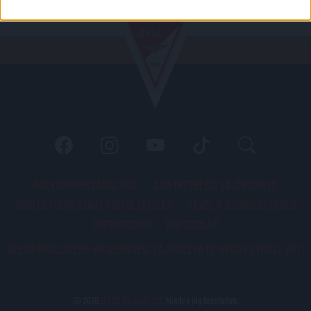
PÁLYARENDSZABÁLYOK
ADATKEZELÉSI TÁJÉKOZATÓ
JOGI ÉS FELHASZNÁLÁSI FELTÉTELEK
LEVÉL A SZERKESZTŐNEK
IMPRESSZUM
KAPCSOLAT
BELSŐ VISSZAÉLÉS-BEJELENTÉSI TÁJÉKOZTATÓ DVSC FUTBALL ZRT.
© 2026
DVSC Futball Zrt.
Minden jog fenntartva.