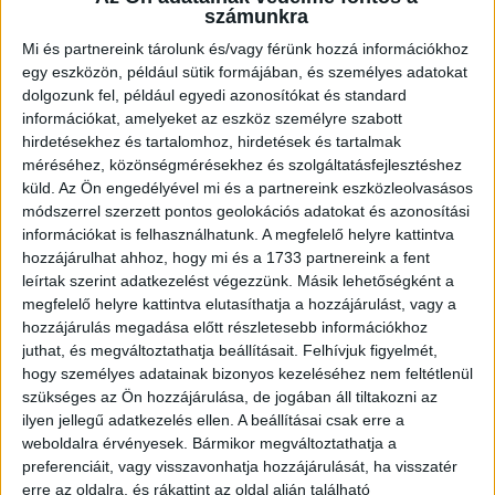
számunkra
Mi és partnereink tárolunk és/vagy férünk hozzá információkhoz
egy eszközön, például sütik formájában, és személyes adatokat
Most újabb tehetség csatlakozott a DVSC-hez, a 18
dolgozunk fel, például egyedi azonosítókat és standard
éves Shedrach Kaye
, aki a Loki második csapatánál
információkat, amelyeket az eszköz személyre szabott
bizonyíthat. A korábban a Yobo FC-ben és a Mavlon FC-ben
hirdetésekhez és tartalomhoz, hirdetések és tartalmak
szélső támadóként szereplő játékos már tavaly januárban és
méréséhez, közönségmérésekhez és szolgáltatásfejlesztéshez
júliusban is a DVSC II-vel készült. A próbajáték során
küld.
Az Ön engedélyével mi és a partnereink eszközleolvasásos
gyorsaságával, agresszivitásával és gólérzékenységével is
módszerrel szerzett pontos geolokációs adatokat és azonosítási
felhívta magára a figyelmet és mivel nemrég betöltötte a 18.
információkat is felhasználhatunk. A megfelelő helyre kattintva
életévét, így ebben az átigazolási időszakban
hozzájárulhat ahhoz, hogy mi és a 1733 partnereink a fent
leigazolhatóvá vált.
leírtak szerint adatkezelést végezzünk. Másik lehetőségként a
megfelelő helyre kattintva elutasíthatja a hozzájárulást, vagy a
hozzájárulás megadása előtt részletesebb információkhoz
juthat, és megváltoztathatja beállításait.
Felhívjuk figyelmét,
hogy személyes adatainak bizonyos kezeléséhez nem feltétlenül
szükséges az Ön hozzájárulása, de jogában áll tiltakozni az
ilyen jellegű adatkezelés ellen. A beállításai csak erre a
weboldalra érvényesek. Bármikor megváltoztathatja a
preferenciáit, vagy visszavonhatja hozzájárulását, ha visszatér
erre az oldalra, és rákattint az oldal alján található