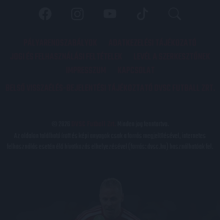
PÁLYARENDSZABÁLYOK
ADATKEZELÉSI TÁJÉKOZATÓ
JOGI ÉS FELHASZNÁLÁSI FELTÉTELEK
LEVÉL A SZERKESZTŐNEK
IMPRESSZUM
KAPCSOLAT
BELSŐ VISSZAÉLÉS-BEJELENTÉSI TÁJÉKOZTATÓ DVSC FUTBALL ZRT.
© 2026
DVSC Futball Zrt.
Minden jog fenntartva.
Az oldalon található írott és képi anyagok csak a forrás megjelölésével, internetes
felhasználás esetén élő hivatkozás elhelyezésével (forrás: dvsc.hu) használhatóak fel.