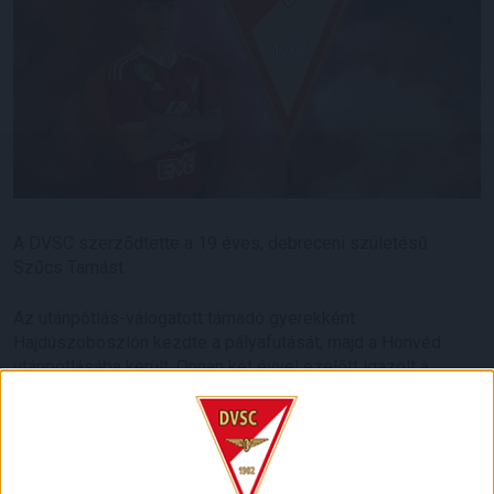
A DVSC szerződtette a 19 éves, debreceni születésű
Szűcs Tamást.
Az utánpótlás-válogatott támadó gyerekként
Hajdúszoboszlón kezdte a pályafutását, majd a Honvéd
utánpótlásába került. Onnan két évvel ezelőtt igazolt a
dán FC Copenhagen együtteséhez, amelynek U19-es
csapatában az elmúlt idényben 16 mérkőzésen 1 gólt
szerzett és 2 gólpasszt adott, emellett bemutatkozott és
gólt lőtt az ifjúsági Bajnokok Ligájában is.