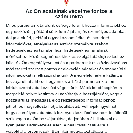
Üdv a Lokiban!
Az Ön adatainak védelme fontos a
számunkra
Mi és partnereink tárolunk és/vagy férünk hozzá információkhoz
egy eszközön, például sütik formájában, és személyes adatokat
dolgozunk fel, például egyedi azonosítókat és standard
információkat, amelyeket az eszköz személyre szabott
hirdetésekhez és tartalomhoz, hirdetések és tartalmak
méréséhez, közönségmérésekhez és szolgáltatásfejlesztéshez
küld.
Az Ön engedélyével mi és a partnereink eszközleolvasásos
módszerrel szerzett pontos geolokációs adatokat és azonosítási
információkat is felhasználhatunk. A megfelelő helyre kattintva
hozzájárulhat ahhoz, hogy mi és a 1733 partnereink a fent
leírtak szerint adatkezelést végezzünk. Másik lehetőségként a
megfelelő helyre kattintva elutasíthatja a hozzájárulást, vagy a
hozzájárulás megadása előtt részletesebb információkhoz
juthat, és megváltoztathatja beállításait.
Felhívjuk figyelmét,
hogy személyes adatainak bizonyos kezeléséhez nem feltétlenül
szükséges az Ön hozzájárulása, de jogában áll tiltakozni az
ilyen jellegű adatkezelés ellen. A beállításai csak erre a
weboldalra érvényesek. Bármikor megváltoztathatja a