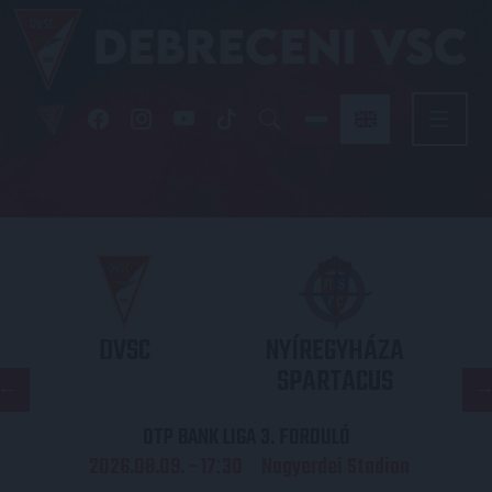
DVSC
NYÍREGYHÁZA
SPARTACUS
OTP BANK LIGA 3. FORDULÓ
2026.08.09. - 17
30
Nagyerdei Stadion
: