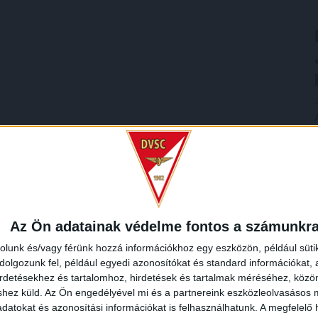
Az Ön adatainak védelme fontos a számunkr
rolunk és/vagy férünk hozzá információkhoz egy eszközön, például süti
olgozunk fel, például egyedi azonosítókat és standard információkat,
irdetésekhez és tartalomhoz, hirdetések és tartalmak méréséhez, kö
shez küld.
Az Ön engedélyével mi és a partnereink eszközleolvasásos m
datokat és azonosítási információkat is felhasználhatunk. A megfelelő h