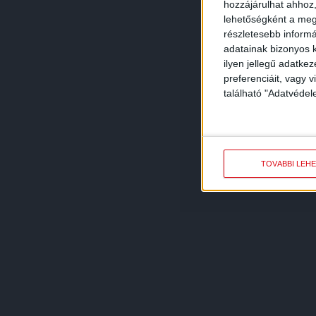
hozzájárulhat ahhoz,
lehetőségként a megf
részletesebb informác
adatainak bizonyos k
ilyen jellegű adatke
preferenciáit, vagy v
található "Adatvéde
TOVÁBBI LEH