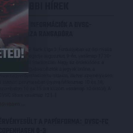
LEGUTÓBBI HÍREK
SZURKOLÓI INFORMÁCIÓK A DVSC-
NYÍREGYHÁZA RANGADÓRA
2026.08.07.
A DVSC az OTP Bank Liga 3. fordulójában az ősi rivális
Nyíregyházát fogadja augusztus 9-én, vasárnap 17.30-
kor a Nagyerdei Stadionban. Nagy az érdeklődés, a
találkozóra megvásárolhatók a jegyek online, a
www.nagyerdeistadion.hu oldalon, illetve személyesen
a stadion pénztáraiban (nyitva hétköznap 10 és 18,
szombaton 10 és 15 óra között, vasárnap 10 órától). A
DVSC Store vasárnap 12 […]
Bővebben →
ÉRVÉNYESÜLT A PAPÍRFORMA
DVSC-FC
:
COPENHAGEN 0-3