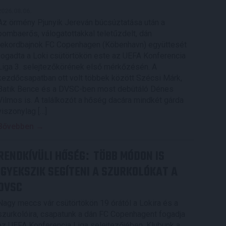
2026.08.06.
Az örmény Pjunyik Jereván búcsúztatása után a
bombaerős, válogatottakkal teletűzdelt, dán
rekordbajnok FC Copenhagen (Köbenhavn) együttesét
fogadta a Loki csütörtökön este az UEFA Konferencia
Liga 3. selejtezőkörének első mérkőzésén. A
kezdőcsapatban ott volt többek között Szécsi Márk,
Batik Bence és a DVSC-ben most debütáló Dénes
Vilmos is. A találkozót a hőség dacára mindkét gárda
viszonylag […]
Bővebben →
RENDKÍVÜLI HŐSÉG
TÖBB MÓDON IS
:
IGYEKSZIK SEGÍTENI A SZURKOLÓKAT A
DVSC
Nagy meccs vár csütörtökön 19 órától a Lokira és a
szurkolóira, csapatunk a dán FC Copenhagent fogadja
az UEFA Konferencia Liga selejtezőjében. Klubunk a