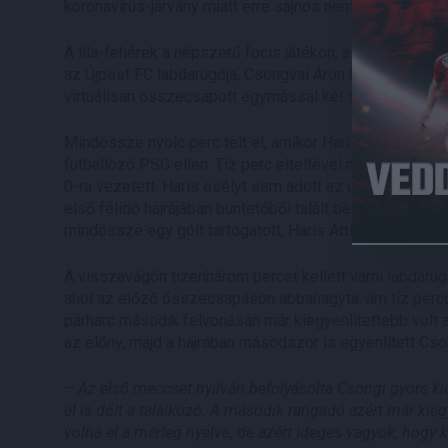
koronavírus-járvány miatt erre sajnos nem került sor.
A lila-fehérek a népszerű focis játékon, a FIFA-n kere
az Újpest FC labdarúgója, Csongvai Áron (PSG), valamin
virtuálisan összecsapott egymással két találkozón.
Mindössze nyolc perc telt el, amikor Haris Attila rögt
futballozó PSG ellen. Tíz perc elteltével megduplázta 
0-ra vezetett. Haris esélyt sem adott az újpesti Csongv
első félidő hajrájában büntetőből talált be játékosunk, 
mindössze egy gólt tartogatott, Haris Attila a 60. perc
A visszavágón tizenhárom percet kellett várni labdarúgón
ahol az előző összecsapáson abbahagyta, ám tíz percc
párharc második felvonásán már kiegyenlítettebb volt 
az előny, majd a hajrában másodszor is egyenlített Cson
–
Az első meccset nyilván befolyásolta Csongi gyors kiál
el is dőlt a találkozó. A második rangadó azért már kiegy
volna el a mérleg nyelve, de azért ideges vagyok, hogy