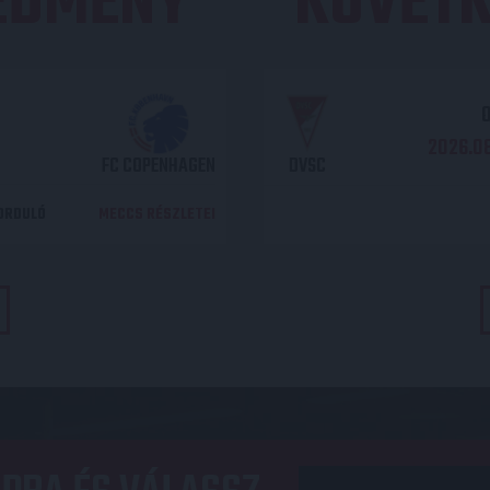
REDMÉNY
KÖVETK
O
2026.08
FC COPENHAGEN
DVSC
DORDULÓ
MECCS RÉSZLETEI