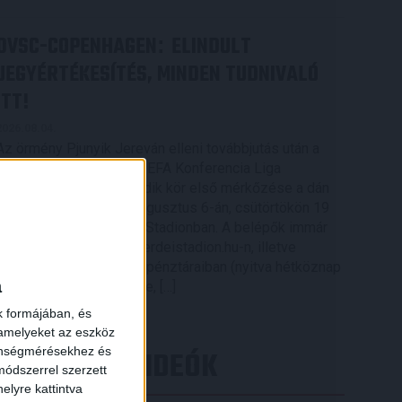
DVSC-COPENHAGEN
ELINDULT
:
JEGYÉRTÉKESÍTÉS, MINDEN TUDNIVALÓ
ITT!
2026.08.04.
Az örmény Pjunyik Jereván elleni továbbjutás után a
DVSC folytatja útját az UEFA Konferencia Liga
selejtezőjében, a harmadik kör első mérkőzése a dán
FC Copenhagen ellen augusztus 6-án, csütörtökön 19
órától lesz a Nagyerdei Stadionban. A belépők immár
elérhetők online, a nagyerdeistadion.hu-n, illetve
személyesen a stadion pénztáraiban (nyitva hétköznap
a
10 és 18 óra között). Íme, […]
Bővebben →
k formájában, és
 amelyeket az eszköz
LEGÚJABB VIDEÓK
zönségmérésekhez és
ódszerrel szerzett
elyre kattintva