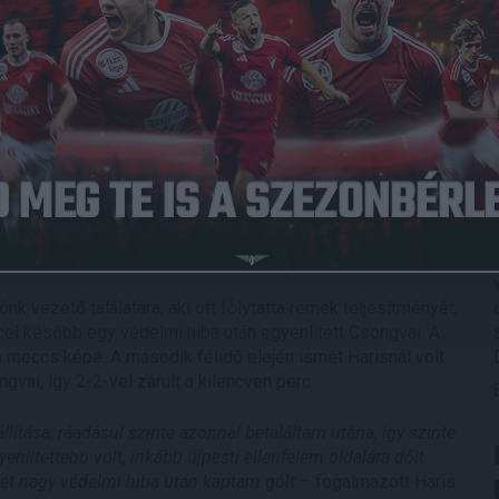
sztül azonban tovább folytatják a bajnokságot, így szombaton
t csapatunk középpályása, Haris Attila (Liverpool)
ön megszerezte a vezetést a már akkor tíz emberrel
előnyét a DVSC labdarúgója, aki az első félóra végén már 3-
ainak, aki a 34. percben már négy bekapott gólnál járt. Az
aki így 5-0-s előnyből várhatta a második játékrészt, mely
ben állította be a 6-0-os végeredményt.
k vezető találatára, aki ott folytatta remek teljesítményét,
el később egy védelmi hiba után egyenlített Csongvai. A
a meccs képe. A második félidő elején ismét Harisnál volt
gvai, így 2-2-vel zárult a kilencven perc.
lítása, ráadásul szinte azonnal betaláltam utána, így szinte
enlítettebb volt, inkább újpesti ellenfelem oldalára dőlt
 két nagy védelmi hiba után kaptam gólt –
fogalmazott Haris