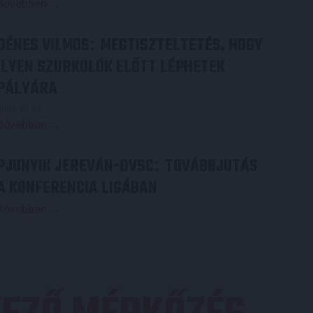
Bővebben →
DÉNES VILMOS
MEGTISZTELTETÉS, HOGY
:
ILYEN SZURKOLÓK ELŐTT LÉPHETEK
PÁLYÁRA
2026.07.31.
Bővebben →
PJUNYIK JEREVÁN-DVSC
TOVÁBBJUTÁS
:
A KONFERENCIA LIGÁBAN
Bővebben →