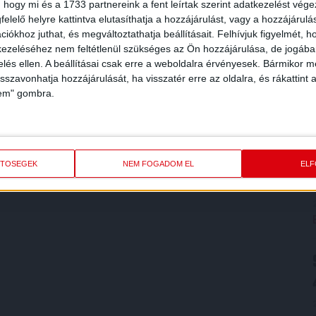
 hogy mi és a 1733 partnereink a fent leírtak szerint adatkezelést vég
elelő helyre kattintva elutasíthatja a hozzájárulást, vagy a hozzájárul
iókhoz juthat, és megváltoztathatja beállításait.
Felhívjuk figyelmét, 
ezeléséhez nem feltétlenül szükséges az Ön hozzájárulása, de jogában 
zelés ellen. A beállításai csak erre a weboldalra érvényesek. Bármikor m
isszavonhatja hozzájárulását, ha visszatér erre az oldalra, és rákattint a
lem" gombra.
ETŐSÉGEK
NEM FOGADOM EL
EL