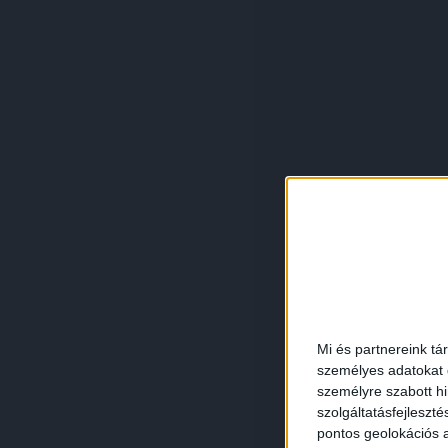
Mi és partnereink tá
személyes adatokat d
személyre szabott h
szolgáltatásfejleszté
pontos geolokációs a