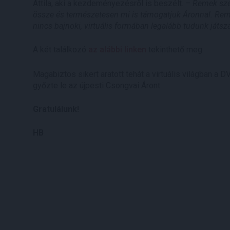
Attila, aki a kezdeményezésről is beszélt. –
Remek szer
össze és természetesen mi is támogatjuk Áronnal. Re
nincs bajnoki, virtuális formában legalább tudunk játs
A két találkozó
az alábbi linken
tekinthető meg.
Magabiztos sikert aratott tehát a virtuális világban a DV
győzte le az újpesti Csongvai Áront.
Gratulálunk!
HB