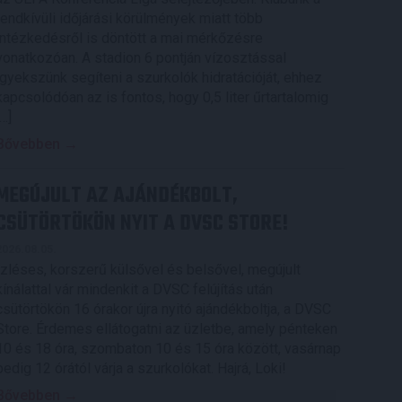
rendkívüli időjárási körülmények miatt több
intézkedésről is döntött a mai mérkőzésre
vonatkozóan. A stadion 6 pontján vízosztással
igyekszünk segíteni a szurkolók hidratációját, ehhez
kapcsolódóan az is fontos, hogy 0,5 liter űrtartalomig
[…]
Bővebben →
MEGÚJULT AZ AJÁNDÉKBOLT,
CSÜTÖRTÖKÖN NYIT A DVSC STORE!
2026.08.05.
Ízléses, korszerű külsővel és belsővel, megújult
kínálattal vár mindenkit a DVSC felújítás után
csütörtökön 16 órakor újra nyitó ajándékboltja, a DVSC
Store. Érdemes ellátogatni az üzletbe, amely pénteken
10 és 18 óra, szombaton 10 és 15 óra között, vasárnap
pedig 12 órától várja a szurkolókat. Hajrá, Loki!
Bővebben →