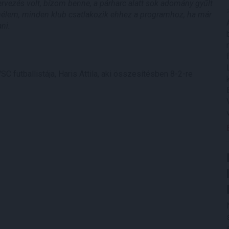
vezés volt, bízom benne, a párharc alatt sok adomány gyűlt
mélem, minden klub csatlakozik ehhez a programhoz, ha már
zani.
SC futballistája, Haris Attila, aki összesítésben 8-2-re