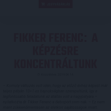
JEGYVÁSÁRLÁS
FIKKER FERENC
A
:
KÉPZÉSRE
KONCENTRÁLTUNK
Közzétéve: 2019.06.14.
–
Komoly változás volt idén, hogy az előző évhez képest már
teljes pályán 10+1-es bajnokságban szerepeltünk, így a
legfontosabb feladatunk az átállás volt a nagypályára
–
nyilatkozta dr. Fikker Ferenc a debsport.com-nak. –
Ez nem
ment zökkenőmentesen az életkori sajátosságok miatt.