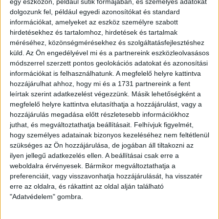
egy eszközön, például sütik formájában, és személyes adatokat
hogy felszabadultan, könnyedén játszottunk. Részt vettünk
dolgozunk fel, például egyedi azonosítókat és standard
Horvátországban az umagi tornán, ami nagyon hasznos volt
információkat, amelyeket az eszköz személyre szabott
a fejlődés szempontjából, erős csapatok ellen játszottunk.
hirdetésekhez és tartalomhoz, hirdetések és tartalmak
Összességében, az átállás nehézségei ellenére elégedett
méréséhez, közönségmérésekhez és szolgáltatásfejlesztéshez
küld.
Az Ön engedélyével mi és a partnereink eszközleolvasásos
vagyok a bajnoki mérkőzéseken és a tornákon nyújtott
módszerrel szerzett pontos geolokációs adatokat és azonosítási
teljesítménnyel. Számunkra véget ért a szezon, befejeztük az
információkat is felhasználhatunk. A megfelelő helyre kattintva
edzéseket, a gyerek hosszabb pihenőt kaptak, majd
hozzájárulhat ahhoz, hogy mi és a 1731 partnereink a fent
augusztusban kezdjük újra a munkát. Egyik fontos
leírtak szerint adatkezelést végezzünk. Másik lehetőségként a
feladatunk lesz a nagypályás játék megszilárdítása, a
megfelelő helyre kattintva elutasíthatja a hozzájárulást, vagy a
technikai, taktikai elemek tökéletesítése, mindezek mellett az
hozzájárulás megadása előtt részletesebb információkhoz
akadémia szakmai programjának megfelelően folytatódik a
juthat, és megváltoztathatja beállításait.
Felhívjuk figyelmét,
képzés, lesznek új játékosok, akiket beépítünk a csapatba. Jó
hogy személyes adatainak bizonyos kezeléséhez nem feltétlenül
pihenést kívánok a srácoknak, köszönöm az egész éves
szükséges az Ön hozzájárulása, de jogában áll tiltakozni az
munkájukat, a szülőknek a támogatást.
ilyen jellegű adatkezelés ellen. A beállításai csak erre a
weboldalra érvényesek. Bármikor megváltoztathatja a
LEGUTÓBBI HÍREK
preferenciáit, vagy visszavonhatja hozzájárulását, ha visszatér
erre az oldalra, és rákattint az oldal alján található
"Adatvédelem" gombra.
ÉRVÉNYESÜLT A PAPÍRFORMA
DVSC-FC
: