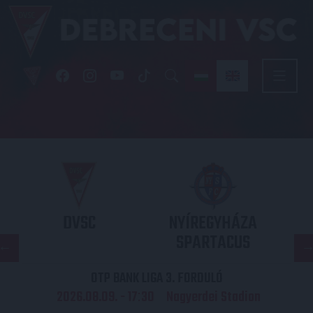
DVSC
NYÍREGYHÁZA
SPARTACUS
OTP BANK LIGA 3. FORDULÓ
2026.08.09. - 17
30
Nagyerdei Stadion
: