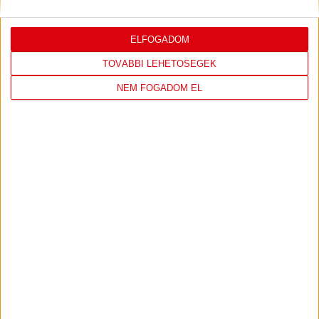
ELFOGADOM
LEGUTÓBBI EREDMÉNY
TOVÁBBI LEHETŐSÉGEK
NEM FOGADOM EL
DVSC
FC
COPENHAGEN
19
:
00
2026-08-
KONFERENCIA LIGA 3.
MECCS