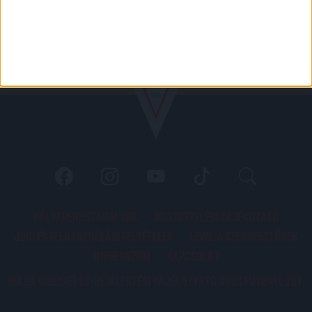
PÁLYARENDSZABÁLYOK
ADATKEZELÉSI TÁJÉKOZATÓ
JOGI ÉS FELHASZNÁLÁSI FELTÉTELEK
LEVÉL A SZERKESZTŐNEK
IMPRESSZUM
KAPCSOLAT
BELSŐ VISSZAÉLÉS-BEJELENTÉSI TÁJÉKOZTATÓ DVSC FUTBALL ZRT.