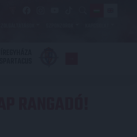
SZOLGÁLTATÁSOK
SZPONZOROK
KAPCSOLAT
YÍREGYHÁZA
FC
SPARTACUS
COPENHAGE
AP RANGADÓ!