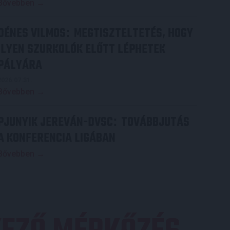
Bővebben →
DÉNES VILMOS
MEGTISZTELTETÉS, HOGY
:
ILYEN SZURKOLÓK ELŐTT LÉPHETEK
PÁLYÁRA
2026.07.31.
Bővebben →
PJUNYIK JEREVÁN-DVSC
TOVÁBBJUTÁS
:
A KONFERENCIA LIGÁBAN
Bővebben →