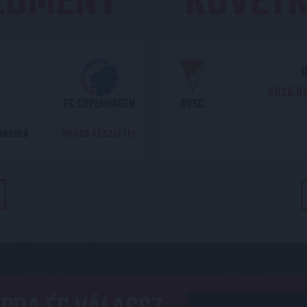
REDMÉNY
KÖVETK
O
2026.08
FC COPENHAGEN
DVSC
DORDULÓ
MECCS RÉSZLETEI