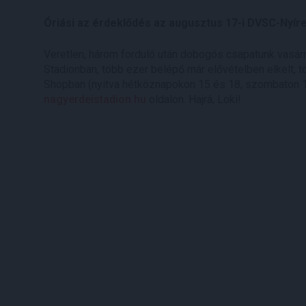
Óriási az érdeklődés az augusztus 17-i DVSC-Nyír
Veretlen, három forduló után dobogós csapatunk vasárna
Stadionban, több ezer belépő már elővételben elkelt, 
Shopban (nyitva hétköznapokon 15 és 18, szombaton 10 
nagyerdeistadion.hu
oldalon. Hajrá, Loki!