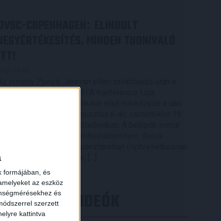
DVSC-COPENHAGEN
ELINDULT
:
JEGYÉRTÉKESÍTÉS, MINDEN TUDNIVALÓ
ITT!
2026.08.04.
Az örmény Pjunyik Jereván elleni továbbjutás után a
DVSC folytatja útját az UEFA Konferencia Liga
selejtezőjében, a harmadik kör első mérkőzése a dán
FC Copenhagen ellen augusztus 6-án, csütörtökön 19
órától lesz a Nagyerdei Stadionban. A belépők immár
×
elérhetők online, a nagyerdeistadion.hu-n, illetve
személyesen a stadion pénztáraiban (nyitva hétköznap
a
10 és 18 óra között). Íme, […]
Bővebben →
k formájában, és
 amelyeket az eszköz
LEGÚJABB VIDEÓK
zönségmérésekhez és
ódszerrel szerzett
elyre kattintva