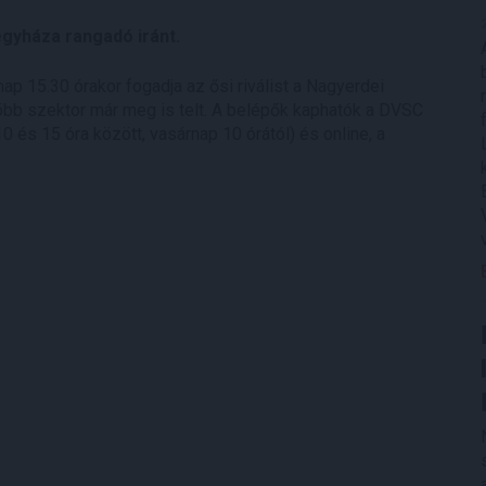
egyháza rangadó iránt.
p 15.30 órakor fogadja az ősi riválist a Nagyerdei
több szektor már meg is telt. A belépők kaphatók a DVSC
és 15 óra között, vasárnap 10 órától) és online, a