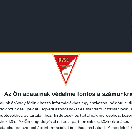
Az Ön adatainak védelme fontos a számunkr
rolunk és/vagy férünk hozzá információkhoz egy eszközön, például süti
olgozunk fel, például egyedi azonosítókat és standard információkat,
irdetésekhez és tartalomhoz, hirdetések és tartalmak méréséhez, kö
shez küld.
Az Ön engedélyével mi és a partnereink eszközleolvasásos m
datokat és azonosítási információkat is felhasználhatunk. A megfelelő h