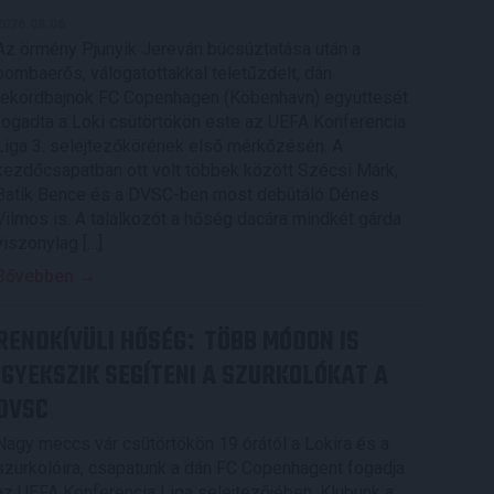
2026.08.06.
Az örmény Pjunyik Jereván búcsúztatása után a
bombaerős, válogatottakkal teletűzdelt, dán
rekordbajnok FC Copenhagen (Köbenhavn) együttesét
fogadta a Loki csütörtökön este az UEFA Konferencia
Liga 3. selejtezőkörének első mérkőzésén. A
kezdőcsapatban ott volt többek között Szécsi Márk,
Batik Bence és a DVSC-ben most debütáló Dénes
Vilmos is. A találkozót a hőség dacára mindkét gárda
viszonylag […]
Bővebben →
RENDKÍVÜLI HŐSÉG
TÖBB MÓDON IS
:
IGYEKSZIK SEGÍTENI A SZURKOLÓKAT A
DVSC
Nagy meccs vár csütörtökön 19 órától a Lokira és a
szurkolóira, csapatunk a dán FC Copenhagent fogadja
az UEFA Konferencia Liga selejtezőjében. Klubunk a