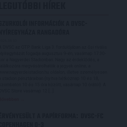
LEGUTÓBBI HÍREK
SZURKOLÓI INFORMÁCIÓK A DVSC-
NYÍREGYHÁZA RANGADÓRA
2026.08.07.
A DVSC az OTP Bank Liga 3. fordulójában az ősi rivális
Nyíregyházát fogadja augusztus 9-én, vasárnap 17.30-
kor a Nagyerdei Stadionban. Nagy az érdeklődés, a
találkozóra megvásárolhatók a jegyek online, a
www.nagyerdeistadion.hu oldalon, illetve személyesen
a stadion pénztáraiban (nyitva hétköznap 10 és 18,
szombaton 10 és 15 óra között, vasárnap 10 órától). A
DVSC Store vasárnap 12 […]
Bővebben →
ÉRVÉNYESÜLT A PAPÍRFORMA
DVSC-FC
:
COPENHAGEN 0-3