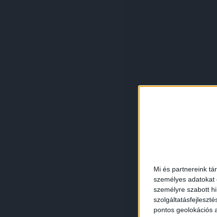
Mi és partnereink tá
személyes adatokat d
személyre szabott h
szolgáltatásfejleszté
pontos geolokációs a