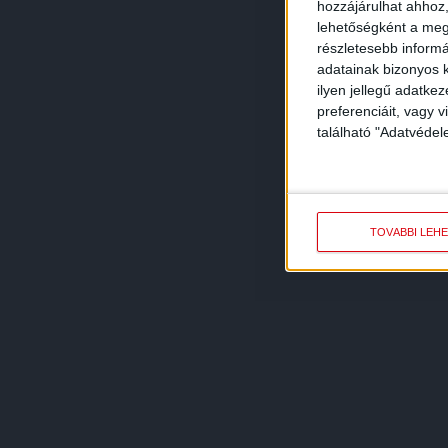
hozzájárulhat ahhoz,
lehetőségként a megf
részletesebb informác
adatainak bizonyos k
ilyen jellegű adatke
preferenciáit, vagy v
található "Adatvéde
TOVÁBBI LEH