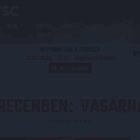
KLUB
JEGY ÉS
GALÉRIA
SHOP
AKADÉMIA
BÉRLET
OTP BANK LIGA 3. FORDULÓ
N
2026.08.09. - 17
30
Nagyerdei Stadion
:
JEGYVÁSÁRLÁS
BRECENBEN
VASÁRN
:
Közzétéve: 2025.08.12.