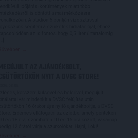
rendkívüli időjárási körülmények miatt több
intézkedésről is döntött a mai mérkőzésre
vonatkozóan. A stadion 6 pontján vízosztással
igyekszünk segíteni a szurkolók hidratációját, ehhez
kapcsolódóan az is fontos, hogy 0,5 liter űrtartalomig
[…]
Bővebben →
MEGÚJULT AZ AJÁNDÉKBOLT,
CSÜTÖRTÖKÖN NYIT A DVSC STORE!
2026.08.05.
Ízléses, korszerű külsővel és belsővel, megújult
kínálattal vár mindenkit a DVSC felújítás után
csütörtökön 16 órakor újra nyitó ajándékboltja, a DVSC
Store. Érdemes ellátogatni az üzletbe, amely pénteken
10 és 18 óra, szombaton 10 és 15 óra között, vasárnap
pedig 12 órától várja a szurkolókat. Hajrá, Loki!
Bővebben →