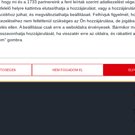
 hogy mi és a 1733 partnereink a fent leírtak szerint adatkezelést vég
elelő helyre kattintva elutasíthatja a hozzájárulást, vagy a hozzájárul
iókhoz juthat, és megváltoztathatja beállításait.
Felhívjuk figyelmét, 
ezeléséhez nem feltétlenül szükséges az Ön hozzájárulása, de jogában 
zelés ellen. A beállításai csak erre a weboldalra érvényesek. Bármikor m
isszavonhatja hozzájárulását, ha visszatér erre az oldalra, és rákattint a
lem" gombra.
ETŐSÉGEK
NEM FOGADOM EL
EL