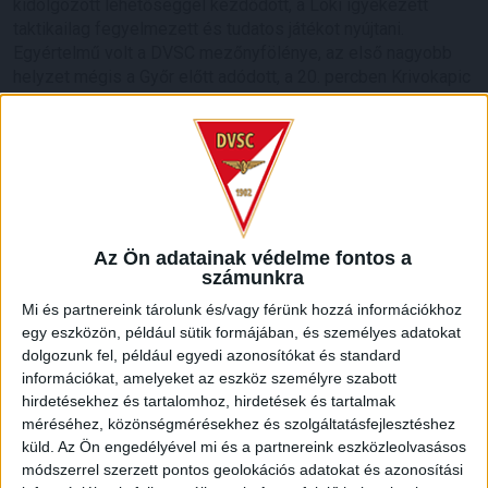
kidolgozott lehetőséggel kezdődött, a Loki igyekezett
taktikailag fegyelmezett és tudatos játékot nyújtani.
Egyértelmű volt a DVSC mezőnyfölénye, az első nagyobb
helyzet mégis a Győr előtt adódott, a 20. percben Krivokapic
ziccerénél Megyeri Balázs remekül hárított. Nem sokkal
később Ferenczi János bombázott távolról mellé, majd a
félidő közepén jött az ivószünet.
Az Ön adatainak védelme fontos a
számunkra
Mi és partnereink tárolunk és/vagy férünk hozzá információkhoz
egy eszközön, például sütik formájában, és személyes adatokat
dolgozunk fel, például egyedi azonosítókat és standard
információkat, amelyeket az eszköz személyre szabott
hirdetésekhez és tartalomhoz, hirdetések és tartalmak
méréséhez, közönségmérésekhez és szolgáltatásfejlesztéshez
küld.
Az Ön engedélyével mi és a partnereink eszközleolvasásos
módszerrel szerzett pontos geolokációs adatokat és azonosítási