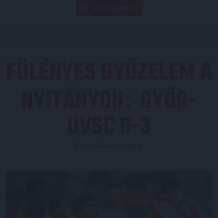
JEGYVÁSÁRLÁS
FÖLÉNYES GYŐZELEM A
NYITÁNYON
GYŐR-
:
DVSC 0-3
Közzétéve: 2024.08.02.