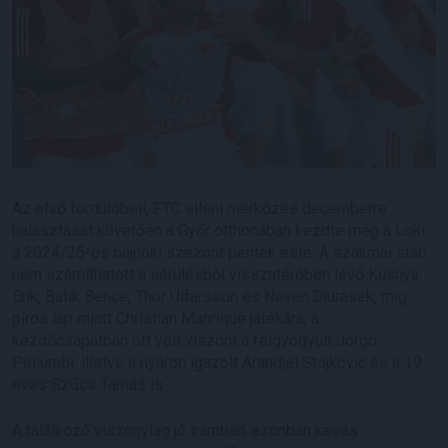
Az első fordulóbeli, FTC elleni mérkőzés decemberre
halasztását követően a Győr otthonában kezdte meg a Loki
a 2024/25-ös bajnoki szezont péntek este. A szakmai stáb
nem számíthatott a sérülésből visszatérőben lévő Kusnyir
Erik, Batik Bence, Thor Úlfarsson és Neven Djurasek, míg
piros lap miatt Christian Manrique játékára, a
kezdőcsapatban ott volt viszont a felgyógyult Jorgo
Pellumbi, illetve a nyáron igazolt Arandjel Stojkovic és a 19
éves Szűcs Tamás is.
A találkozó viszonylag jó iramban, azonban kevés