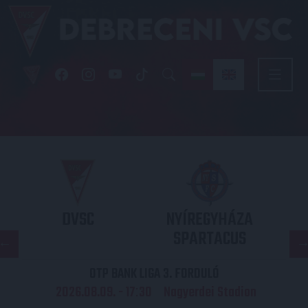
DVSC
NYÍREGYHÁZA
SPARTACUS
OTP BANK LIGA 3. FORDULÓ
2026.08.09. - 17
30
Nagyerdei Stadion
: