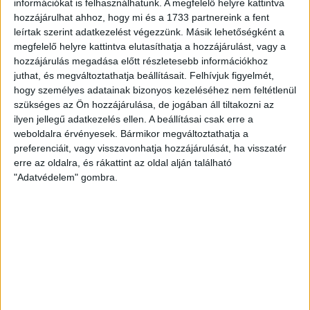
információkat is felhasználhatunk. A megfelelő helyre kattintva
hozzájárulhat ahhoz, hogy mi és a 1733 partnereink a fent
A mezőnyben az első játékrész hátralévő részében is a
leírtak szerint adatkezelést végezzünk. Másik lehetőségként a
mieink domináltak többnyire, mégis Megyeri Balázsnak
megfelelő helyre kattintva elutasíthatja a hozzájárulást, vagy a
kellett bravúrt bemutatnia, a 35. minutumban Vera erős, 18
hozzájárulás megadása előtt részletesebb információkhoz
méterről leadott lövése után ütötte fölé a labdát. Ezt
juthat, és megváltoztathatja beállításait.
Felhívjuk figyelmét,
követően a hazaiaknak hálójavításba kellett fogniuk, ezért
hogy személyes adatainak bizonyos kezeléséhez nem feltétlenül
jócskán volt hosszabbítás, előtte Krivokapic újabb
szükséges az Ön hozzájárulása, de jogában áll tiltakozni az
próbálkozását védte kapusunk, így nem esett gól a pihenőig.
ilyen jellegű adatkezelés ellen. A beállításai csak erre a
weboldalra érvényesek. Bármikor megváltoztathatja a
A második félidő elején sem változott a játék képe, a Loki
preferenciáit, vagy visszavonhatja hozzájárulását, ha visszatér
birtokolta többet a labdát, de a győriek voltak
erre az oldalra, és rákattint az oldal alján található
veszélyesebbek. Egészen az 54. percig, amikor Dzsudzsák
"Adatvédelem" gombra.
Balázs szöglete után Stojkovic kapáslövését kellett védenie
Ruisznak. Az 55. percben aztán jött a debreceni gól, Bárány
Donát passzolt a 16-oson belül Brandon Domiguesnek, aki
balról, éles szögből ravaszul, a kapust becsapva kilőtte a
hosszú felsőt (0-1).
Immár kapura is veszélyes volt tehát a Loki, a 60. percben
meg is született a második találat, Dzsudzsák Balázs remek