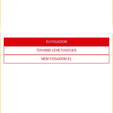
MEGÚJULT AZ AJÁNDÉKBOLT, CSÜTÖRTÖKÖN
NYIT A DVSC STORE!
2026.08.05.
Ízléses, korszerű külsővel és belsővel, megújult kínálattal
vár mindenkit a DVSC felújítás után csütörtökön 16 órakor
ELFOGADOM
újra nyitó ajándékboltja, a DVSC Store. Érdemes ellátogatni
az üzletbe, amely pénteken 10 és 18 óra, szombaton 10 és
TOVÁBBI LEHETŐSÉGEK
15 óra között, vasárnap pedig 12 órától várja a szurkolókat.
NEM FOGADOM EL
Hajrá, Loki!
Bővebben →
LEGÚJABB VIDEÓK
SAJTÓTÁJÉKOZTATÓ
DVSC-FC COPENHAGEN
:
0-3, GERT REMMEL ÉRTÉKELÉSE