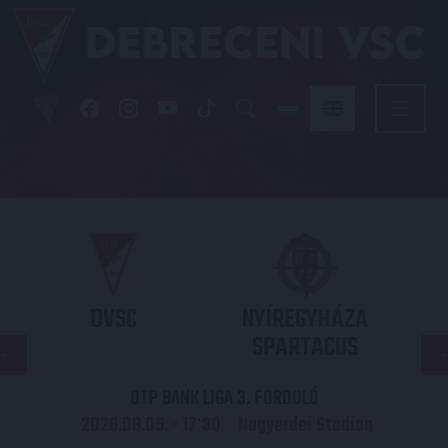
DVSC
NYÍREGYHÁZA
SPARTACUS
OTP BANK LIGA 3. FORDULÓ
2026.08.09. - 17
30
Nagyerdei Stadion
: