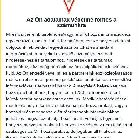
Az Ön adatainak védelme fontos a
számunkra
Mi és partnereink tárolunk és/vagy férünk hozzá információkhoz
egy eszközön, például sütik formájában, és személyes adatokat
dolgozunk fel, például egyedi azonosítókat és standard
információkat, amelyeket az eszköz személyre szabott
hirdetésekhez és tartalomhoz, hirdetések és tartalmak
méréséhez, közönségmérésekhez és szolgáltatásfejlesztéshez
küld.
Az Ön engedélyével mi és a partnereink eszközleolvasásos
módszerrel szerzett pontos geolokációs adatokat és azonosítási
információkat is felhasználhatunk. A megfelelő helyre kattintva
hozzájárulhat ahhoz, hogy mi és a 1733 partnereink a fent
leírtak szerint adatkezelést végezzünk. Másik lehetőségként a
megfelelő helyre kattintva elutasíthatja a hozzájárulást, vagy a
hozzájárulás megadása előtt részletesebb információkhoz
juthat, és megváltoztathatja beállításait.
Felhívjuk figyelmét,
hogy személyes adatainak bizonyos kezeléséhez nem feltétlenül
szükséges az Ön hozzájárulása, de jogában áll tiltakozni az
ilyen jellegű adatkezelés ellen. A beállításai csak erre a