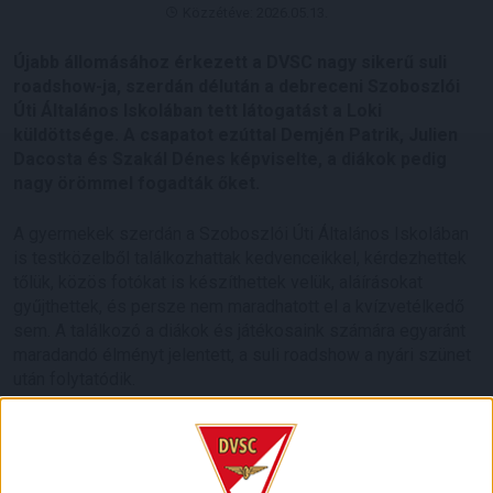
Közzétéve: 2026.05.13.
Újabb állomásához érkezett a DVSC nagy sikerű suli
roadshow-ja, szerdán délután a debreceni Szoboszlói
Úti Általános Iskolában tett látogatást a Loki
küldöttsége. A csapatot ezúttal Demjén Patrik, Julien
Dacosta és Szakál Dénes képviselte, a diákok pedig
nagy örömmel fogadták őket.
A gyermekek szerdán a Szoboszlói Úti Általános Iskolában
is testközelből találkozhattak kedvenceikkel, kérdezhettek
tőlük, közös fotókat is készíthettek velük, aláírásokat
gyűjthettek, és persze nem maradhatott el a kvízvetélkedő
sem. A találkozó a diákok és játékosaink számára egyaránt
maradandó élményt jelentett, a suli roadshow a nyári szünet
után folytatódik.