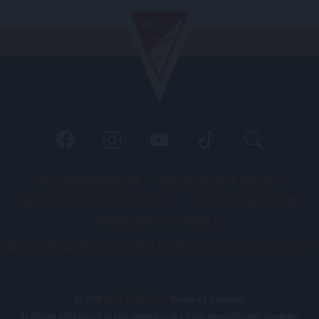
PÁLYARENDSZABÁLYOK
ADATKEZELÉSI TÁJÉKOZATÓ
JOGI ÉS FELHASZNÁLÁSI FELTÉTELEK
LEVÉL A SZERKESZTŐNEK
IMPRESSZUM
KAPCSOLAT
BELSŐ VISSZAÉLÉS-BEJELENTÉSI TÁJÉKOZTATÓ DVSC FUTBALL ZRT.
© 2026
DVSC Futball Zrt.
Minden jog fenntartva.
Az oldalon található írott és képi anyagok csak a forrás megjelölésével, internetes