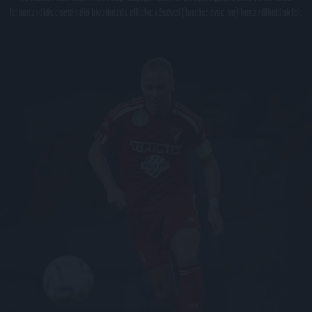
felhasználás esetén élő hivatkozás elhelyezésével (forrás: dvsc.hu) használhatóak fel.