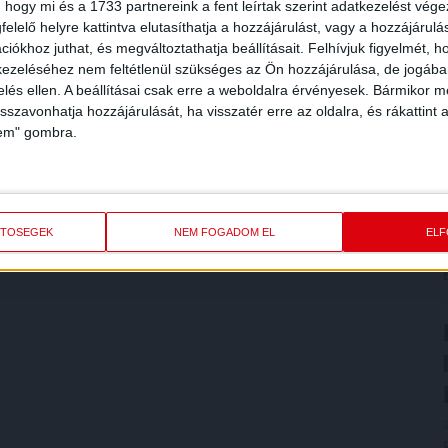
 hogy mi és a 1733 partnereink a fent leírtak szerint adatkezelést vég
elelő helyre kattintva elutasíthatja a hozzájárulást, vagy a hozzájárul
iókhoz juthat, és megváltoztathatja beállításait.
Felhívjuk figyelmét, 
ezeléséhez nem feltétlenül szükséges az Ön hozzájárulása, de jogában 
zelés ellen. A beállításai csak erre a weboldalra érvényesek. Bármikor m
isszavonhatja hozzájárulását, ha visszatér erre az oldalra, és rákattint a
lem" gombra.
ETŐSÉGEK
NEM FOGADOM EL
EL