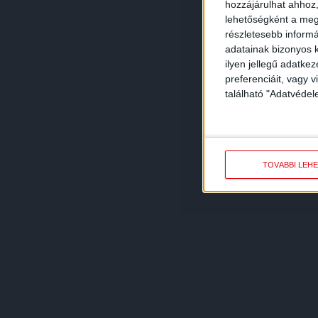
hozzájárulhat ahhoz,
lehetőségként a megf
részletesebb informác
adatainak bizonyos k
ilyen jellegű adatke
preferenciáit, vagy v
található "Adatvéde
TOVÁBBI LEH