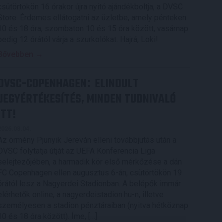
csütörtökön 16 órakor újra nyitó ajándékboltja, a DVSC
Store. Érdemes ellátogatni az üzletbe, amely pénteken
10 és 18 óra, szombaton 10 és 15 óra között, vasárnap
pedig 12 órától várja a szurkolókat. Hajrá, Loki!
Bővebben →
DVSC-COPENHAGEN
ELINDULT
:
JEGYÉRTÉKESÍTÉS, MINDEN TUDNIVALÓ
ITT!
2026.08.04.
Az örmény Pjunyik Jereván elleni továbbjutás után a
DVSC folytatja útját az UEFA Konferencia Liga
selejtezőjében, a harmadik kör első mérkőzése a dán
FC Copenhagen ellen augusztus 6-án, csütörtökön 19
órától lesz a Nagyerdei Stadionban. A belépők immár
elérhetők online, a nagyerdeistadion.hu-n, illetve
személyesen a stadion pénztáraiban (nyitva hétköznap
10 és 18 óra között). Íme, […]