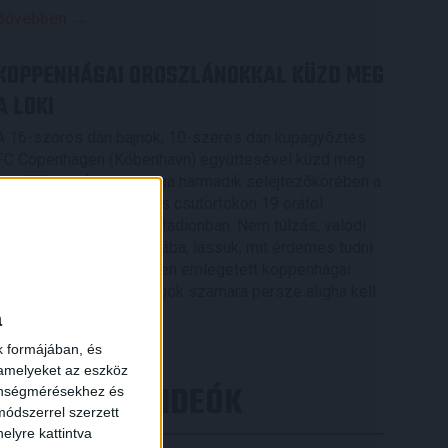
Bővebben →
KOPPENHÁGAI OROSZLÁNOKKAL KÜZD MEG
A LOKI
A 16-szoros dán bajnok, 10-szeres dán kupagyőztes
FC Copenhagen (Köbenhavn) együttesével küzd meg
az UEFA Konferencia Liga harmadik selejtezőkörében a
DVSC, az első mérkőzés csütörtökön 19 órától
kezdődik a Nagyerdei Stadionban. Nem túlzás, valódi
nagyvad akadt a Loki útjába, lássuk, mit érdemes tudni
az Oroszlánok becenéven emlegetett koppenhágai
csapatról. A futballrajongók számára persze aligha kell
[…]
a
Bővebben →
k formájában, és
 amelyeket az eszköz
LEGÚJABB VIDEÓK
zönségmérésekhez és
ódszerrel szerzett
elyre kattintva