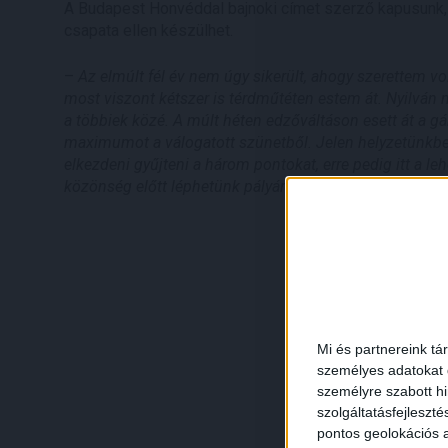
A Budapest Honvéddal bajnoki címet szerző kapusunk, G
csapata ellen készülhet.
–
Az elmúlt fél év nem úgy sikerült, ahogy szerettem 
most viszont kétszer is térdműtéten estem át. Nyilván m
a többiek közé. A múlt héten edzőváltáson esett át a gá
maximumot a válogatott szünetből. Jelen helyzetünkb
elkezdeni gyűjteni a három pontokat, erre pedig itt a le
közönség előtt léphetünk pályára, így összességében bi
Mi és partnereink tá
személyes adatokat d
személyre szabott h
szolgáltatásfejleszté
pontos geolokációs a