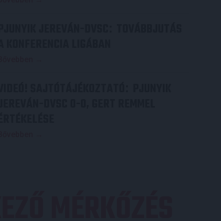
PJUNYIK JEREVÁN-DVSC
TOVÁBBJUTÁS
:
A KONFERENCIA LIGÁBAN
Bővebben →
VIDEÓ! SAJTÓTÁJÉKOZTATÓ
PJUNYIK
:
JEREVÁN-DVSC 0-0, GERT REMMEL
ÉRTÉKELÉSE
Bővebben →
EZŐ MÉRKŐZÉS