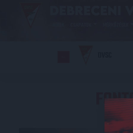
HÍREK
CSAPATOK
MÉRKŐZÉSEK
DVSC
FONT