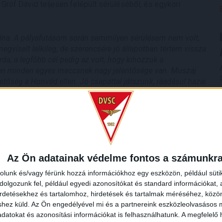
róf Dávid teljesen felépült sérüléséből, és egykori
volna. A pályafutásom során semmilyen sérülésem nem volt,
egviselt lelkileg, de szerencsére jó állapotban tértem vissza
rda, a legfőbb cél pedig az volt, hogy kihozzuk a
en minden egyes meccsnek nagy jelentősége van. Muszáj
hetőség a Honvéd ellen. Jó csapattal játszunk, ráadásul hazai
zakodóan állunk a találkozó előtt.
Az Ön adatainak védelme fontos a számunkr
rolunk és/vagy férünk hozzá információkhoz egy eszközön, például süti
olgozunk fel, például egyedi azonosítókat és standard információkat,
irdetésekhez és tartalomhoz, hirdetések és tartalmak méréséhez, kö
shez küld.
Az Ön engedélyével mi és a partnereink eszközleolvasásos m
datokat és azonosítási információkat is felhasználhatunk. A megfelelő h