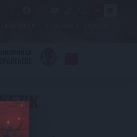
SZOLGÁLTATÁSOK
SZPONZOROK
KAPCSOLAT
YÍREGYHÁZA
FC
SPARTACUS
COPENHAGE
KEZIK
×