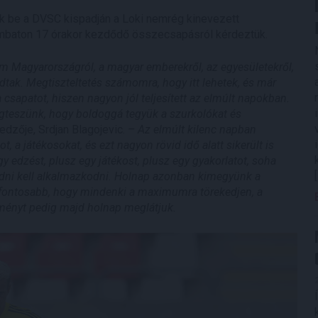
ik be a DVSC kispadján a Loki nemrég kinevezett
zombaton 17 órakor kezdődő összecsapásról kérdeztük.
am Magyarországról, a magyar emberekről, az egyesületekről,
dtak. Megtiszteltetés számomra, hogy itt lehetek, és már
sapatot, hiszen nagyon jól teljesített az elmúlt napokban.
gteszünk, hogy boldoggá tegyük a szurkolókat és
dzője, Srdjan Blagojevic.
– Az elmúlt kilenc napban
 a játékosokat, és ezt nagyon rövid idő alatt sikerült is
y edzést, plusz egy játékost, plusz egy gyakorlatot, soha
dni kell alkalmazkodni. Holnap azonban kimegyünk a
egfontosabb, hogy mindenki a maximumra törekedjen, a
ményt pedig majd holnap meglátjuk.