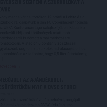
IGYEKSZIK SEGÍTENI A SZURKOLÓKAT A
DVSC
Nagy meccs vár csütörtökön 19 órától a Lokira és a
szurkolóira, csapatunk a dán FC Copenhagent fogadja
az UEFA Konferencia Liga selejtezőjében. Klubunk a
rendkívüli időjárási körülmények miatt több
intézkedésről is döntött a mai mérkőzésre
vonatkozóan. A stadion 6 pontján vízosztással
igyekszünk segíteni a szurkolók hidratációját, ehhez
kapcsolódóan az is fontos, hogy 0,5 liter űrtartalomig
[…]
Bővebben →
MEGÚJULT AZ AJÁNDÉKBOLT,
CSÜTÖRTÖKÖN NYIT A DVSC STORE!
2026.08.05.
Ízléses, korszerű külsővel és belsővel, megújult
kínálattal vár mindenkit a DVSC felújítás után