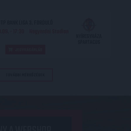
TP BANK LIGA 3. FORDULÓ
.09. - 17
30
Nagyerdei Stadion
:
NYÍREGYHÁZA
SPARTACUS
JEGYVÁSÁRLÁS
TOVÁBBI MÉRKŐZÉSEK
NY A WEBSHOP