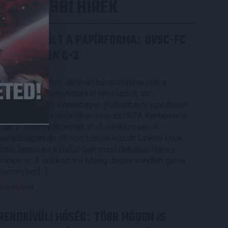
LEGUTÓBBI HÍREK
ÉRVÉNYESÜLT A PAPÍRFORMA
DVSC-FC
:
COPENHAGEN 0-3
2026.08.06.
Az örmény Pjunyik Jereván búcsúztatása után a
bombaerős, válogatottakkal teletűzdelt, dán
rekordbajnok FC Copenhagen (Köbenhavn) együttesét
fogadta a Loki csütörtökön este az UEFA Konferencia
Liga 3. selejtezőkörének első mérkőzésén. A
kezdőcsapatban ott volt többek között Szécsi Márk,
Batik Bence és a DVSC-ben most debütáló Dénes
Vilmos is. A találkozót a hőség dacára mindkét gárda
viszonylag […]
Bővebben →
RENDKÍVÜLI HŐSÉG
TÖBB MÓDON IS
: