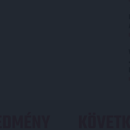
REDMÉNY
KÖVETK