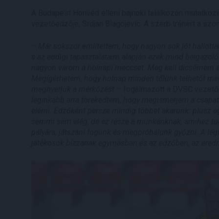
A Budapest Honvéd elleni bajnoki találkozón mutatkoz
vezetőedzője, Srdjan Blagojevic. A szerb trénert a s
– Már sokszor említettem, hogy nagyon sok jót hallott
s az eddigi tapasztalataim alapján ezek mind beigazoló
nagyon várom a holnapi meccset. Meg kell dicsérnem a c
Megígérhetem, hogy holnap minden tőlünk telhetőt me
megnyerjük a mérkőzést
– fogalmazott a DVSC vezetőe
leginkább arra törekedtem, hogy megismerjem a csapatot,
elérni. Edzőként persze mindig többet akarunk: plusz eg
semmi sem elég, de ez része a munkánknak, amihez tu
pályára, játszani fogunk és megpróbálunk győzni. A l
játékosok bízzanak egymásban és az edzőben, az ered