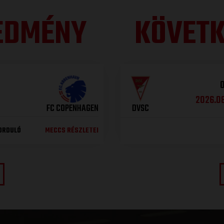
REDMÉNY
KÖVETK
O
2026.08
FC COPENHAGEN
DVSC
DORDULÓ
MECCS RÉSZLETEI