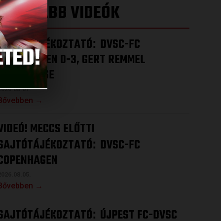
LEGÚJABB VIDEÓK
SAJTÓTÁJÉKOZTATÓ
DVSC-FC
:
COPENHAGEN 0-3, GERT REMMEL
ÉRTÉKELÉSE
2026.08.07.
Bővebben →
VIDEÓ! MECCS ELŐTTI
SAJTÓTÁJÉKOZTATÓ
DVSC-FC
:
COPENHAGEN
2026.08.05.
Bővebben →
SAJTÓTÁJÉKOZTATÓ
ÚJPEST FC-DVSC
: