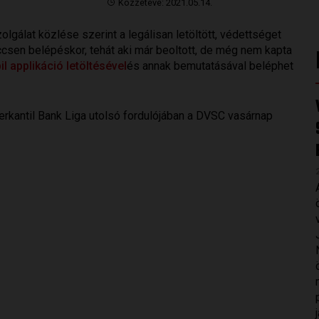
Közzétéve: 2021.05.14.
lgálat közlése szerint a legálisan letöltött, védettséget
ccsen belépéskor, tehát aki már beoltott, de még nem kapta
l applikáció letöltésével
és annak bemutatásával beléphet
erkantil Bank Liga utolsó fordulójában a DVSC vasárnap