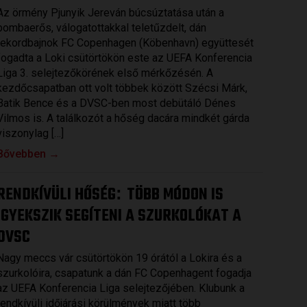
Az örmény Pjunyik Jereván búcsúztatása után a
bombaerős, válogatottakkal teletűzdelt, dán
rekordbajnok FC Copenhagen (Köbenhavn) együttesét
fogadta a Loki csütörtökön este az UEFA Konferencia
Liga 3. selejtezőkörének első mérkőzésén. A
kezdőcsapatban ott volt többek között Szécsi Márk,
Batik Bence és a DVSC-ben most debütáló Dénes
Vilmos is. A találkozót a hőség dacára mindkét gárda
viszonylag […]
Bővebben →
RENDKÍVÜLI HŐSÉG
TÖBB MÓDON IS
:
IGYEKSZIK SEGÍTENI A SZURKOLÓKAT A
DVSC
Nagy meccs vár csütörtökön 19 órától a Lokira és a
szurkolóira, csapatunk a dán FC Copenhagent fogadja
az UEFA Konferencia Liga selejtezőjében. Klubunk a
rendkívüli időjárási körülmények miatt több