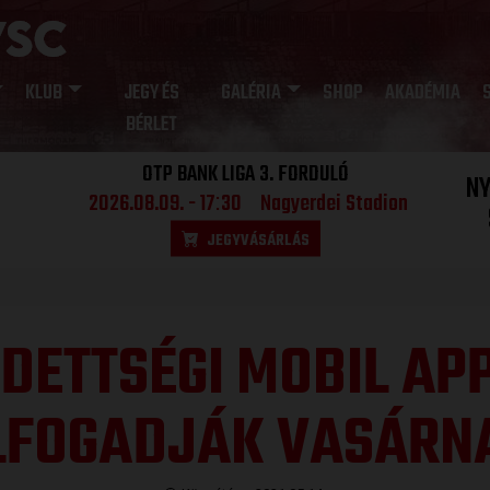
KLUB
JEGY ÉS
GALÉRIA
SHOP
AKADÉMIA
BÉRLET
OTP BANK LIGA 3. FORDULÓ
N
2026.08.09. - 17
30
Nagyerdei Stadion
:
JEGYVÁSÁRLÁS
DETTSÉGI MOBIL APP
LFOGADJÁK VASÁRN