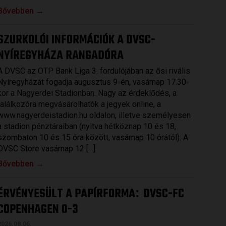
Bővebben →
SZURKOLÓI INFORMÁCIÓK A DVSC-
NYÍREGYHÁZA RANGADÓRA
A DVSC az OTP Bank Liga 3. fordulójában az ősi rivális
Nyíregyházát fogadja augusztus 9-én, vasárnap 17.30-
kor a Nagyerdei Stadionban. Nagy az érdeklődés, a
találkozóra megvásárolhatók a jegyek online, a
www.nagyerdeistadion.hu oldalon, illetve személyesen
a stadion pénztáraiban (nyitva hétköznap 10 és 18,
szombaton 10 és 15 óra között, vasárnap 10 órától). A
DVSC Store vasárnap 12 […]
Bővebben →
ÉRVÉNYESÜLT A PAPÍRFORMA
DVSC-FC
:
COPENHAGEN 0-3
2026.08.06.