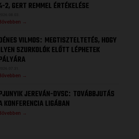
4-2, GERT REMMEL ÉRTÉKELÉSE
2026.08.03.
Bővebben →
DÉNES VILMOS
MEGTISZTELTETÉS, HOGY
:
ILYEN SZURKOLÓK ELŐTT LÉPHETEK
PÁLYÁRA
2026.07.31.
Bővebben →
PJUNYIK JEREVÁN-DVSC
TOVÁBBJUTÁS
:
A KONFERENCIA LIGÁBAN
Bővebben →