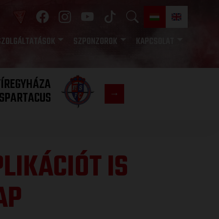
SZOLGÁLTATÁSOK
SZPONZOROK
KAPCSOLAT
YÍREGYHÁZA
FC
SPARTACUS
COPENHAGE
LIKÁCIÓT IS
AP