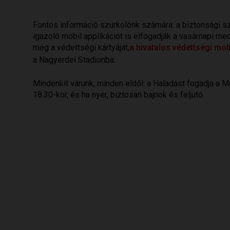
Fontos információ szurkolónk számára: a biztonsági szo
igazoló mobil applikációt is elfogadják a vasárnapi me
meg a védettségi kártyáját,
a hivatalos védettségi mobi
a Nagyerdei Stadionba.
Mindenkit várunk, minden eldől: a Haladást fogadja a M
18.30-kor, és ha nyer, biztosan bajnok és feljutó.