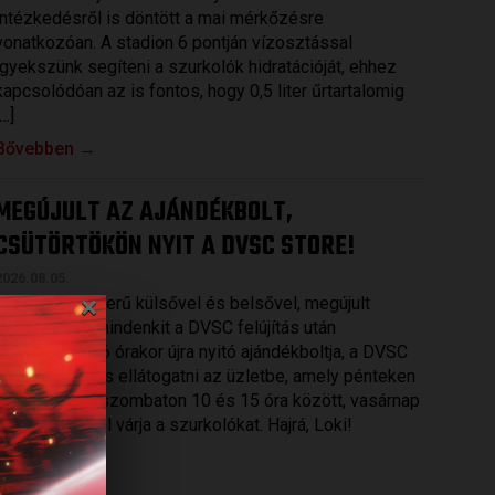
intézkedésről is döntött a mai mérkőzésre
vonatkozóan. A stadion 6 pontján vízosztással
igyekszünk segíteni a szurkolók hidratációját, ehhez
kapcsolódóan az is fontos, hogy 0,5 liter űrtartalomig
[…]
Bővebben →
MEGÚJULT AZ AJÁNDÉKBOLT,
CSÜTÖRTÖKÖN NYIT A DVSC STORE!
2026.08.05.
×
Ízléses, korszerű külsővel és belsővel, megújult
kínálattal vár mindenkit a DVSC felújítás után
csütörtökön 16 órakor újra nyitó ajándékboltja, a DVSC
Store. Érdemes ellátogatni az üzletbe, amely pénteken
10 és 18 óra, szombaton 10 és 15 óra között, vasárnap
pedig 12 órától várja a szurkolókat. Hajrá, Loki!
Bővebben →