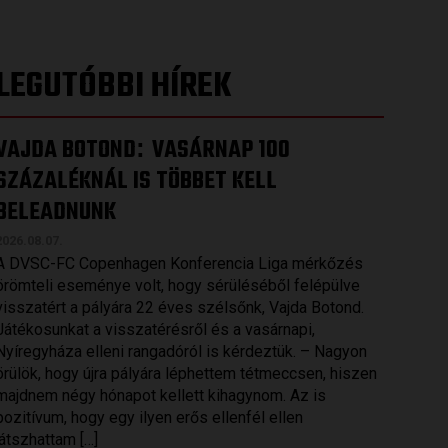
LEGUTÓBBI HÍREK
VAJDA BOTOND
VASÁRNAP 100
:
SZÁZALÉKNÁL IS TÖBBET KELL
BELEADNUNK
2026.08.07.
A DVSC-FC Copenhagen Konferencia Liga mérkőzés
örömteli eseménye volt, hogy sérüléséből felépülve
visszatért a pályára 22 éves szélsőnk, Vajda Botond.
Játékosunkat a visszatérésről és a vasárnapi,
Nyíregyháza elleni rangadóról is kérdeztük. – Nagyon
örülök, hogy újra pályára léphettem tétmeccsen, hiszen
majdnem négy hónapot kellett kihagynom. Az is
pozitívum, hogy egy ilyen erős ellenfél ellen
játszhattam […]