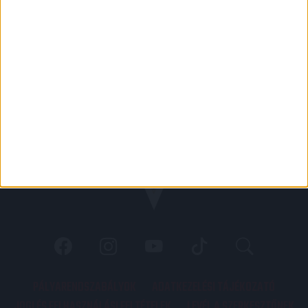
PÁLYARENDSZABÁLYOK
ADATKEZELÉSI TÁJÉKOZATÓ
JOGI ÉS FELHASZNÁLÁSI FELTÉTELEK
LEVÉL A SZERKESZTŐNEK