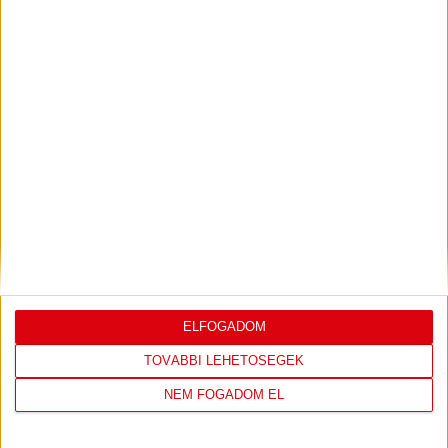
PJUNYIK JEREVÁN-DVSC
TOVÁBBJUTÁS A
:
KONFERENCIA LIGÁBAN
Bővebben →
LEGUTÓBBI EREDMÉNY
ELFOGADOM
TOVÁBBI LEHETŐSÉGEK
DVSC
FC
NEM FOGADOM EL
COPENHAGEN