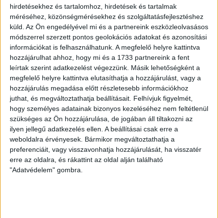
LEGUTÓBBI HÍREK
hirdetésekhez és tartalomhoz, hirdetések és tartalmak
méréséhez, közönségmérésekhez és szolgáltatásfejlesztéshez
küld.
Az Ön engedélyével mi és a partnereink eszközleolvasásos
KIKAPOTT A KIS LOKI
módszerrel szerzett pontos geolokációs adatokat és azonosítási
információkat is felhasználhatunk. A megfelelő helyre kattintva
2026.08.08.
hozzájárulhat ahhoz, hogy mi és a 1733 partnereink a fent
A DVSC II. szombaton Pallagon a Füzesabony gárdáját
leírtak szerint adatkezelést végezzünk. Másik lehetőségként a
fogadta az NB III. Észak-keleti csoport 3. fordulójában, s
megfelelő helyre kattintva elutasíthatja a hozzájárulást, vagy a
ezúttal nem tudott pontot szerezni. NB III. Észak-keleti
hozzájárulás megadása előtt részletesebb információkhoz
csoport, 3. forduló. DVSC II.-Füzesabony 1-2 (1-1). Pallag,
juthat, és megváltoztathatja beállításait.
Felhívjuk figyelmét,
hogy személyes adatainak bizonyos kezeléséhez nem feltétlenül
200 néző, vezette: Oswald D. DVSC II.: Tuska – Myrtaj (Kiss
szükséges az Ön hozzájárulása, de jogában áll tiltakozni az
M., 46.), Farkas T., Macsó (Lovas, 75.), Vincze T., Hermann
ilyen jellegű adatkezelés ellen. A beállításai csak erre a
(Gyenti, […]
weboldalra érvényesek. Bármikor megváltoztathatja a
Bővebben →
preferenciáit, vagy visszavonhatja hozzájárulását, ha visszatér
erre az oldalra, és rákattint az oldal alján található
70 ÉVES LETT KEREKES GYÖRGY, A VALAHA
"Adatvédelem" gombra.
VOLT EGYIK LEGJOBB DEBRECENI CSATÁR
Ma ünnepli 70. születésnapját Kerekes György. A debreceni
születésű támadó a debreceni Titászban, majd a DMTE-ben