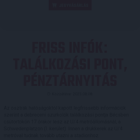
JEGYVÁSÁRLÁS
FRISS INFÓK
:
TALÁLKOZÁSI PONT,
PÉNZTÁRNYITÁS
Közzétéve: 2023.08.08.
Az osztrák hatóságoktól kapott legfrissebb információk
szerint a debreceni szurkolók találkozási pontja Bécsben
csütörtökön 17 órakor lesz az U/4 metróállomásnál, a
Schwedenplatzon (I. kerület). Innen a drukkerek az U/4
metróval tudnak tovább utazni a stadionhoz.