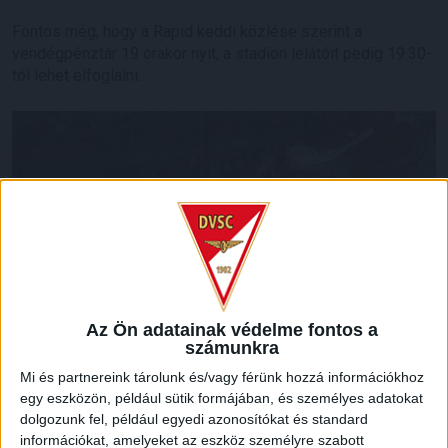
Fontos még, hogy a Rapid keddi közlése szerint a
vendégpénztár 19 órakor nyit, a stadion lelátóit pedig 19.30-
tól lehet elfoglalni.
Az Ön adatainak védelme fontos a
számunkra
Mi és partnereink tárolunk és/vagy férünk hozzá információkhoz
egy eszközön, például sütik formájában, és személyes adatokat
dolgozunk fel, például egyedi azonosítókat és standard
információkat, amelyeket az eszköz személyre szabott