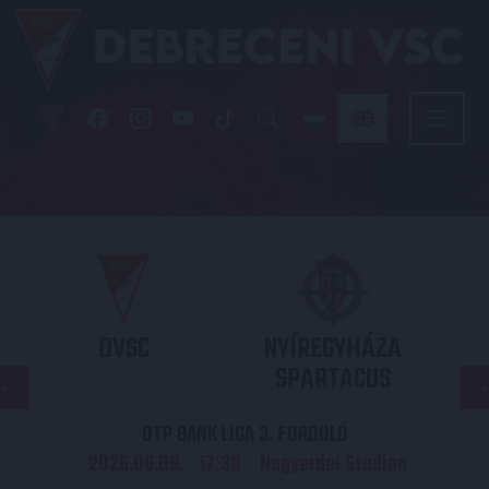
DVSC
NYÍREGYHÁZA
SPARTACUS
OTP BANK LIGA 3. FORDULÓ
2026.08.09. - 17
30
Nagyerdei Stadion
: