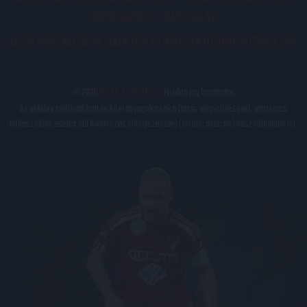
IMPRESSZUM
KAPCSOLAT
BELSŐ VISSZAÉLÉS-BEJELENTÉSI TÁJÉKOZTATÓ DVSC FUTBALL ZRT.
© 2026
DVSC Futball Zrt.
Minden jog fenntartva.
Az oldalon található írott és képi anyagok csak a forrás megjelölésével, internetes
felhasználás esetén élő hivatkozás elhelyezésével (forrás: dvsc.hu) használhatóak fel.