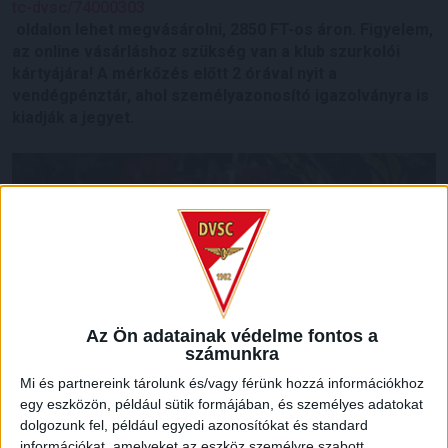
tc-dvsc/74000303
oldalon lehet megvásárolni, 2850 FT-os áron. Figyelem,
az online vásárláshoz szükség van a klub szurkolói
kártyájára! A mérkőzés előtt 2 órával nyit a
vendégpénztár, ahol személyazonosító igazolványra is
kiadják a jegyet.
Az Ön adatainak védelme fontos a
számunkra
Mi és partnereink tárolunk és/vagy férünk hozzá információkhoz
egy eszközön, például sütik formájában, és személyes adatokat
dolgozunk fel, például egyedi azonosítókat és standard
információkat, amelyeket az eszköz személyre szabott