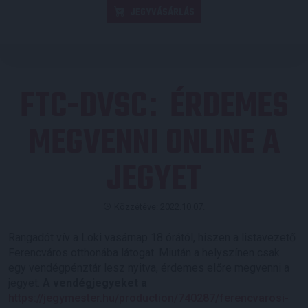
JEGYVÁSÁRLÁS
FTC-DVSC
ÉRDEMES
:
MEGVENNI ONLINE A
JEGYET
Közzétéve: 2022.10.07.
Rangadót vív a Loki vasárnap 18 órától, hiszen a listavezető
Ferencváros otthonába látogat. Miután a helyszínen csak
egy vendégpénztár lesz nyitva, érdemes előre megvenni a
jegyet.
A vendégjegyeket a
https://jegymester.hu/production/740287/ferencvarosi-