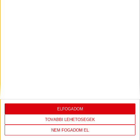
PJUNYIK JEREVÁN-DVSC
TOVÁBBJUTÁS A
:
KONFERENCIA LIGÁBAN
Bővebben →
LEGUTÓBBI EREDMÉNY
ELFOGADOM
TOVÁBBI LEHETŐSÉGEK
DVSC
FC
NEM FOGADOM EL