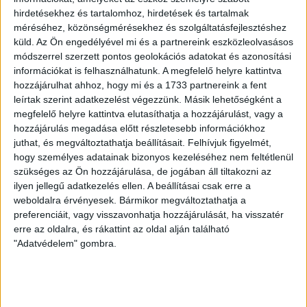
hirdetésekhez és tartalomhoz, hirdetések és tartalmak
méréséhez, közönségmérésekhez és szolgáltatásfejlesztéshez
LEGUTÓBBI HÍREK
küld.
Az Ön engedélyével mi és a partnereink eszközleolvasásos
módszerrel szerzett pontos geolokációs adatokat és azonosítási
információkat is felhasználhatunk. A megfelelő helyre kattintva
KIKAPOTT A KIS LOKI
hozzájárulhat ahhoz, hogy mi és a 1733 partnereink a fent
leírtak szerint adatkezelést végezzünk. Másik lehetőségként a
2026.08.08.
megfelelő helyre kattintva elutasíthatja a hozzájárulást, vagy a
A DVSC II. szombaton Pallagon a Füzesabony gárdáját
hozzájárulás megadása előtt részletesebb információkhoz
fogadta az NB III. Észak-keleti csoport 3. fordulójában, s
juthat, és megváltoztathatja beállításait.
Felhívjuk figyelmét,
ezúttal nem tudott pontot szerezni. NB III. Észak-keleti
hogy személyes adatainak bizonyos kezeléséhez nem feltétlenül
csoport, 3. forduló. DVSC II.-Füzesabony 1-2 (1-1). Pallag,
szükséges az Ön hozzájárulása, de jogában áll tiltakozni az
200 néző, vezette: Oswald D. DVSC II.: Tuska – Myrtaj (Kiss
ilyen jellegű adatkezelés ellen. A beállításai csak erre a
M., 46.), Farkas T., Macsó (Lovas, 75.), Vincze T., Hermann
weboldalra érvényesek. Bármikor megváltoztathatja a
(Gyenti, […]
preferenciáit, vagy visszavonhatja hozzájárulását, ha visszatér
erre az oldalra, és rákattint az oldal alján található
Bővebben →
"Adatvédelem" gombra.
70 ÉVES LETT KEREKES GYÖRGY, A VALAHA
VOLT EGYIK LEGJOBB DEBRECENI CSATÁR