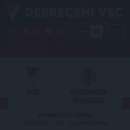
DVSC
NYÍREGYHÁZA
SPARTACUS
OTP BANK LIGA 3. FORDULÓ
2026.08.09. - 17
30
Nagyerdei Stadion
: