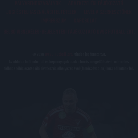
PÁLYARENDSZABÁLYOK
ADATKEZELÉSI TÁJÉKOZATÓ
JOGI ÉS FELHASZNÁLÁSI FELTÉTELEK
LEVÉL A SZERKESZTŐNEK
IMPRESSZUM
KAPCSOLAT
BELSŐ VISSZAÉLÉS-BEJELENTÉSI TÁJÉKOZTATÓ DVSC FUTBALL ZRT.
© 2026
DVSC Futball Zrt.
Minden jog fenntartva.
Az oldalon található írott és képi anyagok csak a forrás megjelölésével, internetes
felhasználás esetén élő hivatkozás elhelyezésével (forrás: dvsc.hu) használhatóak fel.