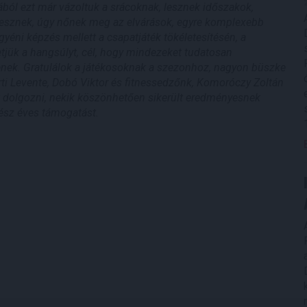
ából ezt már vázoltuk a srácoknak, lesznek időszakok,
lesznek, úgy nőnek meg az elvárások, egyre komplexebb
gyéni képzés mellett a csapatjáték tökéletesítésén, a
tjük a hangsúlyt, cél, hogy mindezeket tudatosan
enek. Gratulálok a játékosoknak a szezonhoz, nagyon büszke
rti Levente, Dobó Viktor és fitnessedzőnk, Komoróczy Zoltán
tt dolgozni, nekik köszönhetően sikerült eredményesnek
ész éves támogatást.