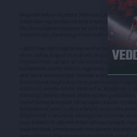
Negyedik helyen végzett a Debreceni Labdarúgó Akadé
mindössze egy ponttal marad le a dobogóról. Emellett 
Horvátországban megnyerte az erős mezőnyt felvonult
vezetőedzője, Garamvölgyi Péter értékelte az elmúlt e
–
Az U13-as régiós bajnokság veretlen megnyerése jó a
nézve, tudtuk, hogy jó úton járunk, de azzal is tisztába
megmérettetés vár ránk az idei szezonban
– nyilatkozt
mondhatom, szintet léptünk, nagybetűs csapat lettünk. Ki
akik hamar beilleszkedtek, felvették a tempót, hozzá tud
korosztálynak meghatározott program keretében zajlott, 
edzéseket, minden feltétel adott volt az akadémián a s
különböző taktikai elemek, játékhelyzetek gyakorlására
mellett fontos szempont volt az egyéni képzés, minden 
kollégáimmal, ezzel is jelezve feléjük, számunkra min
elsajátították a tanultakat, amiket jól és tudatosan al
nagy akaratról és alázatról tettek tanúbizonyságot, ma
sokat fejlődtek, természetesen nem azonos ütemben, de
nagyot léptünk előre, maximálisan elégedett vagyok az