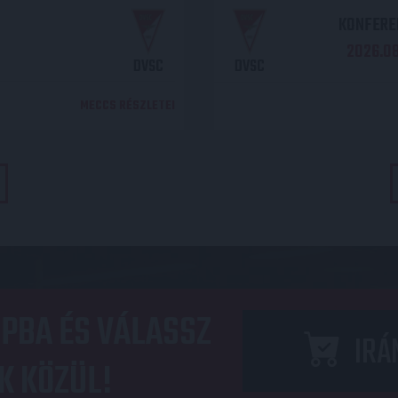
KONFEREN
2026.08.
DVSC
DVSC
MECCS RÉSZLETEI
PBA ÉS VÁLASSZ
IRÁ
K KÖZÜL!