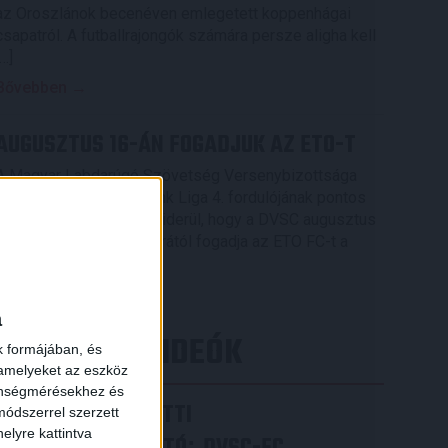
az Oroszlánok becenéven emlegetett koppenhágai
csapatról. A futballrajongók számára persze aligha kell
[…]
Bővebben →
AUGUSZTUS 16-ÁN FOGADJUK AZ ETO-T
A Magyar Labdarúgó Szövetség Versenybizottsága
elkészítette az OTP Bank Liga 4. fordulójának pontos
menetrendjét, melyből kiderül, hogy a DVSC augusztus
16-án, vasárnap 16.30 órától fogadja az ETO FC-t a
Nagyerdei Stadionban.
Bővebben →
a
LEGÚJABB VIDEÓK
k formájában, és
 amelyeket az eszköz
zönségmérésekhez és
VIDEÓ! MECCS ELŐTTI
ódszerrel szerzett
elyre kattintva
: