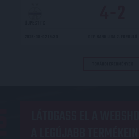
4
-
2
ÚJPEST FC
2026-08-02 15:30
OTP BANK LIGA 2. FORDULÓ
TOVÁBBI EREDMÉNYEK
OP
LÁTOGASS EL A WEBSHO
A LEGÚJABB TERMÉKEIN