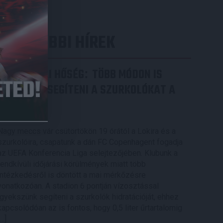
LEGUTÓBBI HÍREK
RENDKÍVÜLI HŐSÉG
TÖBB MÓDON IS
:
IGYEKSZIK SEGÍTENI A SZURKOLÓKAT A
DVSC
2026.08.06.
Nagy meccs vár csütörtökön 19 órától a Lokira és a
szurkolóira, csapatunk a dán FC Copenhagent fogadja
az UEFA Konferencia Liga selejtezőjében. Klubunk a
rendkívüli időjárási körülmények miatt több
intézkedésről is döntött a mai mérkőzésre
vonatkozóan. A stadion 6 pontján vízosztással
igyekszünk segíteni a szurkolók hidratációját, ehhez
kapcsolódóan az is fontos, hogy 0,5 liter űrtartalomig
[…]