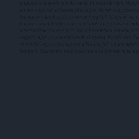
augusztus elejétől sok és nehéz munka vár ránk. Nagyj
amikor napi két edzéssel készülünk. Minél nagyobbak 
feladatok várnak rájuk, amiknek meg kell felelniük. Az e
különböző játékhelyzetek minél jobb megoldására fekte
alkalmazzák, minél szélesebb ismeretekkel rendelkezz
vagyok rájuk, jó pihenést kívánok nyárra. Köszönöm Ke
munkáját, együtt jó csapatot alkotunk, jól tudunk együ
lennünk. Szeretném megköszönni a szülőknek is az eg