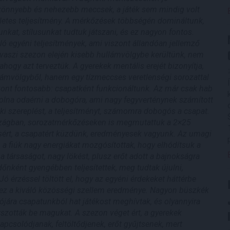
k könnyebb és nehezebb meccsek, a játék sem mindig volt
letes teljesítmény. A mérkőzések többségén domináltunk,
kunkat, stílusunkat tudtuk játszani, és ez nagyon fontos.
ó egyéni teljesítmények, ami viszont állandóan jellemző
 tavaszi szezon elején kisebb hullámvölgybe kerültünk, nem
ogy azt terveztük. A gyerekek mentális erejét bizonyítja,
llámvölgyből, hanem egy tízmeccses veretlenségi sorozattal
zont fontosabb: csapatként funkcionáltunk. Az már csak hab
volna odaérni a dobogóra, ami nagy fegyverténynek számított
ki szereplést, a teljesítményt, számomra dobogós a csapat.
szágban, sorozatmérkőzéseken is megmutattuk a 2×25
ért, a csapatért küzdünk, eredményesek vagyunk. Az umagi
 a fiúk nagy energiákat mozgósítottak, hogy elhódítsuk a
társaságot, nagy lökést, plusz erőt adott a bajnokságra
dőnként gyengébben teljesítettek, meg tudtak újulni,
Jó érzéssel töltött el, hogy az egyéni érdekeket háttérbe
t, ez a kiváló közösségi szellem eredménye. Nagyon büszkék
ójára csapatunkból hat játékost meghívtak, és olyannyira
tszották be magukat. A szezon véget ért, a gyerekek
csolódjanak, feltöltődjenek, erőt gyűjtsenek, mert