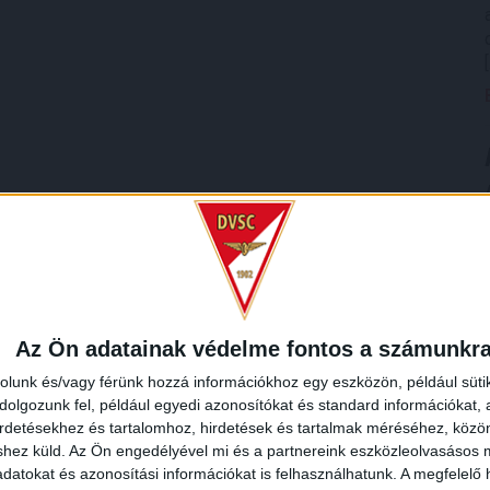
Az Ön adatainak védelme fontos a számunkr
rolunk és/vagy férünk hozzá információkhoz egy eszközön, például süti
olgozunk fel, például egyedi azonosítókat és standard információkat,
irdetésekhez és tartalomhoz, hirdetések és tartalmak méréséhez, kö
shez küld.
Az Ön engedélyével mi és a partnereink eszközleolvasásos m
datokat és azonosítási információkat is felhasználhatunk. A megfelelő h