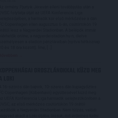
2026.08.04.
Az örmény Pjunyik Jereván elleni továbbjutás után a
DVSC folytatja útját az UEFA Konferencia Liga
selejtezőjében, a harmadik kör első mérkőzése a dán
FC Copenhagen ellen augusztus 6-án, csütörtökön 19
órától lesz a Nagyerdei Stadionban. A belépők immár
elérhetők online, a nagyerdeistadion.hu-n, illetve
személyesen a stadion pénztáraiban (nyitva hétköznap
10 és 18 óra között). Íme, […]
Bővebben →
KOPPENHÁGAI OROSZLÁNOKKAL KÜZD MEG
A LOKI
A 16-szoros dán bajnok, 10-szeres dán kupagyőztes
FC Copenhagen (Köbenhavn) együttesével küzd meg
az UEFA Konferencia Liga harmadik selejtezőkörében a
DVSC, az első mérkőzés csütörtökön 19 órától
kezdődik a Nagyerdei Stadionban. Nem túlzás, valódi
nagyvad akadt a Loki útjába, lássuk, mit érdemes tudni