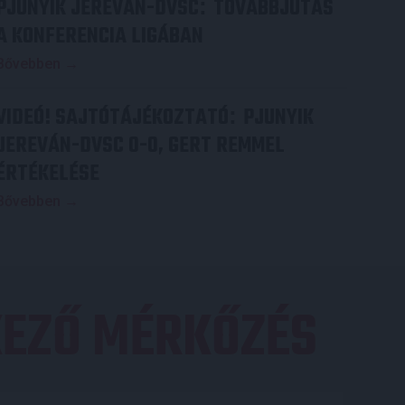
PJUNYIK JEREVÁN-DVSC
TOVÁBBJUTÁS
:
A KONFERENCIA LIGÁBAN
Bővebben →
VIDEÓ! SAJTÓTÁJÉKOZTATÓ
PJUNYIK
:
JEREVÁN-DVSC 0-0, GERT REMMEL
ÉRTÉKELÉSE
Bővebben →
EZŐ MÉRKŐZÉS