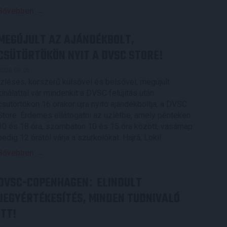
Bővebben →
MEGÚJULT AZ AJÁNDÉKBOLT,
CSÜTÖRTÖKÖN NYIT A DVSC STORE!
2026.08.05.
Ízléses, korszerű külsővel és belsővel, megújult
kínálattal vár mindenkit a DVSC felújítás után
csütörtökön 16 órakor újra nyitó ajándékboltja, a DVSC
Store. Érdemes ellátogatni az üzletbe, amely pénteken
10 és 18 óra, szombaton 10 és 15 óra között, vasárnap
pedig 12 órától várja a szurkolókat. Hajrá, Loki!
Bővebben →
DVSC-COPENHAGEN
ELINDULT
:
JEGYÉRTÉKESÍTÉS, MINDEN TUDNIVALÓ
ITT!