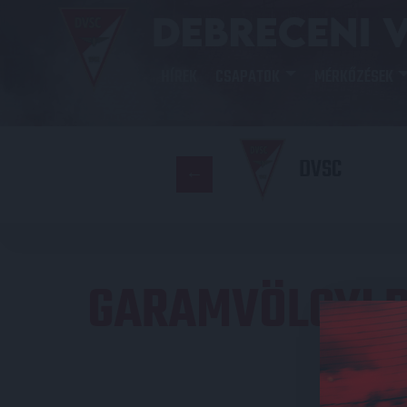
HÍREK
CSAPATOK
MÉRKŐZÉSEK
DVSC
GARAMVÖLGYI 