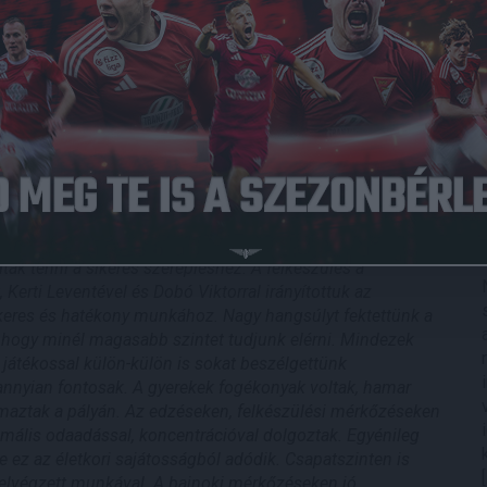
Közzétéve: 2019.06.15.
mia U14-es csapata a kiemelt bajnokságban, de
a szezonban a gárda elért egy nagy sikert, hiszen
ató Umag Trophy elnevezésű tornát. A csapat
gy évet.
jánlólevél volt az országos U14-es küzdelemsorozatra
n voltunk, minden téren szintet kell lépnünk, komolyabb
a Garamvölgyi Péter a debsport.com-nak. –
Büszkén
csit átalakult a keret, voltak távozók, érkeztek játékosok,
tak tenni a sikeres szerepléshez. A felkészülés a
Kerti Leventével és Dobó Viktorral irányítottuk az
ikeres és hatékony munkához. Nagy hangsúlyt fektettünk a
, hogy minél magasabb szintet tudjunk elérni. Mindezek
játékossal külön-külön is sokat beszélgettünk
dannyian fontosak. A gyerekek fogékonyak voltak, hamar
kalmaztak a pályán. Az edzéseken, felkészülési mérkőzéseken
ximális odaadással, koncentrációval dolgoztak. Egyénileg
 ez az életkori sajátosságból adódik. Csapatszinten is
 elvégzett munkával. A bajnoki mérkőzéseken jó