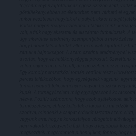
teljesítményt nyújtottunk az egész szezon alatt, volta
gördülékeny, ebben az életkorban nem várható el egyen
mikor vesztesen hagytuk el a pályát, akkor is saját játé
Voltak nagyon magas színvonalú találkozóink, kimagasl
volt, a fiúk nagy akarattal ás elszántan futballoztak. A
úgy sikerültek eredmény szempontjából a mérkőzések, ah
hogy hamar talpra tudtak állni, nemcsak kijöttünk a hu
zártuk a bajnokságot. A szám szerinti eredménynél vis
a tortán, hogy ez hatékonysággal párosult. Szerettünk 
volna, sajnos nem sikerült, de egészében nézve a bajno
Egy komoly nemzetközi tornán vettünk részt Horvátor
perces találkozókon, hogy egységesek vagyunk, egymás
tornán nyújtott teljesítményre nagyon büszkék vagyunk,
kupát. A tornagyőzelem még egységesebbé kovácsolta a 
nézve. Pozitív számomra, hogy azok a játékosok, akik i
természetesen, ehhez kellettek a társak és mi edzők is. 
szorítva, mindenki a csapat érdekét tartotta szem előt
vagyunk arra, hogy a korosztályos válogatott előválogat
nem vallottak szégyent a fiúk, hogy a legjobbak közé já
megkezdték megérdemelt pihenőjüket, fontos, hogy kikap