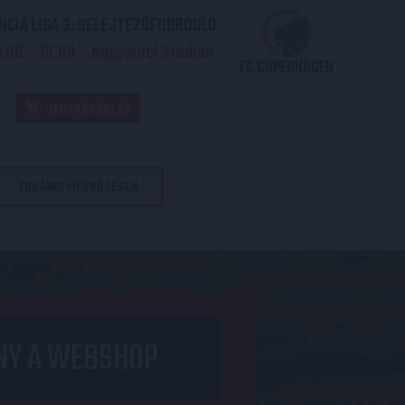
CIA LIGA 3. SELEJTEZŐFDORDULÓ
06. - 19
00
Nagyerdei Stadion
:
FC COPENHAGEN
JEGYVÁSÁRLÁS
TOVÁBBI MÉRKŐZÉSEK
NY A WEBSHOP