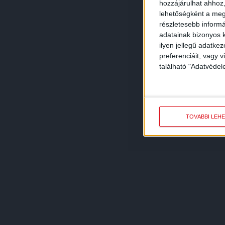
hozzájárulhat ahhoz,
lehetőségként a megf
részletesebb informác
adatainak bizonyos k
ilyen jellegű adatke
preferenciáit, vagy v
található "Adatvéde
TOVÁBBI LEH