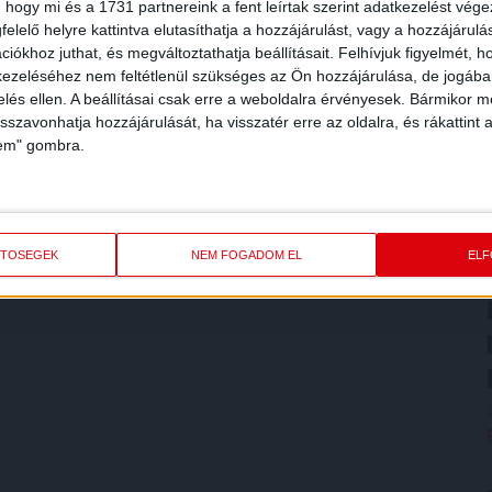
 hogy mi és a 1731 partnereink a fent leírtak szerint adatkezelést vég
elelő helyre kattintva elutasíthatja a hozzájárulást, vagy a hozzájárul
iókhoz juthat, és megváltoztathatja beállításait.
Felhívjuk figyelmét, 
ezeléséhez nem feltétlenül szükséges az Ön hozzájárulása, de jogában 
zelés ellen. A beállításai csak erre a weboldalra érvényesek. Bármikor m
isszavonhatja hozzájárulását, ha visszatér erre az oldalra, és rákattint a
lem" gombra.
ETŐSÉGEK
NEM FOGADOM EL
EL