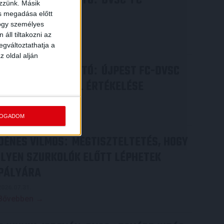
SAJTÓTÁJÉKOZTATÓ
DVSC-FC
ezzünk. Másik
COPENHAGEN
ás megadása előtt
hogy személyes
2026.08.05.
áll tiltakozni az
Bővebben →
egváltoztathatja a
z oldal alján
SAJTÓTÁJÉKOZTATÓ
ÚJPEST FC-DVSC
:
4-2, GERT REMMEL ÉRTÉKELÉSE
2026.08.03.
Bővebben →
FOGADOM
DÉNES VILMOS
MEGTISZTELTETÉS, HOGY
:
ILYEN SZURKOLÓK ELŐTT LÉPHETEK
PÁLYÁRA
2026.07.31.
Bővebben →