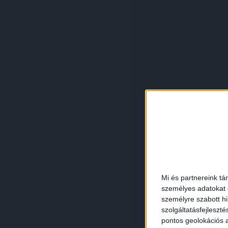
Mi és partnereink tá
személyes adatokat d
személyre szabott h
szolgáltatásfejleszté
pontos geolokációs a