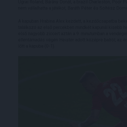
Ugrai Roland, Bárány Donát, a brazil Charleston, Poór P
nem vállalhatta a játékot, Baráth Péter és Soltész Domi
A kapuban Hrabina Alex kezdett, a kezdőcsapatba beke
találkozó az első percekben mindkét kapunál kisebb he
első nagyobb ziccert aztán a 9. minutumban a vendégek a
ellentámadás végén Heister adott középre balról, az 
lőtt a kapuba (0-1).