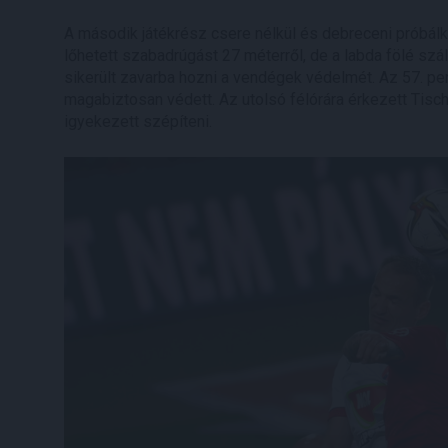
A második játékrész csere nélkül és debreceni próbá
lőhetett szabadrúgást 27 méterről, de a labda fölé szál
sikerült zavarba hozni a vendégek védelmét. Az 57. pe
magabiztosan védett. Az utolsó félórára érkezett Tisch
igyekezett szépíteni.