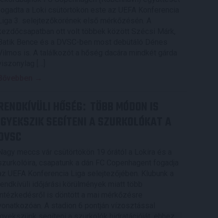
fogadta a Loki csütörtökön este az UEFA Konferencia
Liga 3. selejtezőkörének első mérkőzésén. A
kezdőcsapatban ott volt többek között Szécsi Márk,
Batik Bence és a DVSC-ben most debütáló Dénes
Vilmos is. A találkozót a hőség dacára mindkét gárda
viszonylag […]
Bővebben →
RENDKÍVÜLI HŐSÉG
TÖBB MÓDON IS
:
IGYEKSZIK SEGÍTENI A SZURKOLÓKAT A
DVSC
Nagy meccs vár csütörtökön 19 órától a Lokira és a
szurkolóira, csapatunk a dán FC Copenhagent fogadja
az UEFA Konferencia Liga selejtezőjében. Klubunk a
rendkívüli időjárási körülmények miatt több
intézkedésről is döntött a mai mérkőzésre
vonatkozóan. A stadion 6 pontján vízosztással
igyekszünk segíteni a szurkolók hidratációját, ehhez