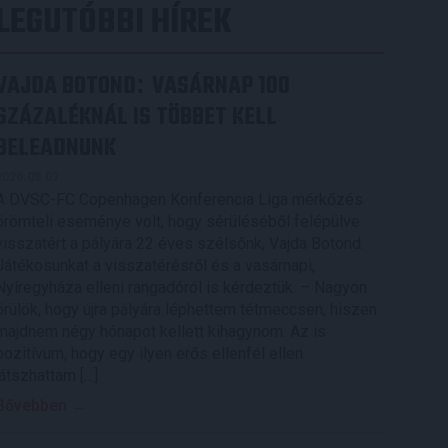
LEGUTÓBBI HÍREK
VAJDA BOTOND
VASÁRNAP 100
:
SZÁZALÉKNÁL IS TÖBBET KELL
BELEADNUNK
2026.08.07.
A DVSC-FC Copenhagen Konferencia Liga mérkőzés
örömteli eseménye volt, hogy sérüléséből felépülve
visszatért a pályára 22 éves szélsőnk, Vajda Botond.
Játékosunkat a visszatérésről és a vasárnapi,
Nyíregyháza elleni rangadóról is kérdeztük. – Nagyon
örülök, hogy újra pályára léphettem tétmeccsen, hiszen
majdnem négy hónapot kellett kihagynom. Az is
pozitívum, hogy egy ilyen erős ellenfél ellen
játszhattam […]
Bővebben →