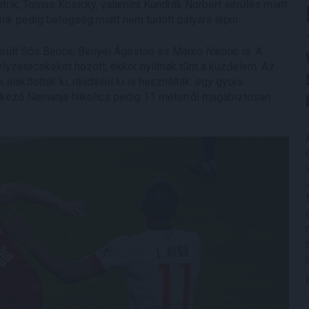
atrik, Tomas Kosicky, valamint Kundrák Norbert sérülés miatt
nik pedig betegség miatt nem tudott pályára lépni.
rült Sós Bence, Bényei Ágoston és Marko Nikolic is. A
lyzetecskéket hozott, ekkor nyíltnak tűnt a küzdelem. Az
lakították ki, ráadásul ki is használták: egy gyors
érkező Nemanja Nikolics pedig 11 méterről magabiztosan