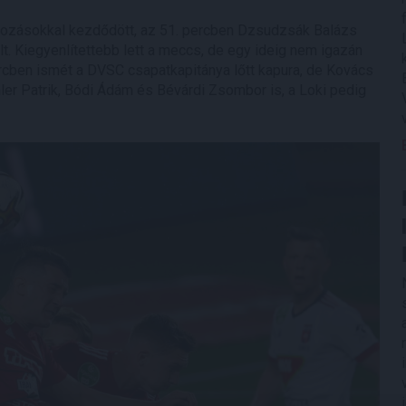
lkozásokkal kezdődött, az 51. percben Dzsudzsák Balázs
lt. Kiegyenlítettebb lett a meccs, de egy ideig nem igazán
rcben ismét a DVSC csapatkapitánya lőtt kapura, de Kovács
ler Patrik, Bódi Ádám és Bévárdi Zsombor is, a Loki pedig