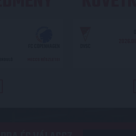
REDMÉNY
KÖVETK
O
2026.08
FC COPENHAGEN
DVSC
DORDULÓ
MECCS RÉSZLETEI