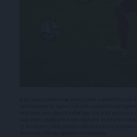
A gól után a fehérváriak kontrollálták a mérkőzést, de 
támadójátéka is. Sajnos sok volt a pontatlanság (a játék
helyzetet nem sikerült kialakítani, sőt, a 34. percben 
jobb oldali beadására Kodro érkezett, és közelről a kap
2). A szünetre tehát jelentős hátrányba került együttes
Bencének volt egy ígéretes csúsztatása.