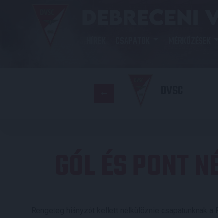
HÍREK
CSAPATOK
MÉRKŐZÉSEK
DVSC
GÓL ÉS PONT N
Rengeteg hiányzót kellett nélkülöznie csapatunknak a F