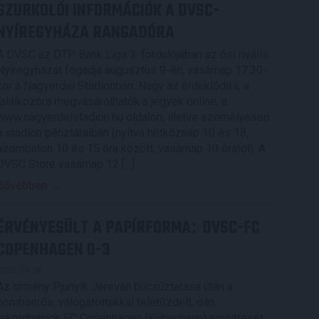
SZURKOLÓI INFORMÁCIÓK A DVSC-
NYÍREGYHÁZA RANGADÓRA
A DVSC az OTP Bank Liga 3. fordulójában az ősi rivális
Nyíregyházát fogadja augusztus 9-én, vasárnap 17.30-
kor a Nagyerdei Stadionban. Nagy az érdeklődés, a
találkozóra megvásárolhatók a jegyek online, a
www.nagyerdeistadion.hu oldalon, illetve személyesen
a stadion pénztáraiban (nyitva hétköznap 10 és 18,
szombaton 10 és 15 óra között, vasárnap 10 órától). A
DVSC Store vasárnap 12 […]
Bővebben →
ÉRVÉNYESÜLT A PAPÍRFORMA
DVSC-FC
:
COPENHAGEN 0-3
2026.08.06.
Az örmény Pjunyik Jereván búcsúztatása után a
bombaerős, válogatottakkal teletűzdelt, dán
rekordbajnok FC Copenhagen (Köbenhavn) együttesét