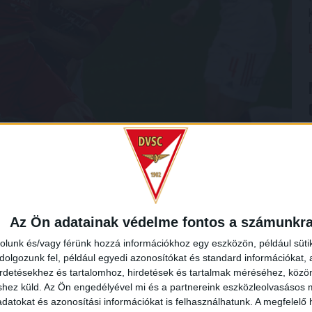
hazai fölény, azonban nem sikerült bevenni a fehérváriak
vics Bence és Ferenczi János is közel járt hozzá. A
Az Ön adatainak védelme fontos a számunkr
Mihály) is, csapatunk pedig igyekezett mindent beleadni,
, mintegy 10 méterről a kapuba (0-3).
rolunk és/vagy férünk hozzá információkhoz egy eszközön, például süti
olgozunk fel, például egyedi azonosítókat és standard információkat,
irdetésekhez és tartalomhoz, hirdetések és tartalmak méréséhez, kö
pontot a Fehérvár FC ellen. Folytatás kedden Mezőkövesden.
shez küld.
Az Ön engedélyével mi és a partnereink eszközleolvasásos m
datokat és azonosítási információkat is felhasználhatunk. A megfelelő h