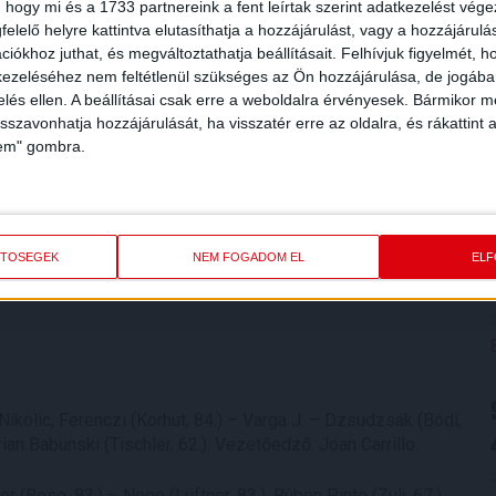
 hogy mi és a 1733 partnereink a fent leírtak szerint adatkezelést vég
elelő helyre kattintva elutasíthatja a hozzájárulást, vagy a hozzájárul
len. Nem kezdtük jól a mérkőzést, amit az ellenfél
iókhoz juthat, és megváltoztathatja beállításait.
Felhívjuk figyelmét, 
 gólhoz, de nem sikerült betalálni. Nem szeretnék
ezeléséhez nem feltétlenül szükséges az Ön hozzájárulása, de jogában 
lmúlt napokban megküzdenünk. Holnaptól a következő
zelés ellen. A beállításai csak erre a weboldalra érvényesek. Bármikor m
isszavonhatja hozzájárulását, ha visszatér erre az oldalra, és rákattint a
lem" gombra.
, megvolt a tervünk, és azt meg is valósítottuk. Szünet után
l szálltak be. Nagyon boldog vagyok, gratulálok a
ETŐSÉGEK
NEM FOGADOM EL
EL
Nikolic, Ferenczi (Korhut, 84.) – Varga J. – Dzsudzsák (Bódi,
rian Babunski (Tischler, 62.). Vezetőedző: Joan Carrillo.
 (Bese, 83.) – Nego (Lüftner, 83.), Rúben Pinto (Zulj, 67.),