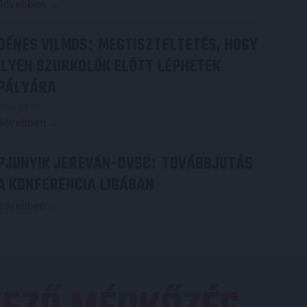
Bővebben →
DÉNES VILMOS
MEGTISZTELTETÉS, HOGY
:
ILYEN SZURKOLÓK ELŐTT LÉPHETEK
PÁLYÁRA
2026.07.31.
Bővebben →
PJUNYIK JEREVÁN-DVSC
TOVÁBBJUTÁS
:
A KONFERENCIA LIGÁBAN
Bővebben →