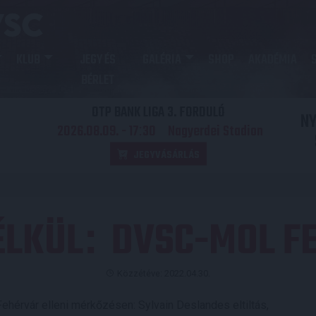
KLUB
JEGY ÉS
GALÉRIA
SHOP
AKADÉMIA
BÉRLET
OTP BANK LIGA 3. FORDULÓ
N
2026.08.09. - 17
30
Nagyerdei Stadion
:
JEGYVÁSÁRLÁS
ÉLKÜL
DVSC-MOL FE
:
Közzétéve: 2022.04.30.
ehérvár elleni mérkőzésen: Sylvain Deslandes eltiltás,