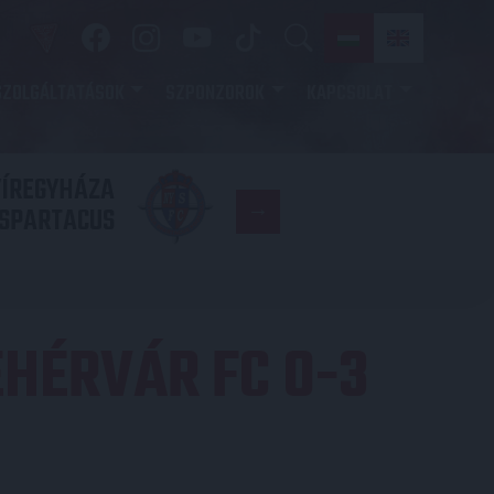
SZOLGÁLTATÁSOK
SZPONZOROK
KAPCSOLAT
YÍREGYHÁZA
FC
SPARTACUS
COPENHAGE
HÉRVÁR FC 0-3