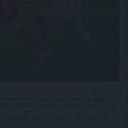
a félidő közepére kezdett némileg éledezni a Loki
vezetőnek is volt néhány vitatható ítélete), így nagyobb
a Fehérvár megduplázta előnyét, a leshatárról kiugró Nego
uba lőtt. Hrabina Alex csak hozzáérni tudott a labdához (0-
ünk (a vendégek lőttek egy lesgólt is), noha Pávkovics