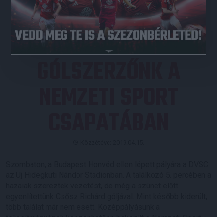
JEGYVÁSÁRLÁS
GÓLSZERZŐNK A
NEMZETI SPORT
CSAPATÁBAN
Közzétéve: 2019.04.15.
Szombaton, a Budapest Honvéd ellen lépett pályára a DVSC
az Új Hidegkuti Nándor Stadionban. A találkozó 5. percében a
hazaiak szereztek vezetést, de még a szünet előtt
egyenlítettünk Csősz Richárd góljával. Mint később kiderült,
több találat már nem esett. Középpályásunk a