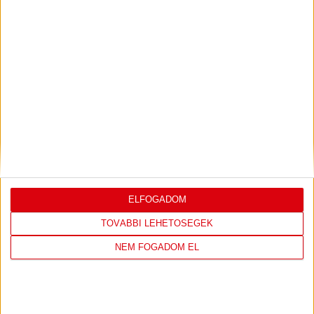
LEGUTÓBBI EREDMÉNY
ELFOGADOM
DVSC
FC
COPENHAGEN
TOVÁBBI LEHETŐSÉGEK
NEM FOGADOM EL
19
:
00