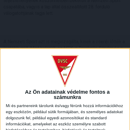
teljesítményének köszönhetően bekerült a Nemzeti Sport
csapatába, vagyis a lap által összeállított 28. forduló
válogatottjának tagja lett.
A Nemzeti Sport azt is megvizsgálta, kinek a cseréi lőtték a
legtöbb gólt. Mint kiderült, az MTK-s Torghelle Sándor és a
debreceni
Takács Tamás
szerezte a legtöbbet, négyet-
négyet. A csapatok rangsorában az MTK mögött hét-hét
cserék által szerzett góllal a
DVSC
, a Ferencváros és a
Puskás Akadémia következik, de miután utóbbi két klubnál
több edző időszakára esnek ezek a találatok, így Feczkó
Tamás után a Lokit irányító
Herczeg András
cseréi voltak a
Az Ön adatainak védelme fontos a
legeredményesebbek.
számunkra
LEGUTÓBBI HÍREK
Mi és partnereink tárolunk és/vagy férünk hozzá információkhoz
egy eszközön, például sütik formájában, és személyes adatokat
dolgozunk fel, például egyedi azonosítókat és standard
információkat, amelyeket az eszköz személyre szabott
VAJDA BOTOND
VASÁRNAP 100
: