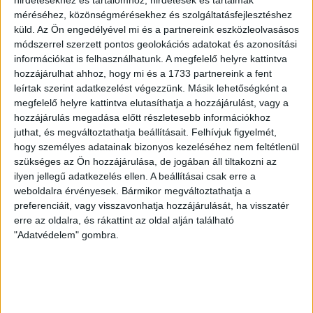
hirdetésekhez és tartalomhoz, hirdetések és tartalmak
SZÁZALÉKNÁL IS TÖBBET KELL BELEADNUNK
méréséhez, közönségmérésekhez és szolgáltatásfejlesztéshez
küld.
Az Ön engedélyével mi és a partnereink eszközleolvasásos
2026.08.07.
módszerrel szerzett pontos geolokációs adatokat és azonosítási
A DVSC-FC Copenhagen Konferencia Liga mérkőzés
információkat is felhasználhatunk. A megfelelő helyre kattintva
örömteli eseménye volt, hogy sérüléséből felépülve
hozzájárulhat ahhoz, hogy mi és a 1733 partnereink a fent
visszatért a pályára 22 éves szélsőnk, Vajda Botond.
leírtak szerint adatkezelést végezzünk. Másik lehetőségként a
Játékosunkat a visszatérésről és a vasárnapi, Nyíregyháza
megfelelő helyre kattintva elutasíthatja a hozzájárulást, vagy a
elleni rangadóról is kérdeztük. – Nagyon örülök, hogy újra
hozzájárulás megadása előtt részletesebb információkhoz
pályára léphettem tétmeccsen, hiszen majdnem négy
juthat, és megváltoztathatja beállításait.
Felhívjuk figyelmét,
hónapot kellett kihagynom. Az is pozitívum, hogy egy ilyen
hogy személyes adatainak bizonyos kezeléséhez nem feltétlenül
erős ellenfél ellen játszhattam […]
szükséges az Ön hozzájárulása, de jogában áll tiltakozni az
ilyen jellegű adatkezelés ellen. A beállításai csak erre a
Bővebben →
weboldalra érvényesek. Bármikor megváltoztathatja a
preferenciáit, vagy visszavonhatja hozzájárulását, ha visszatér
SZURKOLÓI INFORMÁCIÓK A DVSC-
erre az oldalra, és rákattint az oldal alján található
"Adatvédelem" gombra.
NYÍREGYHÁZA RANGADÓRA
A DVSC az OTP Bank Liga 3. fordulójában az ősi rivális
Nyíregyházát fogadja augusztus 9-én, vasárnap 17.30-kor a
Nagyerdei Stadionban. Nagy az érdeklődés, a találkozóra
megvásárolhatók a jegyek online, a