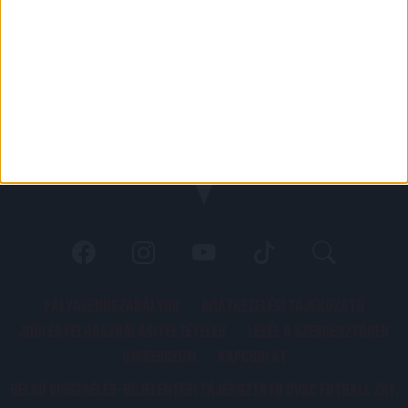
PÁLYARENDSZABÁLYOK
ADATKEZELÉSI TÁJÉKOZATÓ
JOGI ÉS FELHASZNÁLÁSI FELTÉTELEK
LEVÉL A SZERKESZTŐNEK
IMPRESSZUM
KAPCSOLAT
BELSŐ VISSZAÉLÉS-BEJELENTÉSI TÁJÉKOZTATÓ DVSC FUTBALL ZRT.