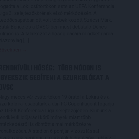
fogadta a Loki csütörtökön este az UEFA Konferencia
Liga 3. selejtezőkörének első mérkőzésén. A
kezdőcsapatban ott volt többek között Szécsi Márk,
Batik Bence és a DVSC-ben most debütáló Dénes
Vilmos is. A találkozót a hőség dacára mindkét gárda
viszonylag […]
Bővebben →
RENDKÍVÜLI HŐSÉG
TÖBB MÓDON IS
:
IGYEKSZIK SEGÍTENI A SZURKOLÓKAT A
DVSC
Nagy meccs vár csütörtökön 19 órától a Lokira és a
szurkolóira, csapatunk a dán FC Copenhagent fogadja
az UEFA Konferencia Liga selejtezőjében. Klubunk a
rendkívüli időjárási körülmények miatt több
intézkedésről is döntött a mai mérkőzésre
vonatkozóan. A stadion 6 pontján vízosztással
igyekszünk segíteni a szurkolók hidratációját, ehhez