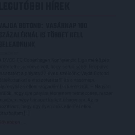
LEGUTÓBBI HÍREK
VAJDA BOTOND
VASÁRNAP 100
:
SZÁZALÉKNÁL IS TÖBBET KELL
BELEADNUNK
2026.08.07.
A DVSC-FC Copenhagen Konferencia Liga mérkőzés
örömteli eseménye volt, hogy sérüléséből felépülve
visszatért a pályára 22 éves szélsőnk, Vajda Botond.
Játékosunkat a visszatérésről és a vasárnapi,
Nyíregyháza elleni rangadóról is kérdeztük. – Nagyon
örülök, hogy újra pályára léphettem tétmeccsen, hiszen
majdnem négy hónapot kellett kihagynom. Az is
pozitívum, hogy egy ilyen erős ellenfél ellen
játszhattam […]
Bővebben →