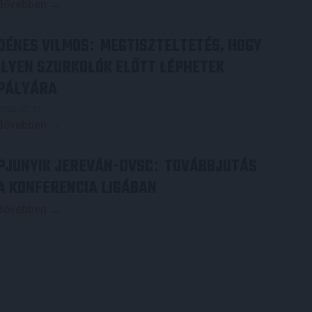
Bővebben →
DÉNES VILMOS
MEGTISZTELTETÉS, HOGY
:
ILYEN SZURKOLÓK ELŐTT LÉPHETEK
PÁLYÁRA
2026.07.31.
Bővebben →
PJUNYIK JEREVÁN-DVSC
TOVÁBBJUTÁS
:
A KONFERENCIA LIGÁBAN
Bővebben →