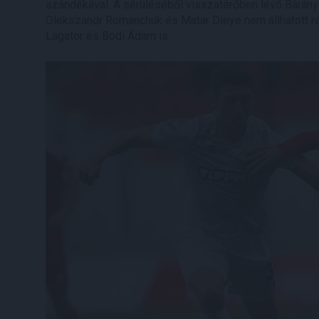
szándékával. A sérüléséből visszatérőben lévő Bárány D
Olekszandr Romanchuk és Matar Dieye nem állhatott r
Lagator és Bódi Ádám is.