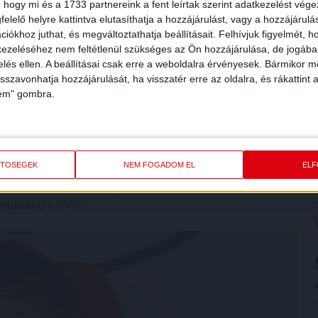
 hogy mi és a 1733 partnereink a fent leírtak szerint adatkezelést vég
elelő helyre kattintva elutasíthatja a hozzájárulást, vagy a hozzájárul
iókhoz juthat, és megváltoztathatja beállításait.
Felhívjuk figyelmét, 
ezeléséhez nem feltétlenül szükséges az Ön hozzájárulása, de jogában 
zelés ellen. A beállításai csak erre a weboldalra érvényesek. Bármikor m
isszavonhatja hozzájárulását, ha visszatér erre az oldalra, és rákattint a
lem" gombra.
képe, Bódi Ádám pedig hatalmas góllal jelentkezett! A 33.
ETŐSÉGEK
NEM FOGADOM EL
EL
 19 méterről, jobbal elképesztően szépen csavart a kapu bal
 Ferenczi János is majdnem betalált, a szünetre tehát
onulhatott a DVSC.