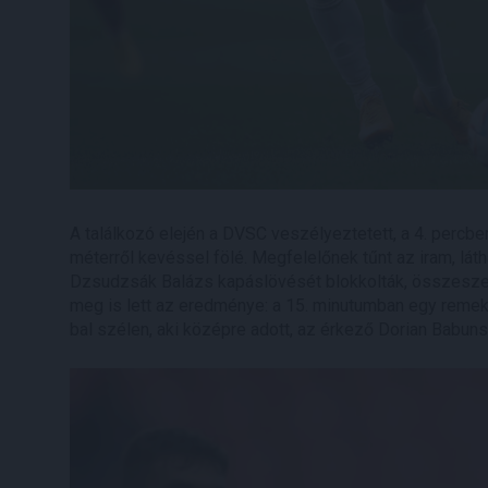
A találkozó elején a DVSC veszélyeztetett, a 4. perc
méterről kevéssel fölé. Megfelelőnek tűnt az iram, láth
Dzsudzsák Balázs kapáslövését blokkolták, összeszedet
meg is lett az eredménye: a 15. minutumban egy remek
bal szélen, aki középre adott, az érkező Dorian Babuns