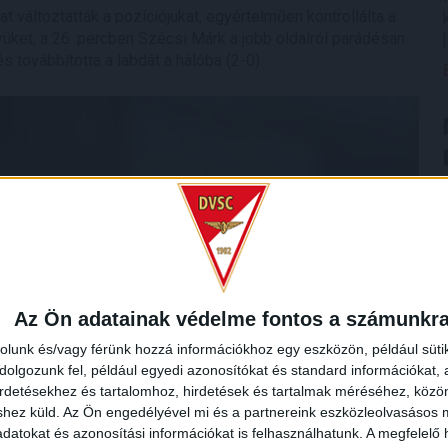
t változtatták a pozíciójukat, egyértelműen kontrollálta a
yüket, a 26. percben Szécsi Márk a jobb oldalról parádésan
 továbbította a labdát a hálóba (2-0).
Az Ön adatainak védelme fontos a számunkr
rolunk és/vagy férünk hozzá információkhoz egy eszközön, például süti
olgozunk fel, például egyedi azonosítókat és standard információkat,
irdetésekhez és tartalomhoz, hirdetések és tartalmak méréséhez, kö
shez küld.
Az Ön engedélyével mi és a partnereink eszközleolvasásos m
datokat és azonosítási információkat is felhasználhatunk. A megfelelő h