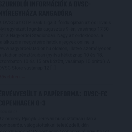
SZURKOLÓI INFORMÁCIÓK A DVSC-
NYÍREGYHÁZA RANGADÓRA
A DVSC az OTP Bank Liga 3. fordulójában az ősi rivális
Nyíregyházát fogadja augusztus 9-én, vasárnap 17.30-
kor a Nagyerdei Stadionban. Nagy az érdeklődés, a
találkozóra megvásárolhatók a jegyek online, a
www.nagyerdeistadion.hu oldalon, illetve személyesen
a stadion pénztáraiban (nyitva hétköznap 10 és 18,
szombaton 10 és 15 óra között, vasárnap 10 órától). A
DVSC Store vasárnap 12 […]
Bővebben →
ÉRVÉNYESÜLT A PAPÍRFORMA
DVSC-FC
:
COPENHAGEN 0-3
2026.08.06.
Az örmény Pjunyik Jereván búcsúztatása után a
bombaerős, válogatottakkal teletűzdelt, dán
rekordbajnok FC Copenhagen (Köbenhavn) együttesét