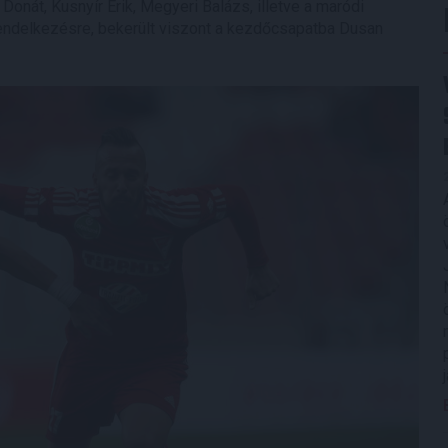
onát, Kusnyír Erik, Megyeri Balázs, illetve a maródi
endelkezésre, bekerült viszont a kezdőcsapatba Dusan