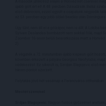
A második játékrész elején a Honvéd két cserével meg
újabb gólt ért el! A 48. percben Dzsudzsák Baláz sza
első debreceni, ezzel együtt a csapatunk negyedik talá
az 53. percben egy jobb oldali beadás után Domingues ta
Úgy tűnt, nem áll el a gólzápor, nem is állt. A Lokiba b
Sylvain Deslandes bombázott nem sokkal fölé, majd Só
Zsombor 16-ason belüli beavatkozása miatt a Honvéd 11
2).
A végjáték a 72. minutumban újabb kispesti gólt hozott
követően érkezett a pályára Georgios Neofytidis, majd 
védekezést. Ez sikerült is, Szrdjan Blagojevic első 
három pontot szerzett.
Folytatás jövő hét vasárnap a Ferencváros otthonában.
Mesterszemmel
Srdjan Blagojevic:
Nagyon fontos győzelmet arattunk, 