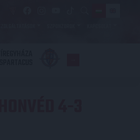
SZOLGÁLTATÁSOK
SZPONZOROK
KAPCSOLAT
YÍREGYHÁZA
FC
SPARTACUS
COPENHAGE
HONVÉD 4-3