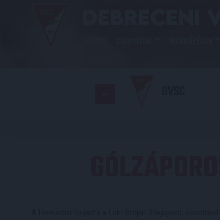
HÍREK
CSAPATOK
MÉRKŐZÉSEK
DVSC
GÓLZÁPORO
A Honvédot fogadta a Loki Srdjan Blagojevic vezetőe