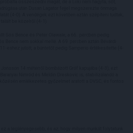
próbálta összeszedni magát, de a Loki nem hagyta, sőt,
badrúgása után Dusan Lagator fejjel megszerezte önmaga
latát (4-0). A vendégek ezt követően aztán szépíteni tudtak,
lált be közelről (4-1).
eállt Sós Bence és Peter Olawale, a 66.. percben pedig
s Bence nem sokkal mellé. A 69. percben aztán Bévárdi
-eshez jutott, a büntetőt pedig Samperio értékesítette (4-
, Jonsson 14 méterről bombázott Gróf kapujába (4-3), ezt
Baranyai Nimród és Meldin Dreskovic is, stabilizálandó a
mérkőzésén emlékezetes győzelmet aratott a DVSC, és fontos
ez a leglényegesebb, és az, hogy milyen munkát folytatunk