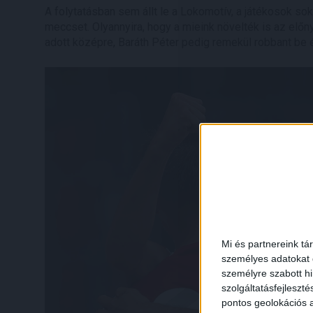
A folytatásban sem állt le a Lokomotív, a játékosok soka
meccset. Olyannyira, hogy a mieink növelték is az előn
adott középre, Baráth Péter pedig remekül robbant be és
Mi és partnereink tá
személyes adatokat d
személyre szabott h
szolgáltatásfejleszté
pontos geolokációs a