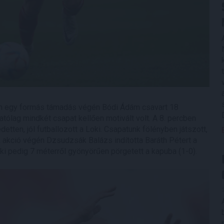
ben egy formás támadás végén Bódi Ádám csavart 18
atólag mindkét csapat kellően motivált volt. A 8. percben
ten, jól futballozott a Loki. Csapatunk fölényben játszott,
 akció végén Dzsudzsák Balázs indította Baráth Pétert a
ki pedig 7 méterről gyönyörűen pörgetett a kapuba (1-0).