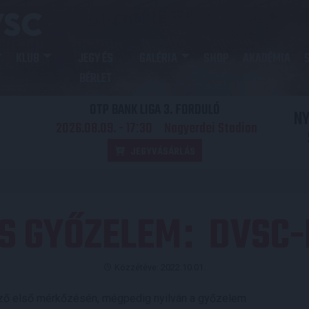
KLUB
JEGY ÉS
GALÉRIA
SHOP
AKADÉMIA
BÉRLET
OTP BANK LIGA 3. FORDULÓ
N
2026.08.09. - 17
30
Nagyerdei Stadion
:
JEGYVÁSÁRLÁS
S GYŐZELEM
DVSC-
:
Közzétéve: 2022.10.01.
dző első mérkőzésén, mégpedig nyilván a győzelem