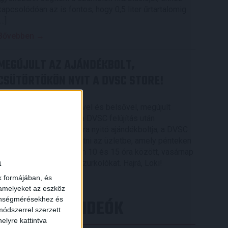
kapcsolódóan az is fontos, hogy 0,5 liter űrtartalomig
[…]
Bővebben →
MEGÚJULT AZ AJÁNDÉKBOLT,
CSÜTÖRTÖKÖN NYIT A DVSC STORE!
2026.08.05.
Ízléses, korszerű külsővel és belsővel, megújult
kínálattal vár mindenkit a DVSC felújítás után
csütörtökön 16 órakor újra nyitó ajándékboltja, a DVSC
×
Store. Érdemes ellátogatni az üzletbe, amely pénteken
10 és 18 óra, szombaton 10 és 15 óra között, vasárnap
a
pedig 12 órától várja a szurkolókat. Hajrá, Loki!
k formájában, és
Bővebben →
 amelyeket az eszköz
zönségmérésekhez és
LEGÚJABB VIDEÓK
ódszerrel szerzett
elyre kattintva