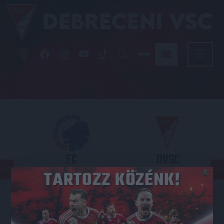
FC
DVSC
×
COPENHAGEN
KONFERENCIA LIGA 3. SELEJTEZŐFORDULÓ
2026.08.12. - 18
00
Parken Stadium
: