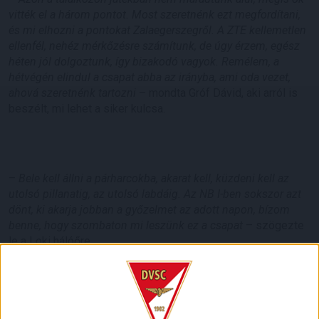
vitték el a három pontot. Most szeretnénk ezt megfordítani,
és mi elhozni a pontokat Zalaegerszegről. A ZTE kellemetlen
ellenfél, nehéz mérkőzésre számítunk, de úgy érzem, egész
héten jól dolgoztunk, így bizakodó vagyok. Remélem, a
hétvégén elindul a csapat abba az irányba, ami oda vezet,
ahová szeretnénk tartozni
– mondta Gróf Dávid, aki arról is
beszélt, mi lehet a siker kulcsa.
–
Bele kell állni a párharcokba, akarat kell, küzdeni kell az
utolsó pillanatig, az utolsó labdáig. Az NB I-ben sokszor azt
dönt, ki akarja jobban a győzelmet az adott napon, bízom
benne, hogy szombaton mi leszünk ez a csapat
– szögezte
le a Loki hálóőre.
LEGUTÓBBI HÍREK