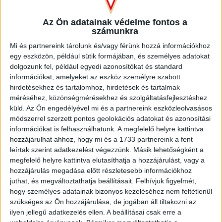
INFORMÁCIÓK A KOPPENHÁGÁBA UTAZÓ
SZURKOLÓKNAK
Az Ön adatainak védelme fontos a
számunkra
2026.08.10.
Mi és partnereink tárolunk és/vagy férünk hozzá információkhoz
A DVSC szerdán 18 órától Koppenhágában, az FC
egy eszközön, például sütik formájában, és személyes adatokat
Copenhagen (Köbenhavn) ellen lép pályára az UEFA
dolgozunk fel, például egyedi azonosítókat és standard
Konferencia Liga harmadik selejtezőkörének második
információkat, amelyeket az eszköz személyre szabott
mérkőzésén. Az itthoni vereség dacára hűséges szurkolóink
hirdetésekhez és tartalomhoz, hirdetések és tartalmak
Dániába is elkísérik a csapatot, nekik szeretnénk néhány
méréséhez, közönségmérésekhez és szolgáltatásfejlesztéshez
információval segíteni. A találkozóra szóló belépők
küld.
Az Ön engedélyével mi és a partnereink eszközleolvasásos
érdemes beszerezni online, belépők a következő linken
módszerrel szerzett pontos geolokációs adatokat és azonosítási
elérhetők: https://billet.fck.dk/Stadium?
információkat is felhasználhatunk. A megfelelő helyre kattintva
eventId=8549&reservationId=145110&secretLinkKey=dd10
hozzájárulhat ahhoz, hogy mi és a 1733 partnereink a fent
Itt összesen 1000 darab vendégjegyet […]
leírtak szerint adatkezelést végezzünk. Másik lehetőségként a
Bővebben →
megfelelő helyre kattintva elutasíthatja a hozzájárulást, vagy a
hozzájárulás megadása előtt részletesebb információkhoz
juthat, és megváltoztathatja beállításait.
Felhívjuk figyelmét,
GYŐZELEM A RANGADÓN
DVSC-
:
hogy személyes adatainak bizonyos kezeléséhez nem feltétlenül
NYÍREGYHÁZA 1-0
szükséges az Ön hozzájárulása, de jogában áll tiltakozni az
ilyen jellegű adatkezelés ellen. A beállításai csak erre a
2026.08.09.