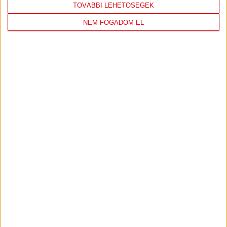
FC
DVSC
TOVÁBBI LEHETŐSÉGEK
COPENHAGEN
NEM FOGADOM EL
KONFERENCIA LIGA 3. SELEJTEZŐFORDULÓ
2026.08.12. - 18
00
Parken Stadium
:
JEGYVÁSÁRLÁS
TOVÁBBI MÉRKŐZÉSEK
SHOP