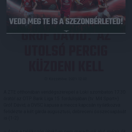
GRÓF DÁVID
AZ
:
UTOLSÓ PERCIG
KÜZDENI KELL
Közzétéve: 2021.12.02.
A ZTE otthonában vendégszerepel a Loki szombaton 17.30
órától az OTP Bank Liga 15. fordulójában (tv: M4 Sport+).
Gróf Dávid, a DVSC kapusa a meccs kapcsán nyilatkozva
felidézte a két gárda augusztusi, debreceni összecsapását
is (1-2).
–
Azon a találkozón játékban nem maradtunk alul, mégis ők