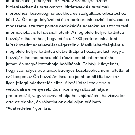
információkat, amelyeket az eszköz személyre szabott
Debreceni Vasutas Sport Club (@dvscofficial_) által megosztott b
hirdetésekhez és tartalomhoz, hirdetések és tartalmak
méréséhez, közönségmérésekhez és szolgáltatásfejlesztéshez
küld.
Az Ön engedélyével mi és a partnereink eszközleolvasásos
LEGUTÓBBI HÍREK
módszerrel szerzett pontos geolokációs adatokat és azonosítási
információkat is felhasználhatunk. A megfelelő helyre kattintva
hozzájárulhat ahhoz, hogy mi és a 1733 partnereink a fent
KIKAPOTT A KIS LOKI
leírtak szerint adatkezelést végezzünk. Másik lehetőségként a
megfelelő helyre kattintva elutasíthatja a hozzájárulást, vagy a
2026.08.08.
hozzájárulás megadása előtt részletesebb információkhoz
A DVSC II. szombaton Pallagon a Füzesabony gárdáját
juthat, és megváltoztathatja beállításait.
Felhívjuk figyelmét,
fogadta az NB III. Észak-keleti csoport 3. fordulójában, s
hogy személyes adatainak bizonyos kezeléséhez nem feltétlenül
ezúttal nem tudott pontot szerezni. NB III. Észak-keleti
szükséges az Ön hozzájárulása, de jogában áll tiltakozni az
csoport, 3. forduló. DVSC II.-Füzesabony 1-2 (1-1). Pallag,
ilyen jellegű adatkezelés ellen. A beállításai csak erre a
200 néző, vezette: Oswald D. DVSC II.: Tuska – Myrtaj (Kiss
weboldalra érvényesek. Bármikor megváltoztathatja a
M., 46.), Farkas T., Macsó (Lovas, 75.), Vincze T., Hermann
preferenciáit, vagy visszavonhatja hozzájárulását, ha visszatér
(Gyenti, […]
erre az oldalra, és rákattint az oldal alján található
"Adatvédelem" gombra.
Bővebben →
70 ÉVES LETT KEREKES GYÖRGY, A VALAHA