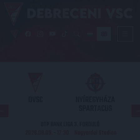
DVSC
NYÍREGYHÁZA
SPARTACUS
OTP BANK LIGA 3. FORDULÓ
2026.08.09. - 17
30
Nagyerdei Stadion
: