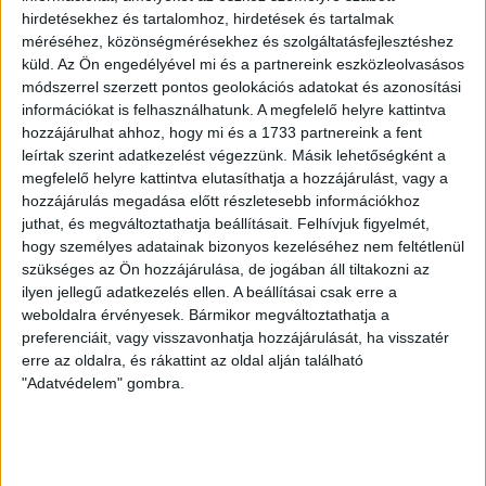
hirdetésekhez és tartalomhoz, hirdetések és tartalmak
méréséhez, közönségmérésekhez és szolgáltatásfejlesztéshez
LEGUTÓBBI HÍREK
küld.
Az Ön engedélyével mi és a partnereink eszközleolvasásos
módszerrel szerzett pontos geolokációs adatokat és azonosítási
információkat is felhasználhatunk. A megfelelő helyre kattintva
ÉRVÉNYESÜLT A PAPÍRFORMA
DVSC-FC
:
hozzájárulhat ahhoz, hogy mi és a 1733 partnereink a fent
leírtak szerint adatkezelést végezzünk. Másik lehetőségként a
COPENHAGEN 0-3
megfelelő helyre kattintva elutasíthatja a hozzájárulást, vagy a
hozzájárulás megadása előtt részletesebb információkhoz
2026.08.06.
juthat, és megváltoztathatja beállításait.
Felhívjuk figyelmét,
Az örmény Pjunyik Jereván búcsúztatása után a bombaerős,
hogy személyes adatainak bizonyos kezeléséhez nem feltétlenül
válogatottakkal teletűzdelt, dán rekordbajnok FC
szükséges az Ön hozzájárulása, de jogában áll tiltakozni az
Copenhagen (Köbenhavn) együttesét fogadta a Loki
ilyen jellegű adatkezelés ellen. A beállításai csak erre a
csütörtökön este az UEFA Konferencia Liga 3.
weboldalra érvényesek. Bármikor megváltoztathatja a
selejtezőkörének első mérkőzésén. A kezdőcsapatban ott
preferenciáit, vagy visszavonhatja hozzájárulását, ha visszatér
volt többek között Szécsi Márk, Batik Bence és a DVSC-ben
erre az oldalra, és rákattint az oldal alján található
most debütáló Dénes Vilmos is. A találkozót a hőség dacára
"Adatvédelem" gombra.
mindkét gárda viszonylag […]
Bővebben →