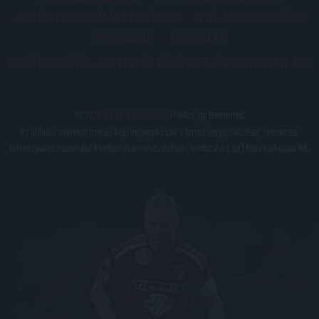
JOGI ÉS FELHASZNÁLÁSI FELTÉTELEK
LEVÉL A SZERKESZTŐNEK
IMPRESSZUM
KAPCSOLAT
BELSŐ VISSZAÉLÉS-BEJELENTÉSI TÁJÉKOZTATÓ DVSC FUTBALL ZRT.
© 2026
DVSC Futball Zrt.
Minden jog fenntartva.
Az oldalon található írott és képi anyagok csak a forrás megjelölésével, internetes
felhasználás esetén élő hivatkozás elhelyezésével (forrás: dvsc.hu) használhatóak fel.