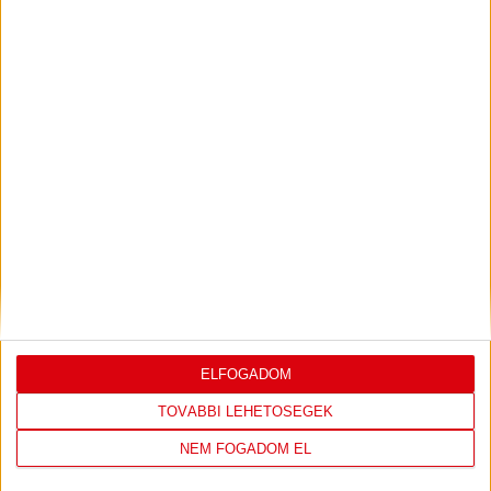
PJUNYIK JEREVÁN-DVSC
TOVÁBBJUTÁS A
:
KONFERENCIA LIGÁBAN
Bővebben →
LEGUTÓBBI EREDMÉNY
ELFOGADOM
TOVÁBBI LEHETŐSÉGEK
DVSC
FC
NEM FOGADOM EL
COPENHAGEN