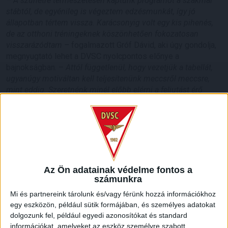
–
A szünetre természetesen kaptunk programot a szakmai
stábtól, de egyénileg is végeztem edzésmunkát, így jó
állapotban tértem vissza. Karácsonyig volt egy kis pihenés,
de az otthoni tréningeknek köszönhetően fokozatosan
visszarázódtam –
fogalmazott Gróf Dávid, aki úgy gondolja,
megnyugtató lehet a DVSC nyolcpontos előnye a
bajnokságban. –
Attól függetlenül, hogy vezetjük a tabellát,
ugyanúgy motiváltan kell teljesítenünk meccsről meccsre,
mint eddig. Szeretnénk minél előbb elérni a feljutást érő
helyet és megszerezni a bajnoki címet, hisz nyártól már az
NB I-ben kell futballoznunk. Azt gondolom, a csapatban
mindenki van olyan motivált és intelligens, hogy elérjük ezt a
célt. Nyilván vannak komoly együttesek a másodosztályban,
továbbra is számítok rá, hogy a gárdák maximálisan
felszívják majd magukat ellenünk. Ugyanakkor mi vagyunk a
DVSC, azért vagyunk a klub játékosai, hogy ezt leküzdjük és
Az Ön adatainak védelme fontos a
számunkra
bajnoki címet ünnepeljünk a szezon végén
– zárta szavait a
Loki 99-es számú futballistája.
Mi és partnereink tárolunk és/vagy férünk hozzá információkhoz
egy eszközön, például sütik formájában, és személyes adatokat
dolgozunk fel, például egyedi azonosítókat és standard
információkat, amelyeket az eszköz személyre szabott