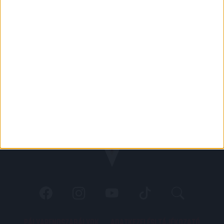
PÁLYARENDSZABÁLYOK
ADATKEZELÉSI TÁJÉKOZATÓ