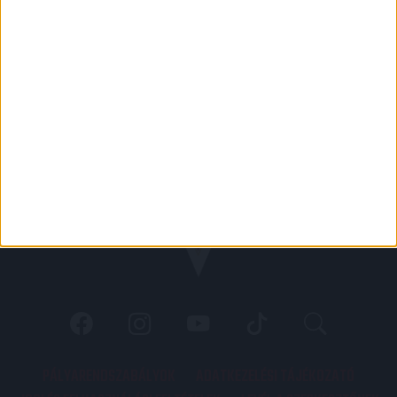
PÁLYARENDSZABÁLYOK
ADATKEZELÉSI TÁJÉKOZATÓ