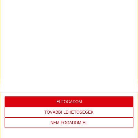
JEREVÁN-DVSC 0-0, GERT REMMEL
ÉRTÉKELÉSE
Bővebben →
LEGUTÓBBI EREDMÉNY
ELFOGADOM
TOVÁBBI LEHETŐSÉGEK
DVSC
FC
NEM FOGADOM EL
COPENHAGEN