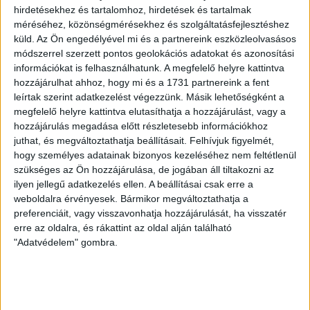
hirdetésekhez és tartalomhoz, hirdetések és tartalmak
méréséhez, közönségmérésekhez és szolgáltatásfejlesztéshez
küld.
Az Ön engedélyével mi és a partnereink eszközleolvasásos
módszerrel szerzett pontos geolokációs adatokat és azonosítási
információkat is felhasználhatunk. A megfelelő helyre kattintva
LEGUTÓBBI HÍREK
hozzájárulhat ahhoz, hogy mi és a 1731 partnereink a fent
leírtak szerint adatkezelést végezzünk. Másik lehetőségként a
megfelelő helyre kattintva elutasíthatja a hozzájárulást, vagy a
hozzájárulás megadása előtt részletesebb információkhoz
RENDKÍVÜLI HŐSÉG
TÖBB MÓDON IS
:
juthat, és megváltoztathatja beállításait.
Felhívjuk figyelmét,
IGYEKSZIK SEGÍTENI A SZURKOLÓKAT A DVSC
hogy személyes adatainak bizonyos kezeléséhez nem feltétlenül
szükséges az Ön hozzájárulása, de jogában áll tiltakozni az
2026.08.06.
ilyen jellegű adatkezelés ellen. A beállításai csak erre a
Nagy meccs vár csütörtökön 19 órától a Lokira és a
weboldalra érvényesek. Bármikor megváltoztathatja a
szurkolóira, csapatunk a dán FC Copenhagent fogadja az
preferenciáit, vagy visszavonhatja hozzájárulását, ha visszatér
UEFA Konferencia Liga selejtezőjében. Klubunk a rendkívüli
erre az oldalra, és rákattint az oldal alján található
időjárási körülmények miatt több intézkedésről is döntött a
"Adatvédelem" gombra.
mai mérkőzésre vonatkozóan. A stadion 6 pontján
vízosztással igyekszünk segíteni a szurkolók hidratációját,
ehhez kapcsolódóan az is fontos, hogy 0,5 liter űrtartalomig
[…]