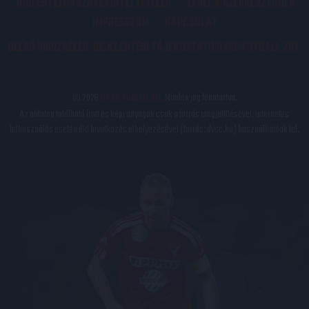
JOGI ÉS FELHASZNÁLÁSI FELTÉTELEK
LEVÉL A SZERKESZTŐNEK
IMPRESSZUM
KAPCSOLAT
BELSŐ VISSZAÉLÉS-BEJELENTÉSI TÁJÉKOZTATÓ DVSC FUTBALL ZRT.
© 2026
DVSC Futball Zrt.
Minden jog fenntartva.
Az oldalon található írott és képi anyagok csak a forrás megjelölésével, internetes
felhasználás esetén élő hivatkozás elhelyezésével (forrás: dvsc.hu) használhatóak fel.