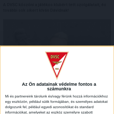
A DVSC köszöni a játékos klubért tett szolgálatait, és
további sok sikert kíván Dávidnak!
Az Ön adatainak védelme fontos a
számunkra
Mi és partnereink tárolunk és/vagy férünk hozzá információkhoz
egy eszközön, például sütik formájában, és személyes adatokat
dolgozunk fel, például egyedi azonosítókat és standard
információkat, amelyeket az eszköz személyre szabott