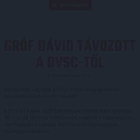
JEGYVÁSÁRLÁS
GRÓF DÁVID TÁVOZOTT
A DVSC-TŐL
Közzétéve: 2023.01.31.
Hivatalossá vált, hogy a DVSC közös megegyezéssel
szerződést bontott Gróf Dáviddal.
A 33 éves kapus 2020-ban érkezett Debrecenbe, azóta 23
NB I-es, 23 NB II-es mérkőzésen, valamint 6 kupameccsen
lépett pályára a Lokiban. Gróf Dávid Görögországban
folytatja pályafutását.