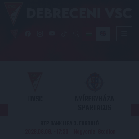
DVSC
NYÍREGYHÁZA
SPARTACUS
OTP BANK LIGA 3. FORDULÓ
2026.08.09. - 17
30
Nagyerdei Stadion
: