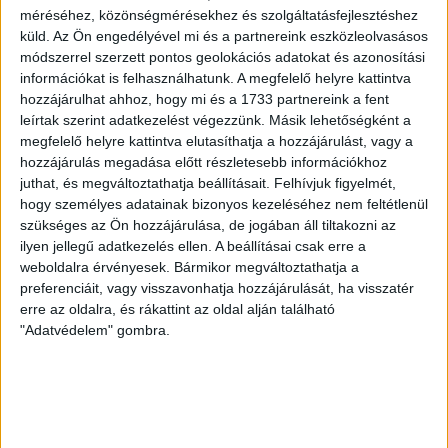
méréséhez, közönségmérésekhez és szolgáltatásfejlesztéshez
2026.08.07.
küld.
Az Ön engedélyével mi és a partnereink eszközleolvasásos
A DVSC-FC Copenhagen Konferencia Liga mérkőzés
módszerrel szerzett pontos geolokációs adatokat és azonosítási
örömteli eseménye volt, hogy sérüléséből felépülve
információkat is felhasználhatunk. A megfelelő helyre kattintva
visszatért a pályára 22 éves szélsőnk, Vajda Botond.
hozzájárulhat ahhoz, hogy mi és a 1733 partnereink a fent
Játékosunkat a visszatérésről és a vasárnapi, Nyíregyháza
leírtak szerint adatkezelést végezzünk. Másik lehetőségként a
elleni rangadóról is kérdeztük. – Nagyon örülök, hogy újra
megfelelő helyre kattintva elutasíthatja a hozzájárulást, vagy a
pályára léphettem tétmeccsen, hiszen majdnem négy
hozzájárulás megadása előtt részletesebb információkhoz
hónapot kellett kihagynom. Az is pozitívum, hogy egy ilyen
juthat, és megváltoztathatja beállításait.
Felhívjuk figyelmét,
erős ellenfél ellen játszhattam […]
hogy személyes adatainak bizonyos kezeléséhez nem feltétlenül
Bővebben →
szükséges az Ön hozzájárulása, de jogában áll tiltakozni az
ilyen jellegű adatkezelés ellen. A beállításai csak erre a
weboldalra érvényesek. Bármikor megváltoztathatja a
SZURKOLÓI INFORMÁCIÓK A DVSC-
preferenciáit, vagy visszavonhatja hozzájárulását, ha visszatér
NYÍREGYHÁZA RANGADÓRA
erre az oldalra, és rákattint az oldal alján található
"Adatvédelem" gombra.
A DVSC az OTP Bank Liga 3. fordulójában az ősi rivális
Nyíregyházát fogadja augusztus 9-én, vasárnap 17.30-kor a
Nagyerdei Stadionban. Nagy az érdeklődés, a találkozóra
megvásárolhatók a jegyek online, a
www.nagyerdeistadion.hu oldalon, illetve személyesen a