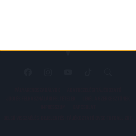
PÁLYARENDSZABÁLYOK
ADATKEZELÉSI TÁJÉKOZATÓ
JOGI ÉS FELHASZNÁLÁSI FELTÉTELEK
LEVÉL A SZERKESZTŐNEK
IMPRESSZUM
KAPCSOLAT
BELSŐ VISSZAÉLÉS-BEJELENTÉSI TÁJÉKOZTATÓ DVSC FUTBALL ZRT.