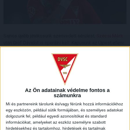
Sajnos újabb játékosunk szenvedett sérülést,
Szécsi Márk
után Gróf Dávidot is operálni kell. Kapusunk az Újpest elleni
bajnokin egy ütközés következtében szenvedett
térdsérülést, majd az egyik múltheti edzésen fokozódtak a
fájdalmai.
A vizsgálatokból kiderült, hogy Gróf Dávidot a meniscusával
kell műteni, a beavatkozás pedig várhatóan a héten lesz.
Az Ön adatainak védelme fontos a
LEGUTÓBBI HÍREK
számunkra
Mi és partnereink tárolunk és/vagy férünk hozzá információkhoz
egy eszközön, például sütik formájában, és személyes adatokat
VAJDA BOTOND
VASÁRNAP 100
:
dolgozunk fel, például egyedi azonosítókat és standard
információkat, amelyeket az eszköz személyre szabott
SZÁZALÉKNÁL IS TÖBBET KELL BELEADNUNK
hirdetésekhez és tartalomhoz, hirdetések és tartalmak