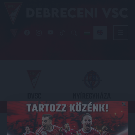
DVSC
NYÍREGYHÁZA
×
SPARTACUS
OTP BANK LIGA 3. FORDULÓ
2026.08.09. - 17
30
Nagyerdei Stadion
: