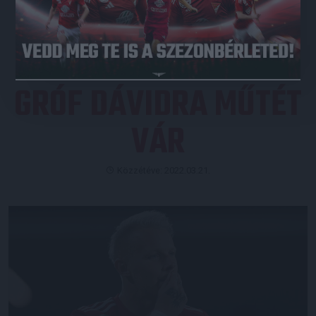
JEGYVÁSÁRLÁS
GRÓF DÁVIDRA MŰTÉT
VÁR
Közzétéve: 2022.03.21.