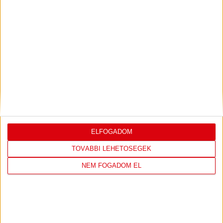
LEGUTÓBBI EREDMÉNY
DVSC
FC
ELFOGADOM
COPENHAGEN
TOVÁBBI LEHETŐSÉGEK
19
:
00
NEM FOGADOM EL
2026-08-
KONFERENCIA LIGA 3.
MECCS
06 19:00
SELEJTEZŐFDORDULÓ
RÉSZLETEI