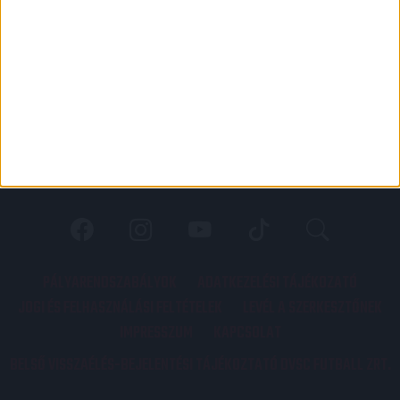
PÁLYARENDSZABÁLYOK
ADATKEZELÉSI TÁJÉKOZATÓ
JOGI ÉS FELHASZNÁLÁSI FELTÉTELEK
LEVÉL A SZERKESZTŐNEK
IMPRESSZUM
KAPCSOLAT
BELSŐ VISSZAÉLÉS-BEJELENTÉSI TÁJÉKOZTATÓ DVSC FUTBALL ZRT.