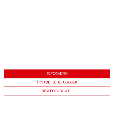
LEGUTÓBBI EREDMÉNY
DVSC
FC
ELFOGADOM
COPENHAGEN
TOVÁBBI LEHETŐSÉGEK
19
:
00
NEM FOGADOM EL
2026-08-
KONFERENCIA LIGA 3.
MECCS