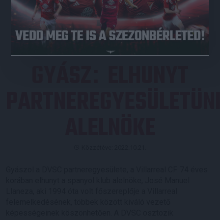
JEGYVÁSÁRLÁS
GYÁSZ
ELHUNYT
:
PARTNEREGYESÜLETÜN
ALELNÖKE
Közzétéve: 2022.10.21.
Gyászol a DVSC partneregyesülete, a Villarreal CF. 74 éves
korában elhunyt a spanyol klub alelnöke, José Manuel
Llaneza, aki 1994 óta volt főszereplője a Villarreal
felemelkedésének, többek között kiváló vezető
képességeinek köszönhetően. A DVSC osztozik