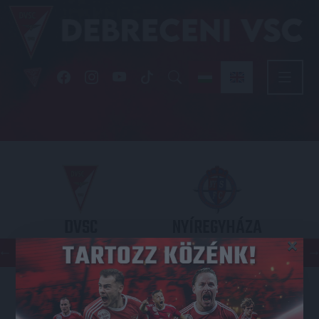
DVSC
NYÍREGYHÁZA
×
SPARTACUS
OTP BANK LIGA 3. FORDULÓ
2026.08.09. - 17
30
Nagyerdei Stadion
: