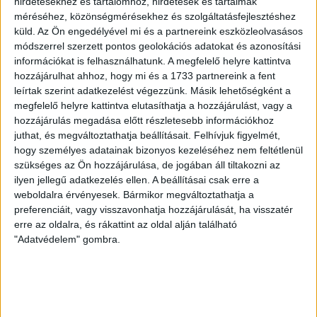
SZÁZALÉKNÁL IS TÖBBET KELL BELEADNUNK
hirdetésekhez és tartalomhoz, hirdetések és tartalmak
méréséhez, közönségmérésekhez és szolgáltatásfejlesztéshez
2026.08.07.
küld.
Az Ön engedélyével mi és a partnereink eszközleolvasásos
A DVSC-FC Copenhagen Konferencia Liga mérkőzés
módszerrel szerzett pontos geolokációs adatokat és azonosítási
örömteli eseménye volt, hogy sérüléséből felépülve
információkat is felhasználhatunk. A megfelelő helyre kattintva
visszatért a pályára 22 éves szélsőnk, Vajda Botond.
hozzájárulhat ahhoz, hogy mi és a 1733 partnereink a fent
Játékosunkat a visszatérésről és a vasárnapi, Nyíregyháza
leírtak szerint adatkezelést végezzünk. Másik lehetőségként a
elleni rangadóról is kérdeztük. – Nagyon örülök, hogy újra
megfelelő helyre kattintva elutasíthatja a hozzájárulást, vagy a
pályára léphettem tétmeccsen, hiszen majdnem négy
hozzájárulás megadása előtt részletesebb információkhoz
hónapot kellett kihagynom. Az is pozitívum, hogy egy ilyen
juthat, és megváltoztathatja beállításait.
Felhívjuk figyelmét,
erős ellenfél ellen játszhattam […]
hogy személyes adatainak bizonyos kezeléséhez nem feltétlenül
szükséges az Ön hozzájárulása, de jogában áll tiltakozni az
Bővebben →
ilyen jellegű adatkezelés ellen. A beállításai csak erre a
weboldalra érvényesek. Bármikor megváltoztathatja a
SZURKOLÓI INFORMÁCIÓK A DVSC-
preferenciáit, vagy visszavonhatja hozzájárulását, ha visszatér
erre az oldalra, és rákattint az oldal alján található
NYÍREGYHÁZA RANGADÓRA
"Adatvédelem" gombra.
A DVSC az OTP Bank Liga 3. fordulójában az ősi rivális
Nyíregyházát fogadja augusztus 9-én, vasárnap 17.30-kor a
Nagyerdei Stadionban. Nagy az érdeklődés, a találkozóra
megvásárolhatók a jegyek online, a