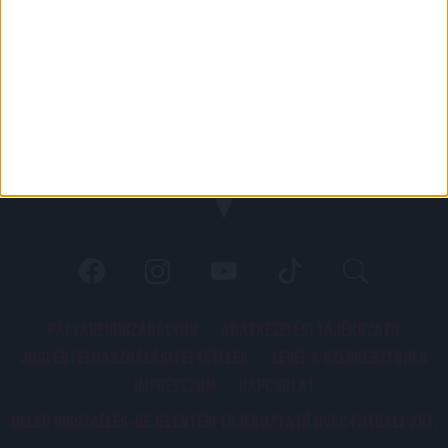
PÁLYARENDSZABÁLYOK
ADATKEZELÉSI TÁJÉKOZATÓ
JOGI ÉS FELHASZNÁLÁSI FELTÉTELEK
LEVÉL A SZERKESZTŐNEK
IMPRESSZUM
KAPCSOLAT
BELSŐ VISSZAÉLÉS-BEJELENTÉSI TÁJÉKOZTATÓ DVSC FUTBALL ZRT.