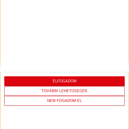
LEGUTÓBBI EREDMÉNY
DVSC
FC
ELFOGADOM
COPENHAGEN
TOVÁBBI LEHETŐSÉGEK
NEM FOGADOM EL
0
-
3
2026-08-
KONFERENCIA LIGA 3.
MECCS