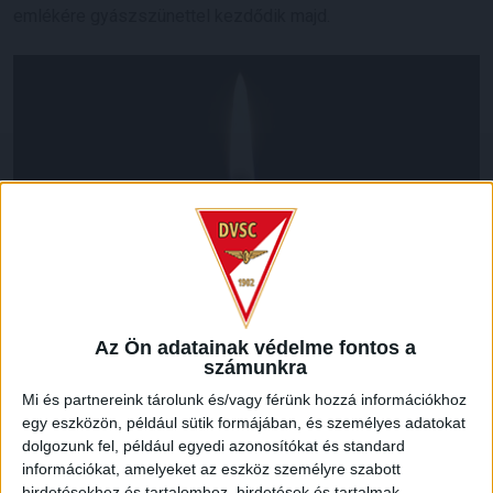
emlékére gyászszünettel kezdődik majd.
Az Ön adatainak védelme fontos a
számunkra
Mi és partnereink tárolunk és/vagy férünk hozzá információkhoz
LEGUTÓBBI HÍREK
egy eszközön, például sütik formájában, és személyes adatokat
dolgozunk fel, például egyedi azonosítókat és standard
információkat, amelyeket az eszköz személyre szabott
KIKAPOTT A KIS LOKI
hirdetésekhez és tartalomhoz, hirdetések és tartalmak