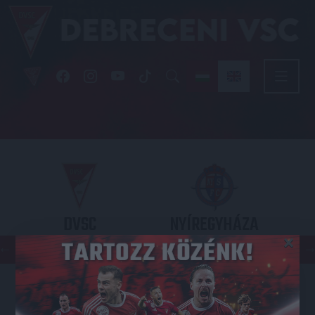
DVSC
NYÍREGYHÁZA
×
SPARTACUS
OTP BANK LIGA 3. FORDULÓ
2026.08.09. - 17
30
Nagyerdei Stadion
: