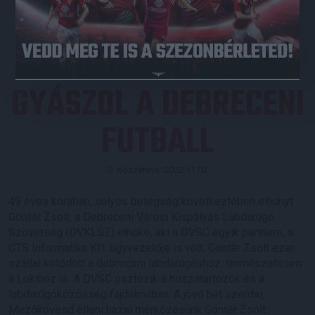
JEGYVÁSÁRLÁS
GYÁSZOL A DEBRECENI
FUTBALL
Közzétéve: 2022.11.02.
49 éves korában, súlyos betegség következtében elhunyt
Göntér Zsolt, a Debreceni Városi Kispályás Labdarúgó
Szövetség (DVKLSZ) elnöke, aki a DVSC egyik partnere, a
CTS Informatika Kft. ügyvezetője is volt. Göntér Zsolt ezer
szállal kötődött a debreceni labdarúgáshoz, természetesen
a Lokihoz is. A DVSC osztozik a hozzátartozók és a
labdarúgóközösség fájdalmában. A jövő hét szerdai,
Mezőkövesd elleni hazai mérkőzésünk Göntér Zsolt