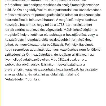
méréséhez, közönségmérésekhez és szolgáltatásfejlesztéshez
2026.08.08.
küld.
Az Ön engedélyével mi és a partnereink eszközleolvasásos
A DVSC II. szombaton Pallagon a Füzesabony gárdáját
módszerrel szerzett pontos geolokációs adatokat és azonosítási
fogadta az NB III. Észak-keleti csoport 3. fordulójában, s
információkat is felhasználhatunk. A megfelelő helyre kattintva
ezúttal nem tudott pontot szerezni. NB III. Észak-keleti
hozzájárulhat ahhoz, hogy mi és a 1733 partnereink a fent
csoport, 3. forduló. DVSC II.-Füzesabony 1-2 (1-1). Pallag,
leírtak szerint adatkezelést végezzünk. Másik lehetőségként a
200 néző, vezette: Oswald D. DVSC II.: Tuska – Myrtaj (Kiss
megfelelő helyre kattintva elutasíthatja a hozzájárulást, vagy a
M., 46.), Farkas T., Macsó (Lovas, 75.), Vincze T., Hermann
hozzájárulás megadása előtt részletesebb információkhoz
(Gyenti, […]
juthat, és megváltoztathatja beállításait.
Felhívjuk figyelmét,
hogy személyes adatainak bizonyos kezeléséhez nem feltétlenül
Bővebben →
szükséges az Ön hozzájárulása, de jogában áll tiltakozni az
ilyen jellegű adatkezelés ellen. A beállításai csak erre a
70 ÉVES LETT KEREKES GYÖRGY, A VALAHA
weboldalra érvényesek. Bármikor megváltoztathatja a
VOLT EGYIK LEGJOBB DEBRECENI CSATÁR
preferenciáit, vagy visszavonhatja hozzájárulását, ha visszatér
erre az oldalra, és rákattint az oldal alján található
Ma ünnepli 70. születésnapját Kerekes György. A debreceni
"Adatvédelem" gombra.
születésű támadó a debreceni Titászban, majd a DMTE-ben
kezdte, később játszott Pécsen, az Újpestben, az FTC-ben
és a Videotonban is, ám pályafutása csúcspontját
egyértelműen a Lokiban töltött évek jelentették. A népszerű
Gurigának hihetetlen érzéke volt a játékhoz és a