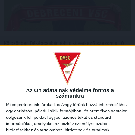
Kölcsönben Békéscsabán tölti a következő szezont a 18
éves Gyenti Kristóf. A hátvéd az elmúlt idényben 17
mérkőzést játszott az NB III-as DVSC II-ben, most az NB II-
ben bizonyíthat és fejlődhet tovább.
LEGUTÓBBI HÍREK
Az Ön adatainak védelme fontos a
számunkra
GYŐZELEM A RANGADÓN
DVSC-
:
Mi és partnereink tárolunk és/vagy férünk hozzá információkhoz
NYÍREGYHÁZA 1-0
egy eszközön, például sütik formájában, és személyes adatokat
dolgozunk fel, például egyedi azonosítókat és standard
2026.08.09.
információkat, amelyeket az eszköz személyre szabott
Hamisítatlan rangadóhangulatban lépett pályára a DVSC az
hirdetésekhez és tartalomhoz, hirdetések és tartalmak
OTP Bank Liga 3. fordulójában, hiszen vasárnap délután az