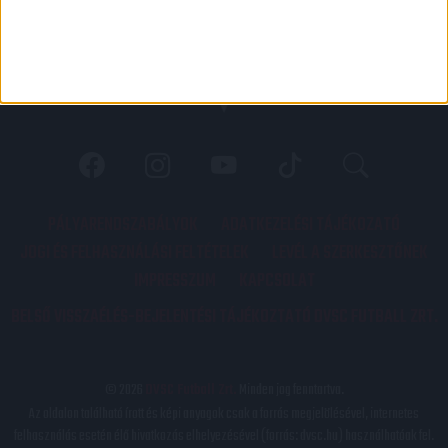
PÁLYARENDSZABÁLYOK
ADATKEZELÉSI TÁJÉKOZATÓ
JOGI ÉS FELHASZNÁLÁSI FELTÉTELEK
LEVÉL A SZERKESZTŐNEK
IMPRESSZUM
KAPCSOLAT
BELSŐ VISSZAÉLÉS-BEJELENTÉSI TÁJÉKOZTATÓ DVSC FUTBALL ZRT.
© 2026
DVSC Futball Zrt.
Minden jog fenntartva.
Az oldalon található írott és képi anyagok csak a forrás megjelölésével, internetes
felhasználás esetén élő hivatkozás elhelyezésével (forrás: dvsc.hu) használhatóak fel.