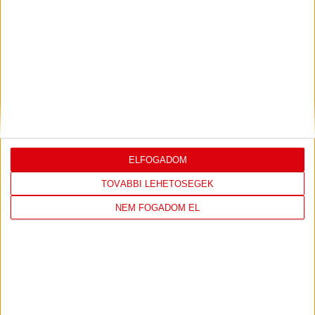
LEGUTÓBBI EREDMÉNY
DVSC
NYÍREGYHÁZA
SPARTACUS
ELFOGADOM
1
-
0
TOVÁBBI LEHETŐSÉGEK
NEM FOGADOM EL
2026-08-09
OTP BANK LIGA 3.
MECCS
17:30
FORDULÓ
RÉSZLETEI