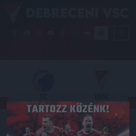
FC
DVSC
×
COPENHAGEN
KONFERENCIA LIGA 3. SELEJTEZŐFORDULÓ
2026.08.12. - 18
00
Parken Stadium
: