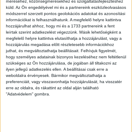
méréséhez, közönségmérésekhez és szolgáltatásfejlesztéshez
ősi rivális Nyíregyházát fogadta. A kezdőcsapatban helyet
küld.
Az Ön engedélyével mi és a partnereink eszközleolvasásos
kapott az ifjú, saját nevelésű Sain Balázs is, a
módszerrel szerzett pontos geolokációs adatokat és azonosítási
támadószekcióban Szendrei Ákost Dzsudzsák Balázs,
információkat is felhasználhatunk. A megfelelő helyre kattintva
illetve a két szélről Dénes Vilmos és Cibla Flórián
hozzájárulhat ahhoz, hogy mi és a 1733 partnereink a fent
támogatta. A mérkőzés jó iramban kezdődött, mindkét gárda
leírtak szerint adatkezelést végezzünk. Másik lehetőségként a
jelentkezett […]
megfelelő helyre kattintva elutasíthatja a hozzájárulást, vagy a
Bővebben →
hozzájárulás megadása előtt részletesebb információkhoz
juthat, és megváltoztathatja beállításait.
Felhívjuk figyelmét,
hogy személyes adatainak bizonyos kezeléséhez nem feltétlenül
KIKAPOTT A KIS LOKI
szükséges az Ön hozzájárulása, de jogában áll tiltakozni az
ilyen jellegű adatkezelés ellen. A beállításai csak erre a
2026.08.08.
weboldalra érvényesek. Bármikor megváltoztathatja a
A DVSC II. szombaton Pallagon a Füzesabony gárdáját
preferenciáit, vagy visszavonhatja hozzájárulását, ha visszatér
fogadta az NB III. Észak-keleti csoport 3. fordulójában, s
erre az oldalra, és rákattint az oldal alján található
ezúttal nem tudott pontot szerezni. NB III. Észak-keleti
"Adatvédelem" gombra.
csoport, 3. forduló. DVSC II.-Füzesabony 1-2 (1-1). Pallag,
200 néző, vezette: Oswald D. DVSC II.: Tuska – Myrtaj (Kiss
M., 46.), Farkas T., Macsó (Lovas, 75.), Vincze T., Hermann
(Gyenti, […]
Bővebben →