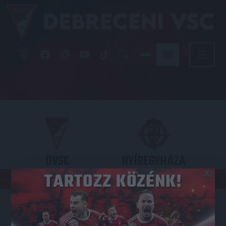
DVSC
NYÍREGYHÁZA
×
SPARTACUS
OTP BANK LIGA 3. FORDULÓ
2026.08.09. - 17
30
Nagyerdei Stadion
: