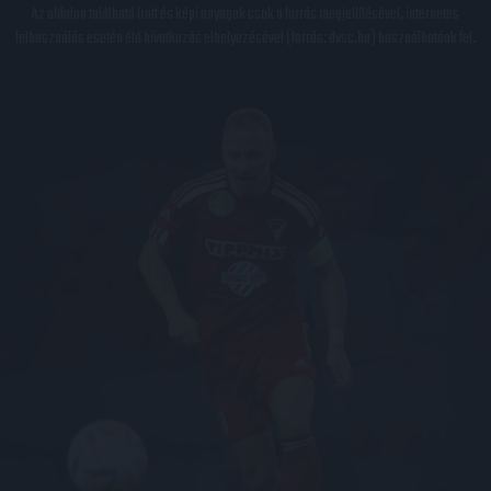
Az oldalon található írott és képi anyagok csak a forrás megjelölésével, internetes
felhasználás esetén élő hivatkozás elhelyezésével (forrás: dvsc.hu) használhatóak fel.