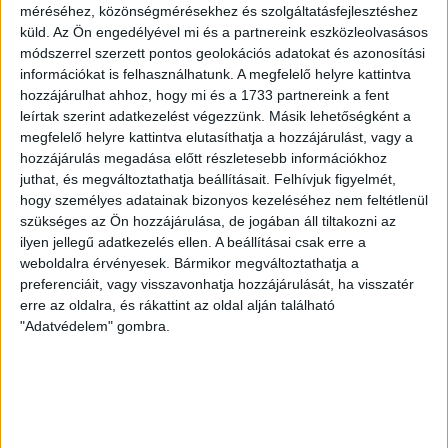
méréséhez, közönségmérésekhez és szolgáltatásfejlesztéshez
A DVSC-FC Copenhagen Konferencia Liga mérkőzés
küld.
Az Ön engedélyével mi és a partnereink eszközleolvasásos
örömteli eseménye volt, hogy sérüléséből felépülve
módszerrel szerzett pontos geolokációs adatokat és azonosítási
visszatért a pályára 22 éves szélsőnk, Vajda Botond.
információkat is felhasználhatunk. A megfelelő helyre kattintva
Játékosunkat a visszatérésről és a vasárnapi, Nyíregyháza
hozzájárulhat ahhoz, hogy mi és a 1733 partnereink a fent
elleni rangadóról is kérdeztük. – Nagyon örülök, hogy újra
leírtak szerint adatkezelést végezzünk. Másik lehetőségként a
pályára léphettem tétmeccsen, hiszen majdnem négy
megfelelő helyre kattintva elutasíthatja a hozzájárulást, vagy a
hónapot kellett kihagynom. Az is pozitívum, hogy egy ilyen
hozzájárulás megadása előtt részletesebb információkhoz
erős ellenfél ellen játszhattam […]
juthat, és megváltoztathatja beállításait.
Felhívjuk figyelmét,
Bővebben →
hogy személyes adatainak bizonyos kezeléséhez nem feltétlenül
szükséges az Ön hozzájárulása, de jogában áll tiltakozni az
ilyen jellegű adatkezelés ellen. A beállításai csak erre a
SZURKOLÓI INFORMÁCIÓK A DVSC-
weboldalra érvényesek. Bármikor megváltoztathatja a
NYÍREGYHÁZA RANGADÓRA
preferenciáit, vagy visszavonhatja hozzájárulását, ha visszatér
erre az oldalra, és rákattint az oldal alján található
A DVSC az OTP Bank Liga 3. fordulójában az ősi rivális
"Adatvédelem" gombra.
Nyíregyházát fogadja augusztus 9-én, vasárnap 17.30-kor a
Nagyerdei Stadionban. Nagy az érdeklődés, a találkozóra
megvásárolhatók a jegyek online, a
www.nagyerdeistadion.hu oldalon, illetve személyesen a
stadion pénztáraiban (nyitva hétköznap 10 és 18,