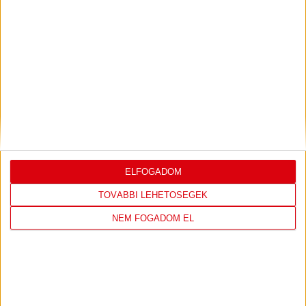
LEGUTÓBBI EREDMÉNY
DVSC
FC
COPENHAGEN
ELFOGADOM
TOVÁBBI LEHETŐSÉGEK
19
:
00
NEM FOGADOM EL
2026-08-
KONFERENCIA LIGA 3.
MECCS
06 19:00
SELEJTEZŐFDORDULÓ
RÉSZLETEI