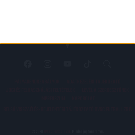
PÁLYARENDSZABÁLYOK
ADATKEZELÉSI TÁJÉKOZATÓ
JOGI ÉS FELHASZNÁLÁSI FELTÉTELEK
LEVÉL A SZERKESZTŐNEK
IMPRESSZUM
KAPCSOLAT
BELSŐ VISSZAÉLÉS-BEJELENTÉSI TÁJÉKOZTATÓ DVSC FUTBALL ZRT.
© 2026
DVSC Futball Zrt.
Minden jog fenntartva.