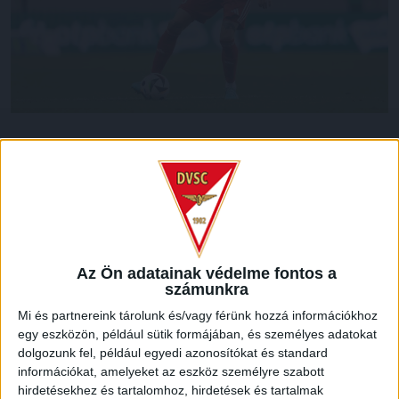
Nagy az öröm játékosunknál, hiszen megszületett Batik
Bence és felesége, Horváth Cintia első gyermeke, egy
gyönyörű kisfiú. Benett 3190 grammal és 52 centiméterrel
jött a világra, az édesanya és a baba is jól van. Batik
Bencééknek szívből gratulálunk!
LEGUTÓBBI HÍREK
Az Ön adatainak védelme fontos a
számunkra
Mi és partnereink tárolunk és/vagy férünk hozzá információkhoz
VAJDA BOTOND
VASÁRNAP 100
:
egy eszközön, például sütik formájában, és személyes adatokat
dolgozunk fel, például egyedi azonosítókat és standard
SZÁZALÉKNÁL IS TÖBBET KELL BELEADNUNK
információkat, amelyeket az eszköz személyre szabott
hirdetésekhez és tartalomhoz, hirdetések és tartalmak
2026.08.07.