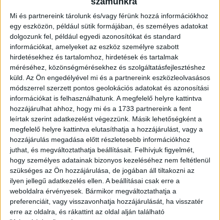
számunkra
szerdán a Nagyerdőn a Szeged ellen.
Mi és partnereink tárolunk és/vagy férünk hozzá információkhoz
egy eszközön, például sütik formájában, és személyes adatokat
Merkantil Bank Liga, 5. forduló.
dolgozunk fel, például egyedi azonosítókat és standard
információkat, amelyeket az eszköz személyre szabott
Gyirmót FC Győr-DVSC 1-0 (1-0).
hirdetésekhez és tartalomhoz, hirdetések és tartalmak
méréséhez, közönségmérésekhez és szolgáltatásfejlesztéshez
Gyirmót-Győr, Alcufer stadion, 1720 néző. Vezette:
küld.
Az Ön engedélyével mi és a partnereink eszközleolvasásos
Szőts.
módszerrel szerzett pontos geolokációs adatokat és azonosítási
információkat is felhasználhatunk. A megfelelő helyre kattintva
Gyirmót FC:
Rusák – Vogyicska, Nagy P., Széles, Major,
hozzájárulhat ahhoz, hogy mi és a 1733 partnereink a fent
Hajdú Á (Németh, 75.)., Heffler N., Hudák, Lázár P., Szatmári I.
leírtak szerint adatkezelést végezzünk. Másik lehetőségként a
(Herjeczki, 62.),, Varga B.. Edző: Csertői Aurél.
megfelelő helyre kattintva elutasíthatja a hozzájárulást, vagy a
hozzájárulás megadása előtt részletesebb információkhoz
juthat, és megváltoztathatja beállításait.
Felhívjuk figyelmét,
DVSC:
Zöldesi – Kinyik, Szatmári Cs., Pávkovics, Korhut –
hogy személyes adatainak bizonyos kezeléséhez nem feltétlenül
Bódi, Varga J. (Ferenczi, 77.)., Bényei Á., Varga K. (Szécsi,
szükséges az Ön hozzájárulása, de jogában áll tiltakozni az
71.) – Sós (Bárány, 46.)., Tischler. Edző: Kondás Elemér.
ilyen jellegű adatkezelés ellen. A beállításai csak erre a
weboldalra érvényesek. Bármikor megváltoztathatja a
Gól:
Varga B. (40.).
preferenciáit, vagy visszavonhatja hozzájárulását, ha visszatér
erre az oldalra, és rákattint az oldal alján található
Sárga lap:
Szatmári I., (45.), Lázár (64.), Nagy (84.), Varga