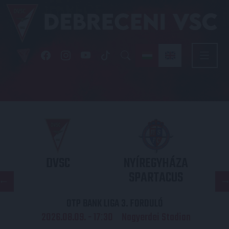
DVSC
NYÍREGYHÁZA
SPARTACUS
OTP BANK LIGA 3. FORDULÓ
2026.08.09. - 17
30
Nagyerdei Stadion
: