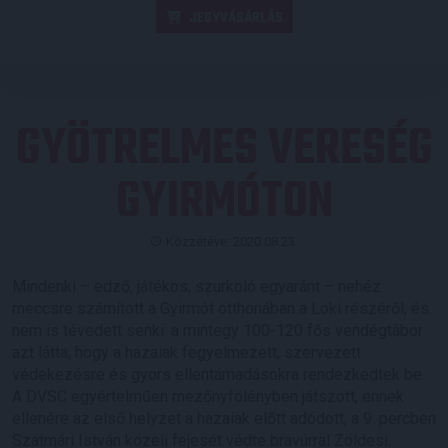
JEGYVÁSÁRLÁS
GYÖTRELMES VERESÉG
GYIRMÓTON
Közzétéve: 2020.08.23.
Mindenki – edző, játékos, szurkoló egyaránt – nehéz
meccsre számított a Gyirmót otthonában a Loki részéről, és
nem is tévedett senki: a mintegy 100-120 fős vendégtábor
azt látta, hogy a hazaiak fegyelmezett, szervezett
védekezésre és gyors ellentámadásokra rendezkedtek be.
A DVSC egyértelműen mezőnyfölényben játszott, ennek
ellenére az első helyzet a hazaiak előtt adódott, a 9. percben
Szatmári István közeli fejesét védte bravúrral Zöldesi.