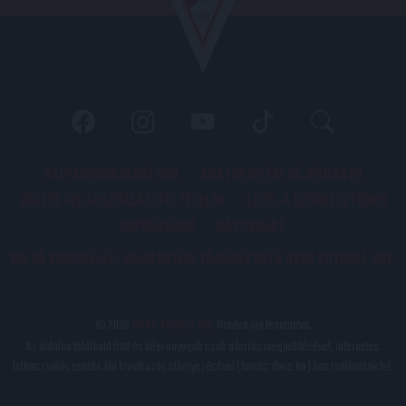
PÁLYARENDSZABÁLYOK
ADATKEZELÉSI TÁJÉKOZATÓ
JOGI ÉS FELHASZNÁLÁSI FELTÉTELEK
LEVÉL A SZERKESZTŐNEK
IMPRESSZUM
KAPCSOLAT
BELSŐ VISSZAÉLÉS-BEJELENTÉSI TÁJÉKOZTATÓ DVSC FUTBALL ZRT.
© 2026
DVSC Futball Zrt.
Minden jog fenntartva.
Az oldalon található írott és képi anyagok csak a forrás megjelölésével, internetes
felhasználás esetén élő hivatkozás elhelyezésével (forrás: dvsc.hu) használhatóak fel.