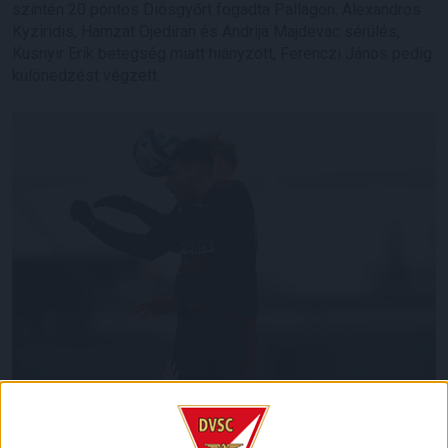
szintén 20 pontos Diósgyőrt fogadta Pallagon. Alexandros
Kyziridis, Hamzat Ojediran és Andrija Majdevac sérülés,
Kusnyir Erik betegség miatt hiányzott, Ferenczi János pedig
különedzést végzett.
A metsző, jéghideg szél és az eső ellenére jó színvonalú,