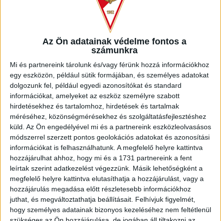
mozgalmas mérkőzést játszottak az együttesek, némi
mezőnyjáték után a 19. percben Pozeg Vancas 11-esből
szerzett vezetést a DVTK-nak (0-1). A Loki egyenlítése nem
sokat váratott magára, a 25. minutumban Baranyai Nimród
Az Ön adatainak védelme fontos a
fejezett be szépen egy gyors akciót (1-1), majd még a
számunkra
szünet előtt Bárány Donát került ziccerbe egy védőktől
Mi és partnereink tárolunk és/vagy férünk hozzá információkhoz
szerzett labdával, és magabiztosan értékesítette a
egy eszközön, például sütik formájában, és személyes adatokat
helyzetet (2-1).
dolgozunk fel, például egyedi azonosítókat és standard
információkat, amelyeket az eszköz személyre szabott
hirdetésekhez és tartalomhoz, hirdetések és tartalmak
méréséhez, közönségmérésekhez és szolgáltatásfejlesztéshez
küld.
Az Ön engedélyével mi és a partnereink eszközleolvasásos
módszerrel szerzett pontos geolokációs adatokat és azonosítási
információkat is felhasználhatunk. A megfelelő helyre kattintva
hozzájárulhat ahhoz, hogy mi és a 1731 partnereink a fent
leírtak szerint adatkezelést végezzünk. Másik lehetőségként a
megfelelő helyre kattintva elutasíthatja a hozzájárulást, vagy a
hozzájárulás megadása előtt részletesebb információkhoz
juthat, és megváltoztathatja beállításait.
Felhívjuk figyelmét,
hogy személyes adatainak bizonyos kezeléséhez nem feltétlenül
szükséges az Ön hozzájárulása, de jogában áll tiltakozni az