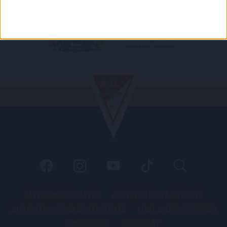
PÁLYARENDSZABÁLYOK
ADATKEZELÉSI TÁJÉKOZATÓ
JOGI ÉS FELHASZNÁLÁSI FELTÉTELEK
LEVÉL A SZERKESZTŐNEK
IMPRESSZUM
KAPCSOLAT