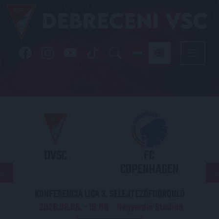
DVSC
FC
COPENHAGEN
KONFERENCIA LIGA 3. SELEJTEZŐFDORDULÓ
2026.08.06. - 19
00
Nagyerdei Stadion
: