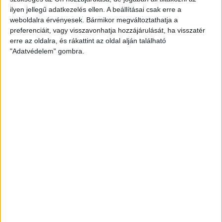
ilyen jellegű adatkezelés ellen. A beállításai csak erre a
weboldalra érvényesek. Bármikor megváltoztathatja a
preferenciáit, vagy visszavonhatja hozzájárulását, ha visszatér
A második félidőben a vendégek megpróbáltak egyenlíteni,
erre az oldalra, és rákattint az oldal alján található
de a DVSC rúgta a gólokat. A 76. percben Vajda Botond egy
"Adatvédelem" gombra.
18 méteres szabadrúgásból gyönyörűen csavart a bal
felsőbe (3-1), majd Bévárdi Zsombor lőtt a kapu bal oldalába
a 16-oson kívülről (4-1). A végén a Diósgyőr Bokros révén
még szépített (4-2), de így is a mieink nyerték a hasznosnak
bizonyuló felkészülési mérkőzést.
Felkészülési mérkőzés.
DVSC-Diósgyőr 4-2 (2-1).
Pallag, zárt kapuk mögött.
DVSC:
Milosevic – Baranyai, Dreskovic, Lagator, Manrique –
Tuboly, Varga J. – Joao Oliveira, Dzsudzsák, Domingues –
Bárány.
Csere:
O. Romanchuk, Mojzis, Hornyák, Bévárdi,