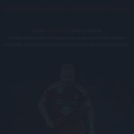
BELSŐ VISSZAÉLÉS-BEJELENTÉSI TÁJÉKOZTATÓ DVSC FUTBALL ZRT.
© 2026
DVSC Futball Zrt.
Minden jog fenntartva.
Az oldalon található írott és képi anyagok csak a forrás megjelölésével, internetes
felhasználás esetén élő hivatkozás elhelyezésével (forrás: dvsc.hu) használhatóak fel.