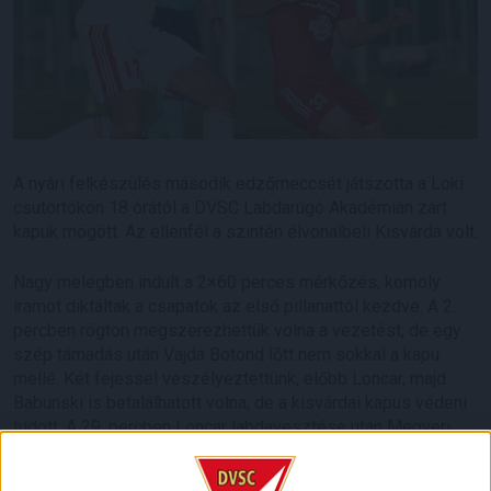
A nyári felkészülés második edzőmeccsét játszotta a Loki
csütörtökön 18 órától a DVSC Labdarúgó Akadémián zárt
kapuk mögött. Az ellenfél a szintén élvonalbeli Kisvárda volt.
Nagy melegben indult a 2×60 perces mérkőzés, komoly
iramot diktáltak a csapatok az első pillanattól kezdve. A 2.
percben rögtön megszerezhettük volna a vezetést, de egy
szép támadás után Vajda Botond lőtt nem sokkal a kapu
mellé. Két fejessel veszélyeztettünk, előbb Loncar, majd
Babunski is betalálhatott volna, de a kisvárdai kapus védeni
tudott. A 29. percben Loncar labdavesztése után Megyeri
hárított bravúrral, az ellentámadást követően pedig Szécsi
próbálkozása nem ért célba. Számos helyzetet