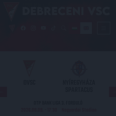
DVSC
NYÍREGYHÁZA
SPARTACUS
OTP BANK LIGA 3. FORDULÓ
2026.08.09. - 17
30
Nagyerdei Stadion
: