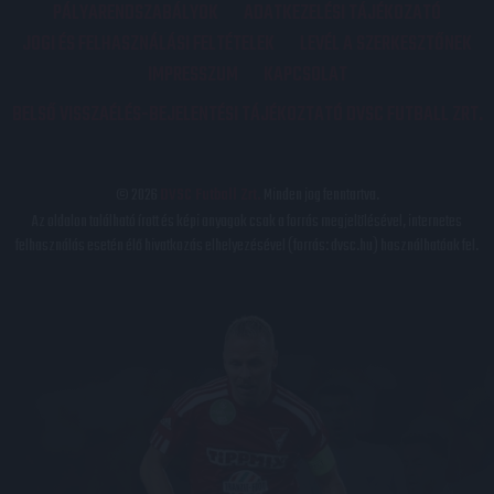
PÁLYARENDSZABÁLYOK
ADATKEZELÉSI TÁJÉKOZATÓ
JOGI ÉS FELHASZNÁLÁSI FELTÉTELEK
LEVÉL A SZERKESZTŐNEK
IMPRESSZUM
KAPCSOLAT
BELSŐ VISSZAÉLÉS-BEJELENTÉSI TÁJÉKOZTATÓ DVSC FUTBALL ZRT.
© 2026
DVSC Futball Zrt.
Minden jog fenntartva.
Az oldalon található írott és képi anyagok csak a forrás megjelölésével, internetes
felhasználás esetén élő hivatkozás elhelyezésével (forrás: dvsc.hu) használhatóak fel.