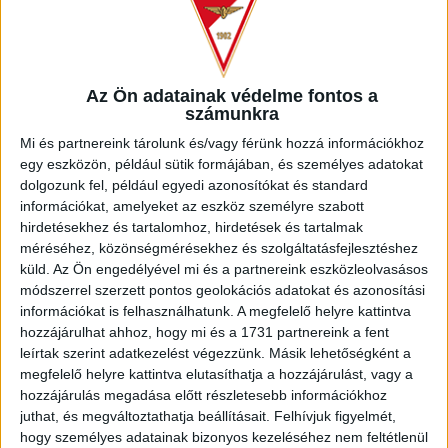
kidolgoztunk, Ferenczi, Romanchuk és Manrique is közel állt
a gólszerzéshez, de 0-0-s döntetlennel vonultak szünetre a
csapatok.
Az Ön adatainak védelme fontos a
számunkra
Mi és partnereink tárolunk és/vagy férünk hozzá információkhoz
egy eszközön, például sütik formájában, és személyes adatokat
dolgozunk fel, például egyedi azonosítókat és standard
információkat, amelyeket az eszköz személyre szabott
hirdetésekhez és tartalomhoz, hirdetések és tartalmak
méréséhez, közönségmérésekhez és szolgáltatásfejlesztéshez
küld.
Az Ön engedélyével mi és a partnereink eszközleolvasásos
módszerrel szerzett pontos geolokációs adatokat és azonosítási
információkat is felhasználhatunk. A megfelelő helyre kattintva
hozzájárulhat ahhoz, hogy mi és a 1731 partnereink a fent
leírtak szerint adatkezelést végezzünk. Másik lehetőségként a
A Loki és a Kisvárda is teljes sort cserélt az újabb 60 percre.
megfelelő helyre kattintva elutasíthatja a hozzájárulást, vagy a
A második félidő elején a meccs addigi legnagyobb
hozzájárulás megadása előtt részletesebb információkhoz
helyzete maradt ki, Bévárdi beadása után Mance felejt
juthat, és megváltoztathatja beállításait.
Felhívjuk figyelmét,
közelről a keresztlécre. A találkozó másik része már jóval
hogy személyes adatainak bizonyos kezeléséhez nem feltétlenül