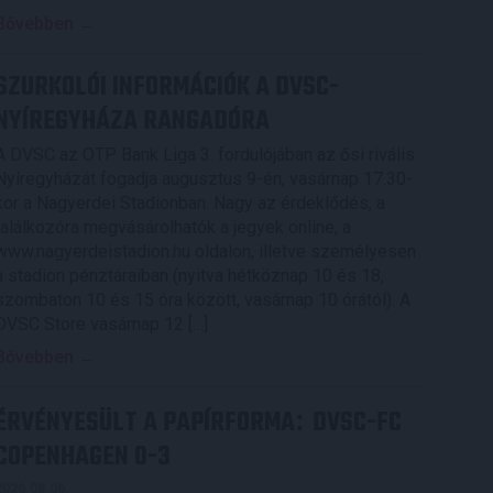
Bővebben →
SZURKOLÓI INFORMÁCIÓK A DVSC-
NYÍREGYHÁZA RANGADÓRA
A DVSC az OTP Bank Liga 3. fordulójában az ősi rivális
Nyíregyházát fogadja augusztus 9-én, vasárnap 17.30-
kor a Nagyerdei Stadionban. Nagy az érdeklődés, a
találkozóra megvásárolhatók a jegyek online, a
www.nagyerdeistadion.hu oldalon, illetve személyesen
a stadion pénztáraiban (nyitva hétköznap 10 és 18,
szombaton 10 és 15 óra között, vasárnap 10 órától). A
DVSC Store vasárnap 12 […]
Bővebben →
ÉRVÉNYESÜLT A PAPÍRFORMA
DVSC-FC
:
COPENHAGEN 0-3
2026.08.06.