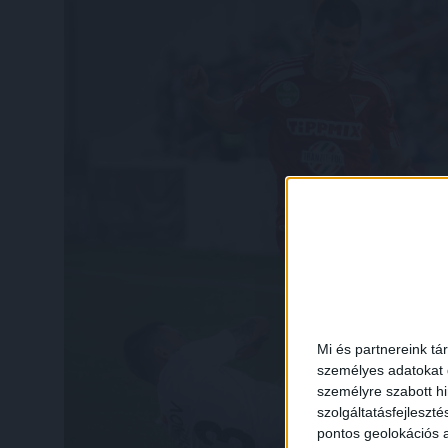
Mi és partnereink tá
személyes adatokat d
személyre szabott h
szolgáltatásfejleszté
pontos geolokációs a