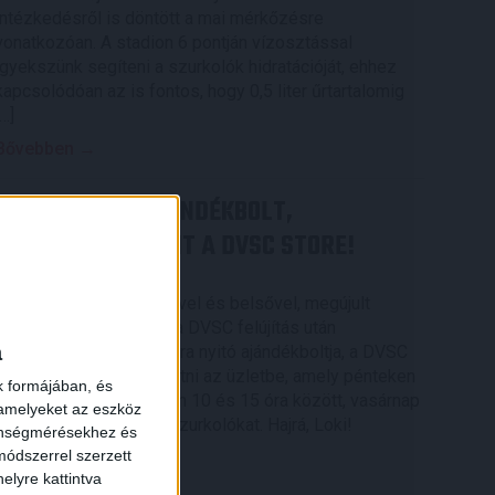
intézkedésről is döntött a mai mérkőzésre
vonatkozóan. A stadion 6 pontján vízosztással
igyekszünk segíteni a szurkolók hidratációját, ehhez
kapcsolódóan az is fontos, hogy 0,5 liter űrtartalomig
[…]
Bővebben →
MEGÚJULT AZ AJÁNDÉKBOLT,
CSÜTÖRTÖKÖN NYIT A DVSC STORE!
2026.08.05.
Ízléses, korszerű külsővel és belsővel, megújult
kínálattal vár mindenkit a DVSC felújítás után
a
csütörtökön 16 órakor újra nyitó ajándékboltja, a DVSC
Store. Érdemes ellátogatni az üzletbe, amely pénteken
k formájában, és
10 és 18 óra, szombaton 10 és 15 óra között, vasárnap
 amelyeket az eszköz
pedig 12 órától várja a szurkolókat. Hajrá, Loki!
zönségmérésekhez és
ódszerrel szerzett
Bővebben →
elyre kattintva