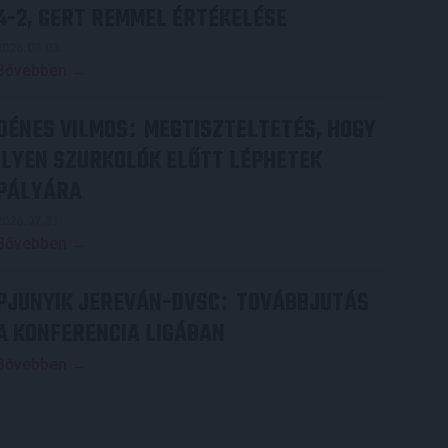
4-2, GERT REMMEL ÉRTÉKELÉSE
2026.08.03.
Bővebben →
DÉNES VILMOS
MEGTISZTELTETÉS, HOGY
:
ILYEN SZURKOLÓK ELŐTT LÉPHETEK
PÁLYÁRA
2026.07.31.
Bővebben →
PJUNYIK JEREVÁN-DVSC
TOVÁBBJUTÁS
:
A KONFERENCIA LIGÁBAN
Bővebben →