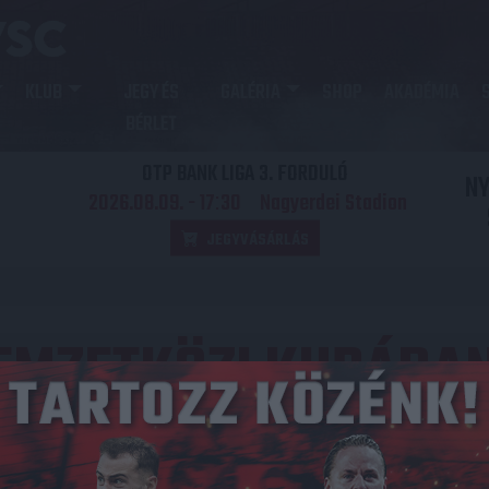
KLUB
JEGY ÉS
GALÉRIA
SHOP
AKADÉMIA
BÉRLET
OTP BANK LIGA 3. FORDULÓ
N
2026.08.09. - 17
30
Nagyerdei Stadion
:
JEGYVÁSÁRLÁS
EMZETKÖZI KUPÁBA
DVSC 0-1