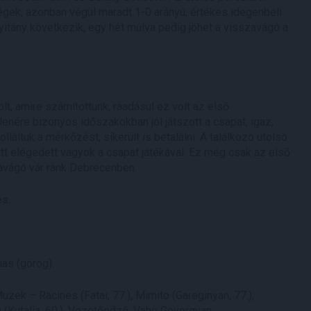
ek, azonban végül maradt 1-0 arányú, értékes idegenbeli
yitány következik, egy hét múlva pedig jöhet a visszavágó a
, amire számítottunk, ráadásul ez volt az első
enére bizonyos időszakokban jól játszott a csapat, igaz,
lláltuk a mérkőzést, sikerült is betalálni. A találkozó utolsó
 elégedett vagyok a csapat játékával. Ez még csak az első
zavágó vár ránk Debrecenben.
és.
ias (görög).
uzek – Racines (Fatai, 77.), Mimito (Gareginyan, 77.),
 (Kutalia, 60.). Vezetőedző: Vahe Gevorgyan.