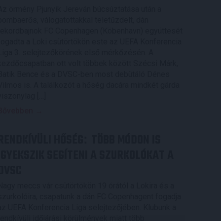
Az örmény Pjunyik Jereván búcsúztatása után a
bombaerős, válogatottakkal teletűzdelt, dán
rekordbajnok FC Copenhagen (Köbenhavn) együttesét
fogadta a Loki csütörtökön este az UEFA Konferencia
Liga 3. selejtezőkörének első mérkőzésén. A
kezdőcsapatban ott volt többek között Szécsi Márk,
Batik Bence és a DVSC-ben most debütáló Dénes
Vilmos is. A találkozót a hőség dacára mindkét gárda
viszonylag […]
Bővebben →
RENDKÍVÜLI HŐSÉG
TÖBB MÓDON IS
:
IGYEKSZIK SEGÍTENI A SZURKOLÓKAT A
DVSC
Nagy meccs vár csütörtökön 19 órától a Lokira és a
szurkolóira, csapatunk a dán FC Copenhagent fogadja
az UEFA Konferencia Liga selejtezőjében. Klubunk a
rendkívüli időjárási körülmények miatt több