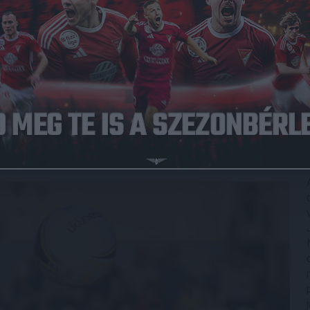
Közzétéve: 2023.07.27.
őzések sora a Loki számára. A Konferencia Liga 2.
tt pályára csapatunk a Jereván melletti Abovyanban. A
érte, ráadásul voltak, akik járattörlés miatt nem is tudtak
 Mance és Alexander Mojzis nem tarthatott a csapattal, a
kezdő sípszót a mintegy 35 fokos hőségben. A kezdőcsapat
gyik szélen Szécsi Márk, a másikon Alexandros Kyziridis