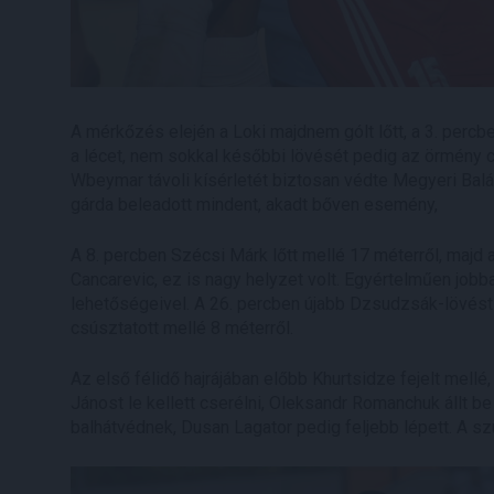
A mérkőzés elején a Loki majdnem gólt lőtt, a 3. per
a lécet, nem sokkal későbbi lövését pedig az örmény cs
Wbeymar távoli kísérletét biztosan védte Megyeri Bal
gárda beleadott mindent, akadt bőven esemény,
A 8. percben Szécsi Márk lőtt mellé 17 méterről, majd
Cancarevic, ez is nagy helyzet volt. Egyértelműen jobb
lehetőségeivel. A 26. percben újabb Dzsudzsák-lövést 
csúsztatott mellé 8 méterről.
Az első félidő hajrájában előbb Khurtsidze fejelt mellé
Jánost le kellett cserélni, Oleksandr Romanchuk állt be
balhátvédnek, Dusan Lagator pedig feljebb lépett. A sz