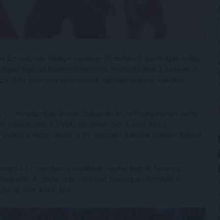
cben Dzsudzsák Balázs mintegy 16 méterről bombázta telibe
apat kapusa bravúrral hárította. Próbálkoztak a hazaiak is,
ázs. Szó sem volt különösebb tapogatózásról, mindkét
 a 11. minutumban Dorian Babunski közeli pörgetését védte
an futballozott a DVSC, azonban nem tudott élni a
védett a hazai hálóőr, a 31. percben a másik oldalon Agdon
, majd a 41. percben a korábban rúgást kapott Ferenczi
 helyette. A csere után Christian Manrique húzódott ki
ünetig nem esett gól.