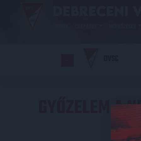
HÍREK
CSAPATOK
MÉRKŐZÉSEK
DVSC
GYŐZELEM A N