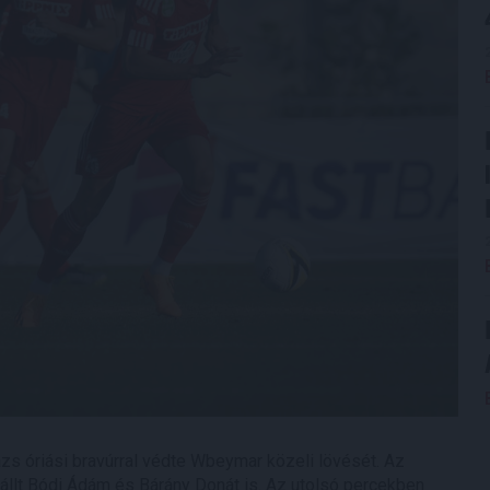
ázs óriási bravúrral védte Wbeymar közeli lövését. Az
állt Bódi Ádám és Bárány Donát is. Az utolsó percekben