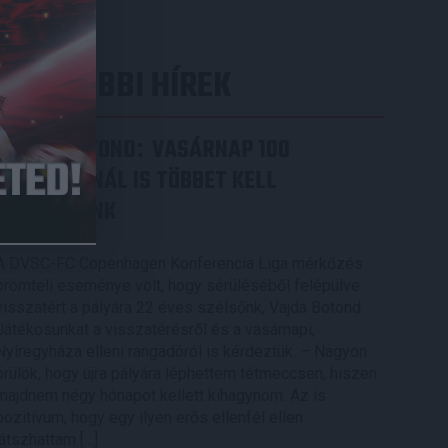
LEGUTÓBBI HÍREK
VAJDA BOTOND
VASÁRNAP 100
:
SZÁZALÉKNÁL IS TÖBBET KELL
BELEADNUNK
2026.08.07.
A DVSC-FC Copenhagen Konferencia Liga mérkőzés
örömteli eseménye volt, hogy sérüléséből felépülve
visszatért a pályára 22 éves szélsőnk, Vajda Botond.
Játékosunkat a visszatérésről és a vasárnapi,
Nyíregyháza elleni rangadóról is kérdeztük. – Nagyon
örülök, hogy újra pályára léphettem tétmeccsen, hiszen
majdnem négy hónapot kellett kihagynom. Az is
pozitívum, hogy egy ilyen erős ellenfél ellen
játszhattam […]