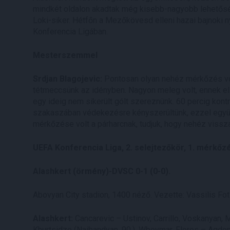
mindkét oldalon akadtak még kisebb-nagyobb lehetőség
Loki-siker. Hétfőn a Mezőkövesd elleni hazai bajnoki n
Konferencia Ligában.
Mesterszemmel
Srdjan Blagojevic:
Pontosan olyan nehéz mérkőzés volt
tétmeccsünk az idényben. Nagyon meleg volt, ennek ell
egy ideig nem sikerült gólt szereznünk. 60 percig kontro
szakaszában védekezésre kényszerültünk, ezzel együtt
mérkőzése volt a párharcnak, tudjuk, hogy nehéz viss
UEFA Konferencia Liga, 2. selejtezőkör, 1. mérkőz
Alashkert (örmény)-DVSC 0-1 (0-0).
Abovyan City stadion, 1400 néző. Vezette: Vassilis Fot
Alashkert:
Cancarevic – Ustinov, Carrillo, Voskanyan, M
Khurtsidze (Naibandyan, 90.), Wbeymar, Flores – Agdon