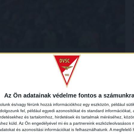
Az Ön adatainak védelme fontos a számunkr
rolunk és/vagy férünk hozzá információkhoz egy eszközön, például süti
olgozunk fel, például egyedi azonosítókat és standard információkat,
irdetésekhez és tartalomhoz, hirdetések és tartalmak méréséhez, kö
shez küld.
Az Ön engedélyével mi és a partnereink eszközleolvasásos m
datokat és azonosítási információkat is felhasználhatunk. A megfelelő h