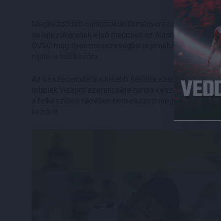
Megkezdődött csütörtökön Örményországban a tétmérk
selejtezőkörének első meccsén az Alashkert ellen lépe
DVSC még ilyen messzeségbe is jó néhány szurkoló elkís
eljutni a találkozóra.
Az összecsapásra a kisebb sérülés szenvedett Antonio
többiek viszont szerencsére harcra készen várták a 
a felkészülés tükrében nem okozott meglepetést, az e
kezdett.