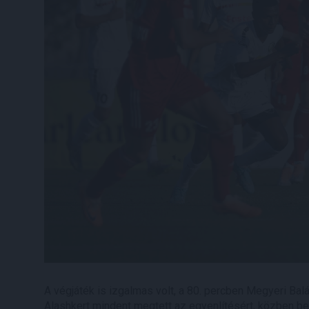
A végjáték is izgalmas volt, a 80. percben Megyeri Bal
Alashkert mindent megtett az egyenlítésért, közben be