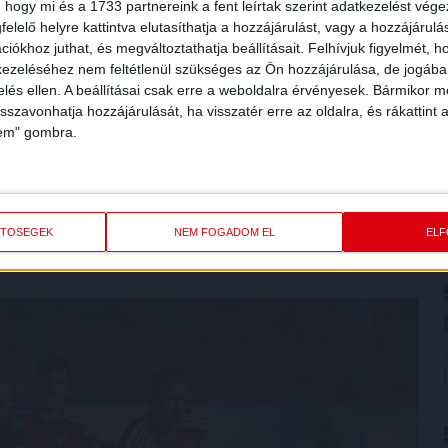
 hogy mi és a 1733 partnereink a fent leírtak szerint adatkezelést vég
elelő helyre kattintva elutasíthatja a hozzájárulást, vagy a hozzájárul
iókhoz juthat, és megváltoztathatja beállításait.
Felhívjuk figyelmét, 
ezeléséhez nem feltétlenül szükséges az Ön hozzájárulása, de jogában 
zelés ellen. A beállításai csak erre a weboldalra érvényesek. Bármikor m
ni az ellenfélre, sikerrel! Az 50. percben Dorian Babunski
isszavonhatja hozzájárulását, ha visszatér erre az oldalra, és rákattint a
oncar pedig levette a labdát, majd mintegy 14 méterről
lem" gombra.
 55. percben Khurtsidze bevetődve nem sokkal fejelt mellé. A
ieink helyenként kifejezetten szép támadásokat építettek. A
ETŐSÉGEK
NEM FOGADOM EL
EL
, Brandon Domingues és Joao Oliviera, a DVSC pedig próbálta