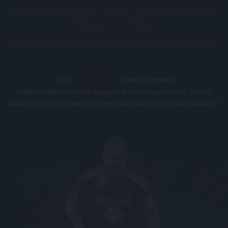
JOGI ÉS FELHASZNÁLÁSI FELTÉTELEK
LEVÉL A SZERKESZTŐNEK
IMPRESSZUM
KAPCSOLAT
BELSŐ VISSZAÉLÉS-BEJELENTÉSI TÁJÉKOZTATÓ DVSC FUTBALL ZRT.
© 2026
DVSC Futball Zrt.
Minden jog fenntartva.
Az oldalon található írott és képi anyagok csak a forrás megjelölésével, internetes
felhasználás esetén élő hivatkozás elhelyezésével (forrás: dvsc.hu) használhatóak fel.