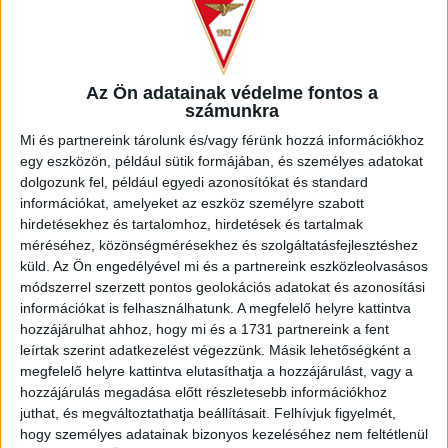
közel járt a gólhoz. Többnyire a folytatásban is domináltak a
mieink, azonban esetenként a Maribor gyors megindulásai is
veszélyesek voltak. A félidő feléhez közeledve kevesebb
lett a gólt ígérő kapu előtti szituáció, igaz, 18. percben
Az Ön adatainak védelme fontos a
Soudani könnyen megszerezhette volna a vezetést a
számunkra
szlovén együttesnek. A 27. percben Dzsudzsák Balázs
próbálkozását blokkolták, majd egy perccel később egy
Mi és partnereink tárolunk és/vagy férünk hozzá információkhoz
gyönyörű támadás végén Bárány Donát közeli pörgetését
egy eszközön, például sütik formájában, és személyes adatokat
védte bravúrral a kapus. A 30. percben már megvolt a
dolgozunk fel, például egyedi azonosítókat és standard
információkat, amelyeket az eszköz személyre szabott
vezetés, Bárány Donátot rántották le a 16-oson belül, a
hirdetésekhez és tartalomhoz, hirdetések és tartalmak
büntetőt Dzsudzsák Balázs értékesítette (1-0). A 34.
méréséhez, közönségmérésekhez és szolgáltatásfejlesztéshez
percben újabb debreceni gól született, Bárány Donát tálalt
küld.
Az Ön engedélyével mi és a partnereink eszközleolvasásos
remekül Álex Bermejo elé, aki magabiztosan lőtte ki a jobb
módszerrel szerzett pontos geolokációs adatokat és azonosítási
alsót (2-0). A szünetig több gól nem esett, a Loki
információkat is felhasználhatunk. A megfelelő helyre kattintva
megérdemelten jutott biztos előnyhöz.
hozzájárulhat ahhoz, hogy mi és a 1731 partnereink a fent
leírtak szerint adatkezelést végezzünk. Másik lehetőségként a
megfelelő helyre kattintva elutasíthatja a hozzájárulást, vagy a
hozzájárulás megadása előtt részletesebb információkhoz
juthat, és megváltoztathatja beállításait.
Felhívjuk figyelmét,
hogy személyes adatainak bizonyos kezeléséhez nem feltétlenül