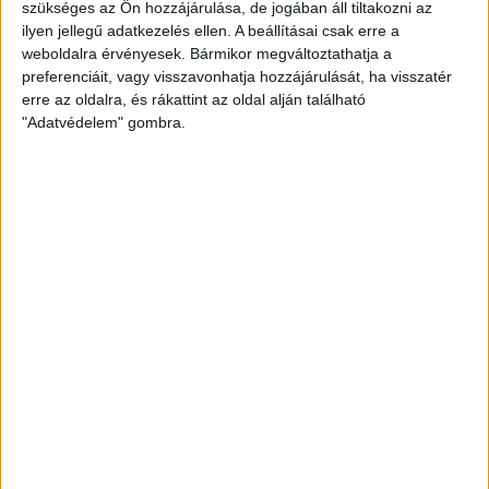
szükséges az Ön hozzájárulása, de jogában áll tiltakozni az
ilyen jellegű adatkezelés ellen. A beállításai csak erre a
weboldalra érvényesek. Bármikor megváltoztathatja a
preferenciáit, vagy visszavonhatja hozzájárulását, ha visszatér
erre az oldalra, és rákattint az oldal alján található
"Adatvédelem" gombra.
A második játékrészre természetesen érkeztek a cserék,
először a születésnapos Komáromi György lövése okozott
izgalmakat az 54. percben. A DVSC továbbra is kontrollálta a
mérkőzést, a 71. percben Komáromi György lépett meg a bal
a szélen, beadását követően Yacouba Silue közelről
továbbította a labdát a hálóba (3-0). A 76. percben Reghba
egy gyors támadás végén szépített (3-1), majd a 88.
percben Pejicic rúgott egy bombagólt a jobb felsőbe (3-2),
azonban a meccset így is a mieink nyerték.
Folytatás vasárnap 13 órakor a Nagyerdei Stadionban a