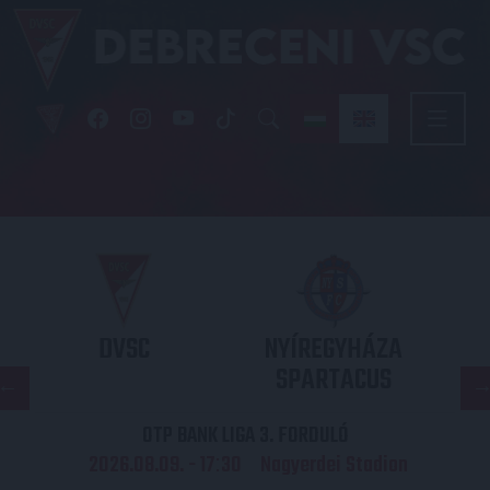
DVSC
NYÍREGYHÁZA
SPARTACUS
OTP BANK LIGA 3. FORDULÓ
2026.08.09. - 17
30
Nagyerdei Stadion
: