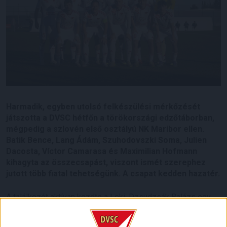
Harmadik, egyben utolsó felkészülési mérkőzését
játszotta a DVSC hétfőn a törökországi edzőtáborban,
mégpedig a szlovén első osztályú NK Maribor ellen.
Batik Bence, Lang Ádám, Szuhodovszki Soma, Julien
Dacosta, Víctor Camarasa és Maximilian Hofmann
kihagyta az összecsapást, viszont ismét szerephez
jutott több fiatal tehetségünk. A csapat kedden hazatér.
A találkozót aktívan kezdte a Loki, Dzsudzsák Balázs egy
távoli lövéssel már az első percben próbára tette a
szlovénok kapusát, majd a 4. minutumban Álex Bermejo is