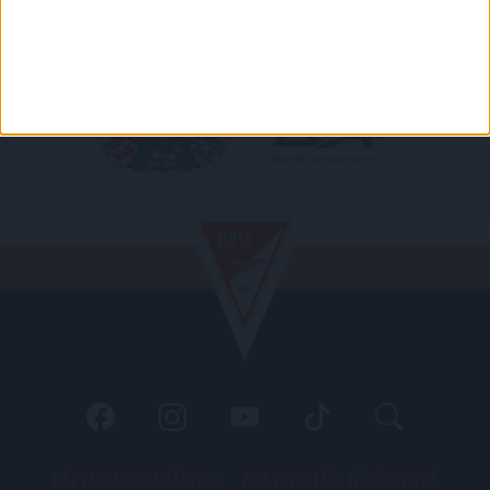
PÁLYARENDSZABÁLYOK
ADATKEZELÉSI TÁJÉKOZATÓ