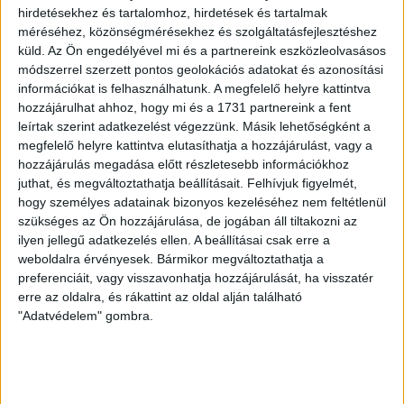
bajnokival kapcsolatban is hasonló a helyzet. Jelenleg ebből
hirdetésekhez és tartalomhoz, hirdetések és tartalmak
méréséhez, közönségmérésekhez és szolgáltatásfejlesztéshez
kell kihozzuk a maximumot, és természetesen ezúttal is
küld.
Az Ön engedélyével mi és a partnereink eszközleolvasásos
bízom a szurkolóinkban, hogy az idei utolsó hazai
módszerrel szerzett pontos geolokációs adatokat és azonosítási
meccsünkön is segítenek majd minket a céljaink elérése
információkat is felhasználhatunk. A megfelelő helyre kattintva
érdekében –
zárta szavait a Loki trénere.
hozzájárulhat ahhoz, hogy mi és a 1731 partnereink a fent
leírtak szerint adatkezelést végezzünk. Másik lehetőségként a
LEGUTÓBBI HÍREK
megfelelő helyre kattintva elutasíthatja a hozzájárulást, vagy a
hozzájárulás megadása előtt részletesebb információkhoz
juthat, és megváltoztathatja beállításait.
Felhívjuk figyelmét,
RENDKÍVÜLI HŐSÉG
TÖBB MÓDON IS
:
hogy személyes adatainak bizonyos kezeléséhez nem feltétlenül
szükséges az Ön hozzájárulása, de jogában áll tiltakozni az
IGYEKSZIK SEGÍTENI A SZURKOLÓKAT A DVSC
ilyen jellegű adatkezelés ellen. A beállításai csak erre a
2026.08.06.
weboldalra érvényesek. Bármikor megváltoztathatja a
Nagy meccs vár csütörtökön 19 órától a Lokira és a
preferenciáit, vagy visszavonhatja hozzájárulását, ha visszatér
erre az oldalra, és rákattint az oldal alján található
szurkolóira, csapatunk a dán FC Copenhagent fogadja az
"Adatvédelem" gombra.
UEFA Konferencia Liga selejtezőjében. Klubunk a rendkívüli
időjárási körülmények miatt több intézkedésről is döntött a
mai mérkőzésre vonatkozóan. A stadion 6 pontján
vízosztással igyekszünk segíteni a szurkolók hidratációját,
ehhez kapcsolódóan az is fontos, hogy 0,5 liter űrtartalomig