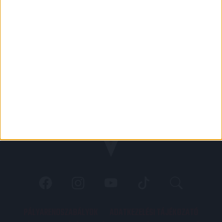
PÁLYARENDSZABÁLYOK
ADATKEZELÉSI TÁJÉKOZATÓ