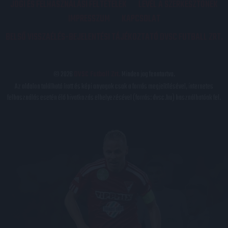
JOGI ÉS FELHASZNÁLÁSI FELTÉTELEK
LEVÉL A SZERKESZTŐNEK
IMPRESSZUM
KAPCSOLAT
BELSŐ VISSZAÉLÉS-BEJELENTÉSI TÁJÉKOZTATÓ DVSC FUTBALL ZRT.
© 2026
DVSC Futball Zrt.
Minden jog fenntartva.
Az oldalon található írott és képi anyagok csak a forrás megjelölésével, internetes
felhasználás esetén élő hivatkozás elhelyezésével (forrás: dvsc.hu) használhatóak fel.