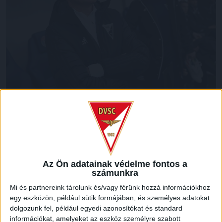
Az év utolsó hazai bajnokiját játssza a Loki szerdán, amikor
a tabellán mindössze egy ponttal mögötte álló
Mezőkövesdet fogadja a Nagyerdei Stadionban 18 órától. A
találkozóról Srdjan Blagojevic vezetőedzőt kérdeztük.
Az Ön adatainak védelme fontos a
–
Nagyon elégedett vagyok a legutóbbi, Vasas elleni sikerrel.
számunkra
A Debrecen február óta nem nyert két egymást követő
bajnoki mérkőzést, ám most erre itt az esély. Nem lesz
Mi és partnereink tárolunk és/vagy férünk hozzá információkhoz
egyszerű dolgunk, hisz szoros a menetrend, 6 nap alatt
egy eszközön, például sütik formájában, és személyes adatokat
játszunk 3 mérkőzést. A Vasas elleni meccs után két napunk
dolgozunk fel, például egyedi azonosítókat és standard
volt felkészülni a Mezőkövesd ellen, és a szombati, felcsúti
információkat, amelyeket az eszköz személyre szabott