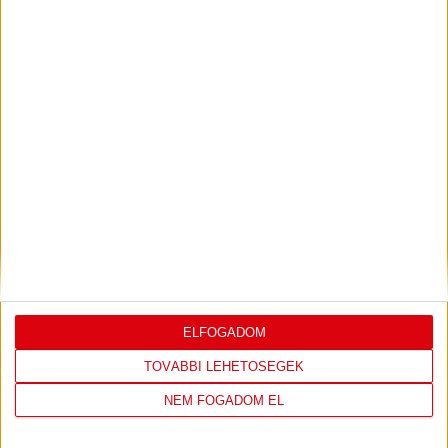
VIDEÓ! SAJTÓTÁJÉKOZTATÓ
PJUNYIK
:
JEREVÁN-DVSC 0-0, GERT REMMEL
ÉRTÉKELÉSE
Bővebben →
LEGUTÓBBI EREDMÉNY
ELFOGADOM
TOVÁBBI LEHETŐSÉGEK
NEM FOGADOM EL
ÚJPEST FC
DVSC