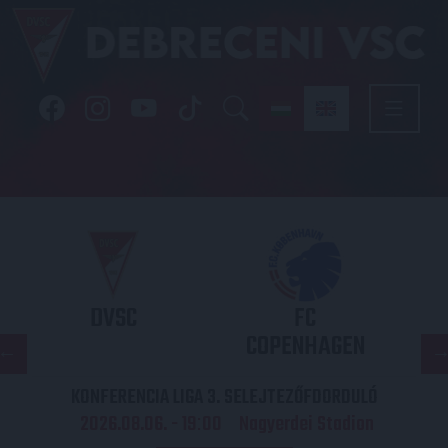
DVSC
FC
COPENHAGEN
KONFERENCIA LIGA 3. SELEJTEZŐFDORDULÓ
2026.08.06. - 19
00
Nagyerdei Stadion
: