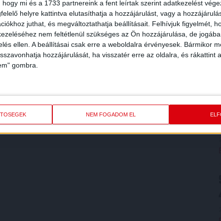
 hogy mi és a 1733 partnereink a fent leírtak szerint adatkezelést vég
elelő helyre kattintva elutasíthatja a hozzájárulást, vagy a hozzájárul
iókhoz juthat, és megváltoztathatja beállításait.
Felhívjuk figyelmét, 
ezeléséhez nem feltétlenül szükséges az Ön hozzájárulása, de jogában 
zelés ellen. A beállításai csak erre a weboldalra érvényesek. Bármikor m
isszavonhatja hozzájárulását, ha visszatér erre az oldalra, és rákattint a
lem" gombra.
ETŐSÉGEK
NEM FOGADOM EL
EL