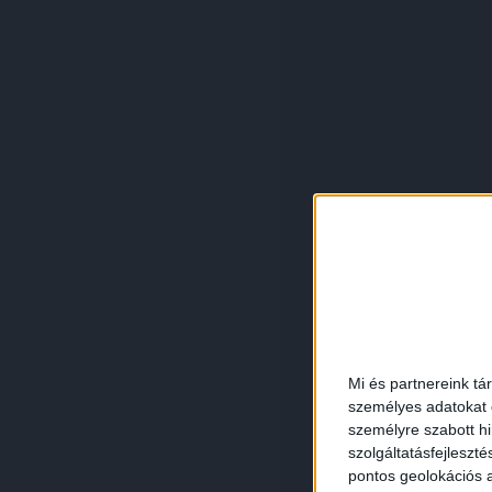
Mi és partnereink tá
személyes adatokat d
személyre szabott h
szolgáltatásfejleszté
pontos geolokációs a