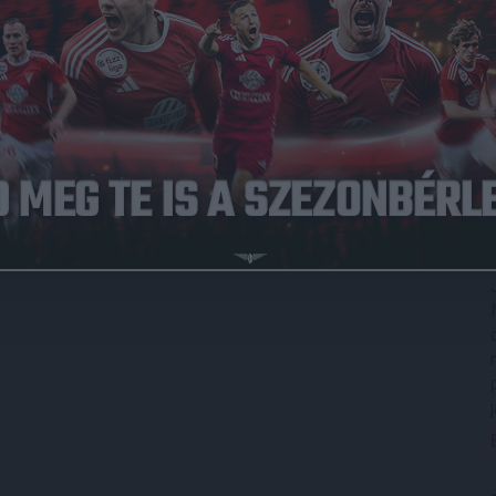
i meccs, melyen végre sikerült 3 pontot szereznünk, másnap
kozóra, ami talán a szezon legfontosabbja lesz. A csapat és
bajnokiját, nyilván sikerrel a hátunk mögött szeretnénk
i Mátyás, aki elmondta, kollégáival maximálisan
egvan, mit szeretnénk játszani, már a labdarúgók is ismerik
arra számítunk, hogy nekünk jönnek az elején, hisz nekik is
ségre felkészültünk.