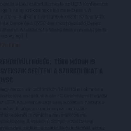
fogadta a Loki csütörtökön este az UEFA Konferencia
Liga 3. selejtezőkörének első mérkőzésén. A
kezdőcsapatban ott volt többek között Szécsi Márk,
Batik Bence és a DVSC-ben most debütáló Dénes
Vilmos is. A találkozót a hőség dacára mindkét gárda
viszonylag […]
Bővebben →
RENDKÍVÜLI HŐSÉG
TÖBB MÓDON IS
:
IGYEKSZIK SEGÍTENI A SZURKOLÓKAT A
DVSC
Nagy meccs vár csütörtökön 19 órától a Lokira és a
szurkolóira, csapatunk a dán FC Copenhagent fogadja
az UEFA Konferencia Liga selejtezőjében. Klubunk a
rendkívüli időjárási körülmények miatt több
intézkedésről is döntött a mai mérkőzésre
vonatkozóan. A stadion 6 pontján vízosztással
igyekszünk segíteni a szurkolók hidratációját, ehhez