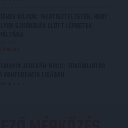
DÉNES VILMOS
MEGTISZTELTETÉS, HOGY
:
ILYEN SZURKOLÓK ELŐTT LÉPHETEK
PÁLYÁRA
2026.07.31.
Bővebben →
PJUNYIK JEREVÁN-DVSC
TOVÁBBJUTÁS
:
A KONFERENCIA LIGÁBAN
Bővebben →
EZŐ MÉRKŐZÉS