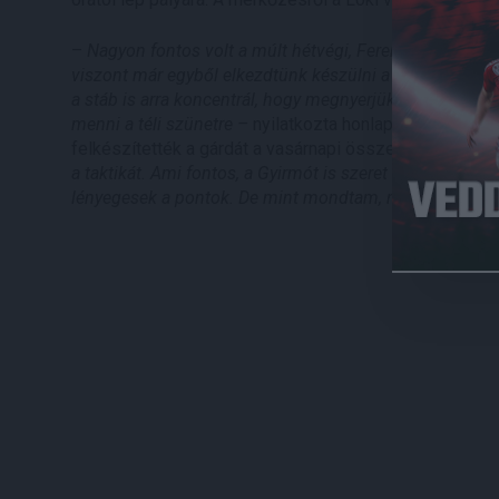
–
Nagyon fontos volt a múlt hétvégi, Ferencváros ellen
viszont már egyből elkezdtünk készülni a gyirmóti talál
a stáb is arra koncentrál, hogy megnyerjük az év utolsó 
menni a téli szünetre –
nyilatkozta honlapunknak Czucz
felkészítették a gárdát a vasárnapi összecsapásra. –
M
a taktikát. Ami fontos, a Gyirmót is szeret futballozni, 
lényegesek a pontok. De mint mondtam, minden eshető