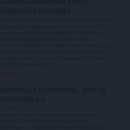
SZURKOLÓI INFORMÁCIÓK A DVSC-
NYÍREGYHÁZA RANGADÓRA
A DVSC az OTP Bank Liga 3. fordulójában az ősi rivális
Nyíregyházát fogadja augusztus 9-én, vasárnap 17.30-
kor a Nagyerdei Stadionban. Nagy az érdeklődés, a
találkozóra megvásárolhatók a jegyek online, a
www.nagyerdeistadion.hu oldalon, illetve személyesen
a stadion pénztáraiban (nyitva hétköznap 10 és 18,
szombaton 10 és 15 óra között, vasárnap 10 órától). A
DVSC Store vasárnap 12 […]
Bővebben →
ÉRVÉNYESÜLT A PAPÍRFORMA
DVSC-FC
:
COPENHAGEN 0-3
2026.08.06.
Az örmény Pjunyik Jereván búcsúztatása után a
bombaerős, válogatottakkal teletűzdelt, dán
rekordbajnok FC Copenhagen (Köbenhavn) együttesét