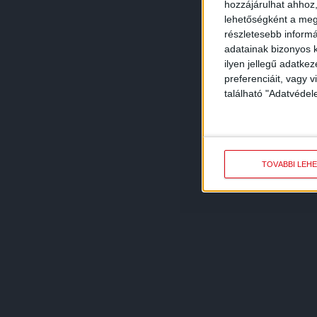
hozzájárulhat ahhoz,
lehetőségként a megf
részletesebb informác
adatainak bizonyos k
ilyen jellegű adatke
preferenciáit, vagy v
található "Adatvéde
TOVÁBBI LEH