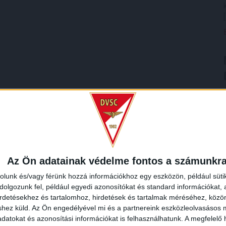
Az Ön adatainak védelme fontos a számunkr
rolunk és/vagy férünk hozzá információkhoz egy eszközön, például süti
olgozunk fel, például egyedi azonosítókat és standard információkat,
irdetésekhez és tartalomhoz, hirdetések és tartalmak méréséhez, kö
shez küld.
Az Ön engedélyével mi és a partnereink eszközleolvasásos m
datokat és azonosítási információkat is felhasználhatunk. A megfelelő h