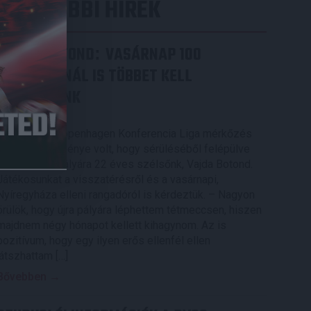
LEGUTÓBBI HÍREK
VAJDA BOTOND
VASÁRNAP 100
:
SZÁZALÉKNÁL IS TÖBBET KELL
BELEADNUNK
2026.08.07.
A DVSC-FC Copenhagen Konferencia Liga mérkőzés
örömteli eseménye volt, hogy sérüléséből felépülve
visszatért a pályára 22 éves szélsőnk, Vajda Botond.
Játékosunkat a visszatérésről és a vasárnapi,
Nyíregyháza elleni rangadóról is kérdeztük. – Nagyon
örülök, hogy újra pályára léphettem tétmeccsen, hiszen
majdnem négy hónapot kellett kihagynom. Az is
pozitívum, hogy egy ilyen erős ellenfél ellen
játszhattam […]
Bővebben →