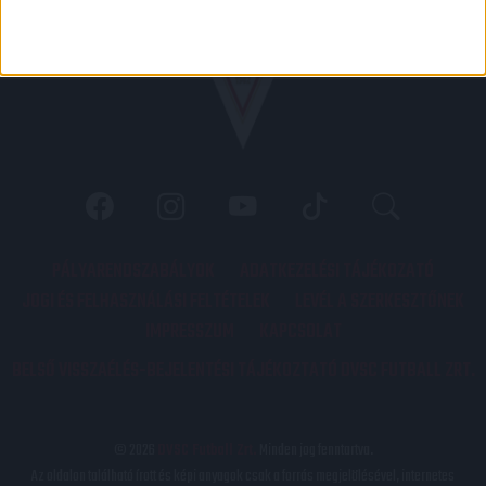
PÁLYARENDSZABÁLYOK
ADATKEZELÉSI TÁJÉKOZATÓ
JOGI ÉS FELHASZNÁLÁSI FELTÉTELEK
LEVÉL A SZERKESZTŐNEK
IMPRESSZUM
KAPCSOLAT
BELSŐ VISSZAÉLÉS-BEJELENTÉSI TÁJÉKOZTATÓ DVSC FUTBALL ZRT.
© 2026
DVSC Futball Zrt.
Minden jog fenntartva.
Az oldalon található írott és képi anyagok csak a forrás megjelölésével, internetes