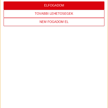
LEGUTÓBBI EREDMÉNY
ELFOGADOM
TOVÁBBI LEHETŐSÉGEK
NEM FOGADOM EL
DVSC
FC
COPENHAGEN
0
-
3
2026-08-
KONFERENCIA LIGA 3.
MECCS
06 19:00
SELEJTEZŐFDORDULÓ
RÉSZLETEI