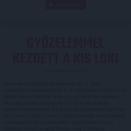
JEGYVÁSÁRLÁS
GYŐZELEMMEL
KEZDETT A KIS LOKI
Közzétéve: 2022.07.31.
Nemcsak a felnőtt gárda, hanem az NB III. Keleti
csoportjában szereplő DVSC II. is megkezdte a 2022/23-as
bajnoki idényt vasárnap. A kis Loki az újonc Körösladányi
MSK együttesét fogadta július 31-én a Dóczy utcai
egyetemi sporttelepen. Az igencsak megfiatalított keretnek
nincs könnyű dolga a felnőtt futball harmadik vonalát jelentő
pontvadászatban, a gárda ennek megfelelően kemény
munkával készült a rajtra. Mindez meg is hozta az