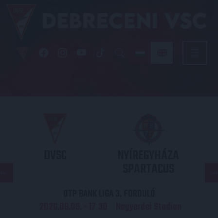
DVSC
NYÍREGYHÁZA
SPARTACUS
OTP BANK LIGA 3. FORDULÓ
2026.08.09. - 17
30
Nagyerdei Stadion
: