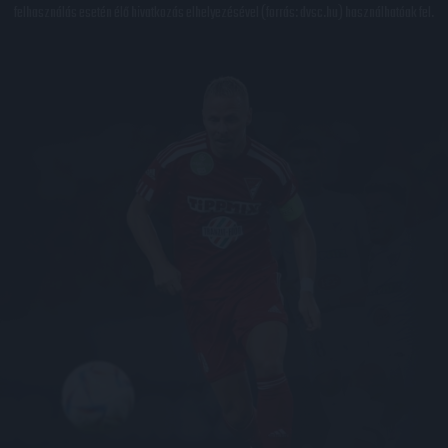
felhasználás esetén élő hivatkozás elhelyezésével (forrás: dvsc.hu) használhatóak fel.