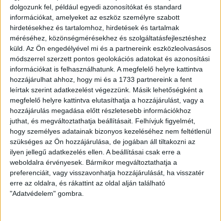
dolgozunk fel, például egyedi azonosítókat és standard
információkat, amelyeket az eszköz személyre szabott
hirdetésekhez és tartalomhoz, hirdetések és tartalmak
méréséhez, közönségmérésekhez és szolgáltatásfejlesztéshez
küld.
Az Ön engedélyével mi és a partnereink eszközleolvasásos
módszerrel szerzett pontos geolokációs adatokat és azonosítási
információkat is felhasználhatunk. A megfelelő helyre kattintva
hozzájárulhat ahhoz, hogy mi és a 1733 partnereink a fent
leírtak szerint adatkezelést végezzünk. Másik lehetőségként a
megfelelő helyre kattintva elutasíthatja a hozzájárulást, vagy a
Máté Péter győzelemmel debütált
hozzájárulás megadása előtt részletesebb információkhoz
juthat, és megváltoztathatja beállításait.
Felhívjuk figyelmét,
hogy személyes adatainak bizonyos kezeléséhez nem feltétlenül
LEGUTÓBBI HÍREK
szükséges az Ön hozzájárulása, de jogában áll tiltakozni az
ilyen jellegű adatkezelés ellen. A beállításai csak erre a
weboldalra érvényesek. Bármikor megváltoztathatja a
preferenciáit, vagy visszavonhatja hozzájárulását, ha visszatér
KIKAPOTT A KIS LOKI
erre az oldalra, és rákattint az oldal alján található
"Adatvédelem" gombra.
2026.08.08.
A DVSC II. szombaton Pallagon a Füzesabony gárdáját
fogadta az NB III. Észak-keleti csoport 3. fordulójában, s