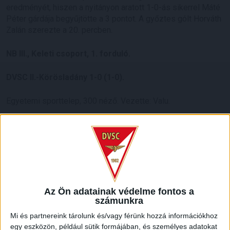
eredményét, hiszen a nyitányon aratott 1-0-ás sikerrel Máté
Péter gárdája begyűjtötte a 3 pontot. A győztes gólt Horváth
Zalán szerezte a 20. percben.
NB III., Keleti csoport, 1. forduló.
DVSC II.-Körösladány 1-0 (1-0).
Egyetemi sporttelep, 300 néző. Vezette: Valu.
DVSC II.:
Erdélyi – Kusnyír, Tordai, Fábián, Füzfői, Sárosi,
Zahuczky, Horváth Z. (Székelyhidi, 80.), Takács B., Bökönyi
(Gomes, 90.), Rácz B. (Batai, 66.). Vezetőedző: Máté Péter.
Gól:
Horváth Z. (20.).
Az Ön adatainak védelme fontos a
számunkra
Mi és partnereink tárolunk és/vagy férünk hozzá információkhoz
egy eszközön, például sütik formájában, és személyes adatokat