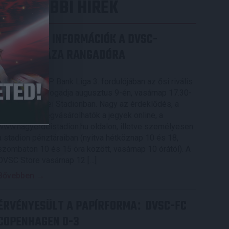
LEGUTÓBBI HÍREK
SZURKOLÓI INFORMÁCIÓK A DVSC-
NYÍREGYHÁZA RANGADÓRA
2026.08.07.
A DVSC az OTP Bank Liga 3. fordulójában az ősi rivális
Nyíregyházát fogadja augusztus 9-én, vasárnap 17.30-
kor a Nagyerdei Stadionban. Nagy az érdeklődés, a
találkozóra megvásárolhatók a jegyek online, a
www.nagyerdeistadion.hu oldalon, illetve személyesen
a stadion pénztáraiban (nyitva hétköznap 10 és 18,
szombaton 10 és 15 óra között, vasárnap 10 órától). A
DVSC Store vasárnap 12 […]
Bővebben →
ÉRVÉNYESÜLT A PAPÍRFORMA
DVSC-FC
:
COPENHAGEN 0-3