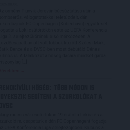
2026.08.06.
Az örmény Pjunyik Jereván búcsúztatása után a
bombaerős, válogatottakkal teletűzdelt, dán
rekordbajnok FC Copenhagen (Köbenhavn) együttesét
fogadta a Loki csütörtökön este az UEFA Konferencia
Liga 3. selejtezőkörének első mérkőzésén. A
kezdőcsapatban ott volt többek között Szécsi Márk,
Batik Bence és a DVSC-ben most debütáló Dénes
Vilmos is. A találkozót a hőség dacára mindkét gárda
viszonylag […]
Bővebben →
RENDKÍVÜLI HŐSÉG
TÖBB MÓDON IS
:
IGYEKSZIK SEGÍTENI A SZURKOLÓKAT A
DVSC
Nagy meccs vár csütörtökön 19 órától a Lokira és a
szurkolóira, csapatunk a dán FC Copenhagent fogadja
az UEFA Konferencia Liga selejtezőjében. Klubunk a