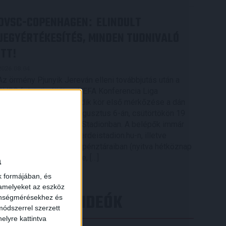
DVSC-COPENHAGEN
ELINDULT
:
JEGYÉRTÉKESÍTÉS, MINDEN TUDNIVALÓ
ITT!
2026.08.04.
Az örmény Pjunyik Jereván elleni továbbjutás után a
DVSC folytatja útját az UEFA Konferencia Liga
selejtezőjében, a harmadik kör első mérkőzése a dán
FC Copenhagen ellen augusztus 6-án, csütörtökön 19
órától lesz a Nagyerdei Stadionban. A belépők immár
elérhetők online, a nagyerdeistadion.hu-n, illetve
személyesen a stadion pénztáraiban (nyitva hétköznap
10 és 18 óra között). Íme, […]
a
Bővebben →
k formájában, és
 amelyeket az eszköz
LEGÚJABB VIDEÓK
zönségmérésekhez és
ódszerrel szerzett
elyre kattintva