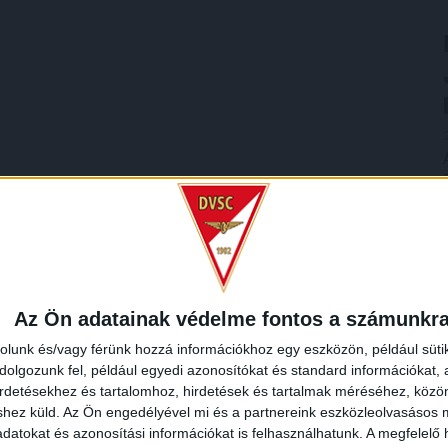
Az Ön adatainak védelme fontos a számunkr
rolunk és/vagy férünk hozzá információkhoz egy eszközön, például süti
olgozunk fel, például egyedi azonosítókat és standard információkat,
irdetésekhez és tartalomhoz, hirdetések és tartalmak méréséhez, kö
shez küld.
Az Ön engedélyével mi és a partnereink eszközleolvasásos m
datokat és azonosítási információkat is felhasználhatunk. A megfelelő h