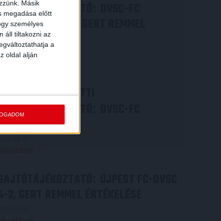
ezzünk. Másik
SAJTÓTÁJÉKOZTATÓ
DVSC-FC
:
ás megadása előtt
COPENHAGEN 0-3, GERT REMMEL
hogy személyes
áll tiltakozni az
ÉRTÉKELÉSE
egváltoztathatja a
2026.08.07.
z oldal alján
Bővebben →
VIDEÓ! MECCS ELŐTTI
SAJTÓTÁJÉKOZTATÓ
DVSC-FC
:
FOGADOM
COPENHAGEN
2026.08.05.
Bővebben →
SAJTÓTÁJÉKOZTATÓ
ÚJPEST FC-DVSC
:
4-2, GERT REMMEL ÉRTÉKELÉSE
2026.08.03.
Bővebben →