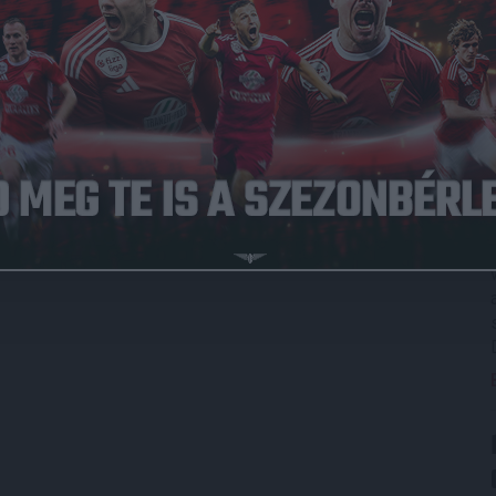
árosi, Barna (Bencze 46.) – Kuti (Szutor 46.), Nikitscher,