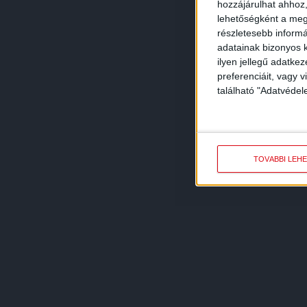
hozzájárulhat ahhoz,
lehetőségként a megf
részletesebb informác
adatainak bizonyos k
ilyen jellegű adatke
preferenciáit, vagy v
található "Adatvéde
TOVÁBBI LEH