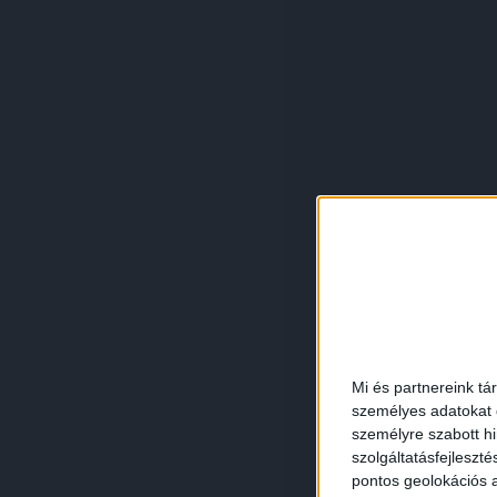
Mi és partnereink tá
személyes adatokat d
személyre szabott h
szolgáltatásfejleszté
pontos geolokációs a