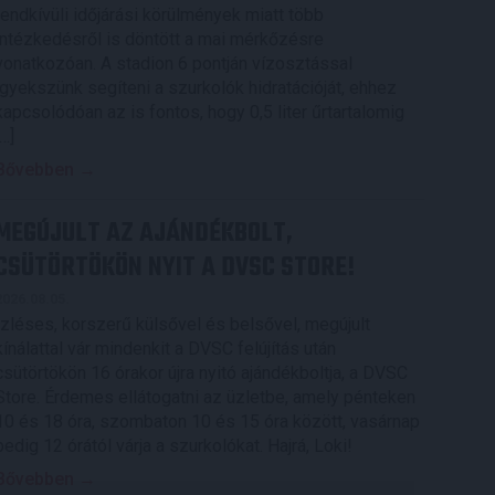
rendkívüli időjárási körülmények miatt több
intézkedésről is döntött a mai mérkőzésre
vonatkozóan. A stadion 6 pontján vízosztással
igyekszünk segíteni a szurkolók hidratációját, ehhez
kapcsolódóan az is fontos, hogy 0,5 liter űrtartalomig
[…]
Bővebben →
MEGÚJULT AZ AJÁNDÉKBOLT,
CSÜTÖRTÖKÖN NYIT A DVSC STORE!
2026.08.05.
Ízléses, korszerű külsővel és belsővel, megújult
kínálattal vár mindenkit a DVSC felújítás után
csütörtökön 16 órakor újra nyitó ajándékboltja, a DVSC
Store. Érdemes ellátogatni az üzletbe, amely pénteken
10 és 18 óra, szombaton 10 és 15 óra között, vasárnap
pedig 12 órától várja a szurkolókat. Hajrá, Loki!
Bővebben →