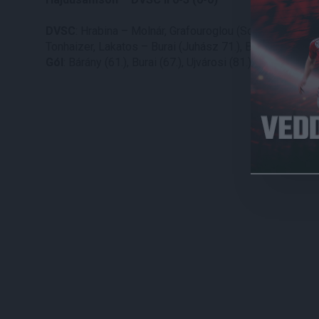
DVSC
: Hrabina – Molnár, Grafouroglou (Soltész 77.), Ujv
Tonhaizer, Lakatos – Burai (Juhász 71.), Bárány
Gól
: Bárány (61.), Burai (67.), Ujvárosi (81.)