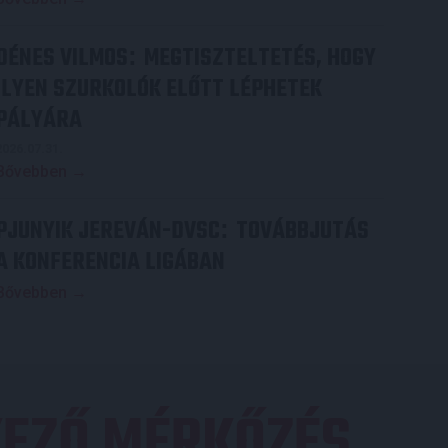
DÉNES VILMOS
MEGTISZTELTETÉS, HOGY
:
ILYEN SZURKOLÓK ELŐTT LÉPHETEK
PÁLYÁRA
2026.07.31.
Bővebben →
PJUNYIK JEREVÁN-DVSC
TOVÁBBJUTÁS
:
A KONFERENCIA LIGÁBAN
Bővebben →
EZŐ MÉRKŐZÉS