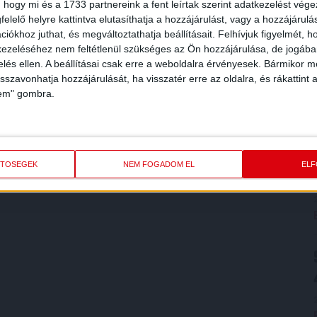
 hogy mi és a 1733 partnereink a fent leírtak szerint adatkezelést vég
elelő helyre kattintva elutasíthatja a hozzájárulást, vagy a hozzájárul
iókhoz juthat, és megváltoztathatja beállításait.
Felhívjuk figyelmét, 
ezeléséhez nem feltétlenül szükséges az Ön hozzájárulása, de jogában 
zelés ellen. A beállításai csak erre a weboldalra érvényesek. Bármikor m
isszavonhatja hozzájárulását, ha visszatér erre az oldalra, és rákattint a
lem" gombra.
ETŐSÉGEK
NEM FOGADOM EL
EL