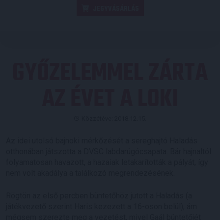
JEGYVÁSÁRLÁS
GYŐZELEMMEL ZÁRTA
AZ ÉVET A LOKI
Közzétéve: 2018.12.15.
Az idei utolsó bajnoki mérkőzését a sereghajtó Haladás
otthonában játszotta a DVSC labdarúgócsapata. Bár hajnaltól
folyamatosan havazott, a hazaiak letakarították a pályát, így
nem volt akadálya a találkozó megrendezésének.
Rögtön az első percben büntetőhöz jutott a Haladás (a
játékvezető szerint Haris kezezett a 16-oson belül), ám
mégsem szerezte meg a vezetést, mivel Gaál büntetőjét