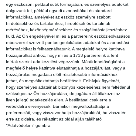
találkozót! Szép búcsú az évtől.
egy eszközön, például sütik formájában, és személyes adatokat
dolgozunk fel, például egyedi azonosítókat és standard
információkat, amelyeket az eszköz személyre szabott
OTP Bank Liga, 18. forduló
hirdetésekhez és tartalomhoz, hirdetések és tartalmak
Szombathelyi Haladás – DVSC 0-2 (0-1)
méréséhez, közönségmérésekhez és szolgáltatásfejlesztéshez
küld.
Az Ön engedélyével mi és a partnereink eszközleolvasásos
Szombathely, 1220 néző. Vezette: Kassai (Szécsényi, Vígh-
módszerrel szerzett pontos geolokációs adatokat és azonosítási
Tarsonyi)
információkat is felhasználhatunk. A megfelelő helyre kattintva
Haladás
: Király – Habovda, Benes, Tamás, Bosnjak –
hozzájárulhat ahhoz, hogy mi és a 1733 partnereink a fent
Mészáros, Dausvili (Priskin 46.), Jagodics – Bambgoye,
leírtak szerint adatkezelést végezzünk. Másik lehetőségként a
Gaál (Ofosu 70.), Németh (Grumics 46.)
megfelelő helyre kattintva elutasíthatja a hozzájárulást, vagy a
DVSC
: Nagy S. – Kinyik, Szatmári, Pávkovics (Jovanovic 30.),
hozzájárulás megadása előtt részletesebb információkhoz
Ferenczi – Varga K. (Könyves 88.), Kusnyír, Haris, Bódi –
juthat, és megváltoztathatja beállításait.
Felhívjuk figyelmét,
Avdijaj, Szécsi (Takács 91.)
hogy személyes adatainak bizonyos kezeléséhez nem feltétlenül
Gól
: 0-1 Bódi (14.), 0-2 Szécsi (58.)
szükséges az Ön hozzájárulása, de jogában áll tiltakozni az
Sárga lap
: Dausvili (24.), Tamás (44.), Németh (45+1.), Varga
ilyen jellegű adatkezelés ellen. A beállításai csak erre a
K. (57.), Bamgboye (76.), Mészáros K. (82.)
weboldalra érvényesek. Bármikor megváltoztathatja a
Kiállítva
: Mészáros K. (90.)
preferenciáit, vagy visszavonhatja hozzájárulását, ha visszatér
erre az oldalra, és rákattint az oldal alján található
LEGUTÓBBI HÍREK
"Adatvédelem" gombra.