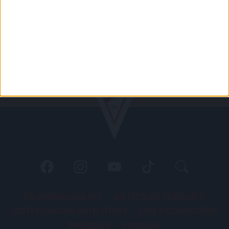
PÁLYARENDSZABÁLYOK
ADATKEZELÉSI TÁJÉKOZATÓ
JOGI ÉS FELHASZNÁLÁSI FELTÉTELEK
LEVÉL A SZERKESZTŐNEK
IMPRESSZUM
KAPCSOLAT