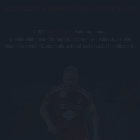
BELSŐ VISSZAÉLÉS-BEJELENTÉSI TÁJÉKOZTATÓ DVSC FUTBALL ZRT.
© 2026
DVSC Futball Zrt.
Minden jog fenntartva.
Az oldalon található írott és képi anyagok csak a forrás megjelölésével, internetes
felhasználás esetén élő hivatkozás elhelyezésével (forrás: dvsc.hu) használhatóak fel.