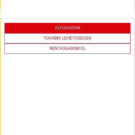
KONFERENCIA LIGÁBAN
Bővebben →
ELFOGADOM
TOVÁBBI LEHETŐSÉGEK
LEGUTÓBBI EREDMÉNY
NEM FOGADOM EL
DVSC
FC
COPENHAGEN