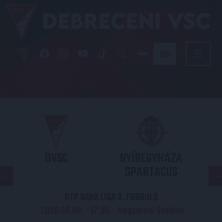
DVSC
NYÍREGYHÁZA
SPARTACUS
OTP BANK LIGA 3. FORDULÓ
2026.08.09. - 17
30
Nagyerdei Stadion
: