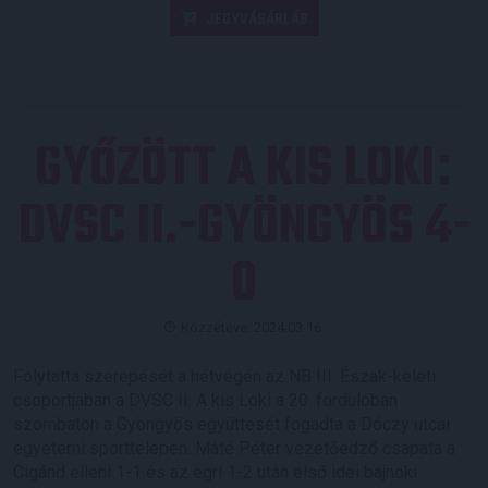
JEGYVÁSÁRLÁS
GYŐZÖTT A KIS LOKI
:
DVSC II.-GYÖNGYÖS 4-
0
Közzétéve: 2024.03.16.
Folytatta szerepését a hétvégén az NB III. Észak-keleti
csoportjában a DVSC II. A kis Loki a 20. fordulóban
szombaton a Gyöngyös együttesét fogadta a Dóczy utcai
egyetemi sporttelepen. Máté Péter vezetőedző csapata a
Cigánd elleni 1-1 és az egri 1-2 után első idei bajnoki