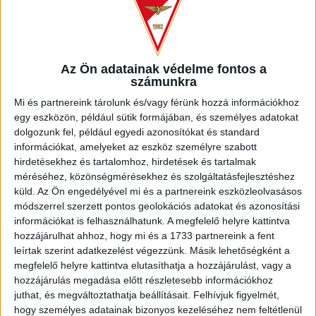
Az Ön adatainak védelme fontos a
számunkra
Mi és partnereink tárolunk és/vagy férünk hozzá információkhoz
egy eszközön, például sütik formájában, és személyes adatokat
dolgozunk fel, például egyedi azonosítókat és standard
információkat, amelyeket az eszköz személyre szabott
hirdetésekhez és tartalomhoz, hirdetések és tartalmak
méréséhez, közönségmérésekhez és szolgáltatásfejlesztéshez
küld.
Az Ön engedélyével mi és a partnereink eszközleolvasásos
módszerrel szerzett pontos geolokációs adatokat és azonosítási
információkat is felhasználhatunk. A megfelelő helyre kattintva
Máté Péter vezetőedző:
Az első pillanattól kezdve
hozzájárulhat ahhoz, hogy mi és a 1733 partnereink a fent
támadólag léptünk fel, tudtuk, miben rejlik a Gyöngyös ereje,
leírtak szerint adatkezelést végezzünk. Másik lehetőségként a
erre készültünk is. Amit elterveztünk ,abból sok mindent
megfelelő helyre kattintva elutasíthatja a hozzájárulást, vagy a
megvalósítottunk, csak gratulálni tudok a játékosoknak.
hozzájárulás megadása előtt részletesebb információkhoz
juthat, és megváltoztathatja beállításait.
Felhívjuk figyelmét,
NB III., Észak-keleti csoport, 20. forduló.
hogy személyes adatainak bizonyos kezeléséhez nem feltétlenül