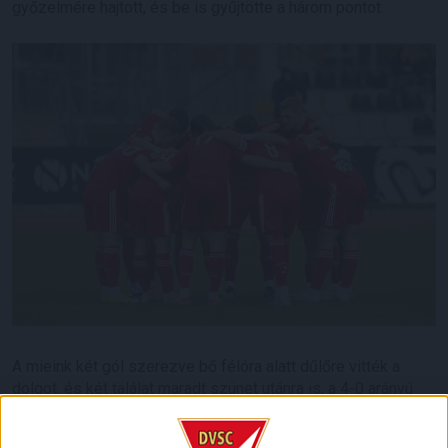
győzelmére hajtott, és be is gyűjtötte a három pontot.
A mieink két gól szerezve bő félóra alatt dűlőre vitték a
dolgot, és két találat maradt szünet utánra is, a 4-0 arányú
győzelem abszolút magabiztosnak mondható.