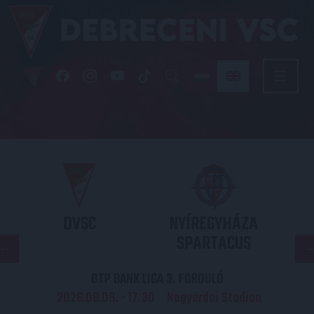
DVSC
NYÍREGYHÁZA
SPARTACUS
OTP BANK LIGA 3. FORDULÓ
2026.08.09. - 17
30
Nagyerdei Stadion
: