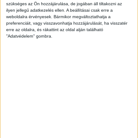
szükséges az Ön hozzájárulása, de jogában áll tiltakozni az
DVSC II-Gyöngyös 4-0 (2-0).
ilyen jellegű adatkezelés ellen. A beállításai csak erre a
weboldalra érvényesek. Bármikor megváltoztathatja a
preferenciáit, vagy visszavonhatja hozzájárulását, ha visszatér
Debrecen, 200 néző. Vezette: Lovas L.
erre az oldalra, és rákattint az oldal alján található
"Adatvédelem" gombra.
DVSC II.:
Engedi – Nagy R., Gyenti (Vaskó, 63.), E.
Romanchuk (Soroka, 63.), Hornyák, Cibla, Farkas T. (Takács B.,
71.), Kohut, Doktor (Fábián, 81.), Kozma, Horváth Z. (Horváth-
Gaudi, 71.) Vezetőedző: Máté Péter.
Gól:
Doktor (7., 51.), Kohut (35.), Kozma (67.).