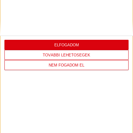
2026.08.07.
Bővebben →
VIDEÓ! MECCS ELŐTTI SAJTÓTÁJÉKOZTATÓ
:
DVSC-FC COPENHAGEN
2026.08.05.
ELFOGADOM
Bővebben →
TOVÁBBI LEHETŐSÉGEK
SAJTÓTÁJÉKOZTATÓ
ÚJPEST FC-DVSC 4-2,
NEM FOGADOM EL
:
GERT REMMEL ÉRTÉKELÉSE
2026.08.03.
Bővebben →
DÉNES VILMOS
MEGTISZTELTETÉS, HOGY
:
ILYEN SZURKOLÓK ELŐTT LÉPHETEK PÁLYÁRA
2026.07.31.