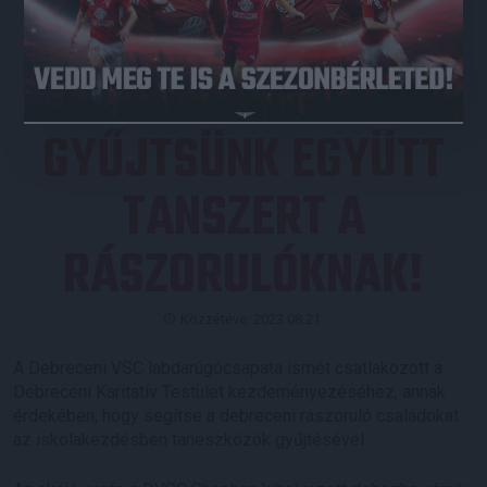
JEGYVÁSÁRLÁS
GYŰJTSÜNK EGYÜTT
TANSZERT A
RÁSZORULÓKNAK!
Közzétéve: 2023.08.21.
A Debreceni VSC labdarúgócsapata ismét csatlakozott a
Debreceni Karitatív Testület kezdeményezéséhez, annak
érdekében, hogy segítse a debreceni rászoruló családokat
az iskolakezdésben taneszközök gyűjtésével.