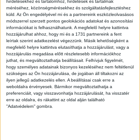
hirdetésekhez és tartalomhoz, hirdetések és tartalmak
méréséhez, közönségmérésekhez és szolgáltatásfejlesztéshez
küld.
Az Ön engedélyével mi és a partnereink eszközleolvasásos
módszerrel szerzett pontos geolokációs adatokat és azonosítási
információkat is felhasználhatunk. A megfelelő helyre kattintva
LEGUTÓBBI HÍREK
hozzájárulhat ahhoz, hogy mi és a 1731 partnereink a fent
leírtak szerint adatkezelést végezzünk. Másik lehetőségként a
megfelelő helyre kattintva elutasíthatja a hozzájárulást, vagy a
MEGÚJULT AZ AJÁNDÉKBOLT, CSÜTÖRTÖKÖN
hozzájárulás megadása előtt részletesebb információkhoz
NYIT A DVSC STORE!
juthat, és megváltoztathatja beállításait.
Felhívjuk figyelmét,
hogy személyes adatainak bizonyos kezeléséhez nem feltétlenül
2026.08.05.
szükséges az Ön hozzájárulása, de jogában áll tiltakozni az
Ízléses, korszerű külsővel és belsővel, megújult kínálattal
ilyen jellegű adatkezelés ellen. A beállításai csak erre a
vár mindenkit a DVSC felújítás után csütörtökön 16 órakor
weboldalra érvényesek. Bármikor megváltoztathatja a
újra nyitó ajándékboltja, a DVSC Store. Érdemes ellátogatni
preferenciáit, vagy visszavonhatja hozzájárulását, ha visszatér
az üzletbe, amely pénteken 10 és 18 óra, szombaton 10 és
erre az oldalra, és rákattint az oldal alján található
15 óra között, vasárnap pedig 12 órától várja a szurkolókat.
"Adatvédelem" gombra.
Hajrá, Loki!
Bővebben →