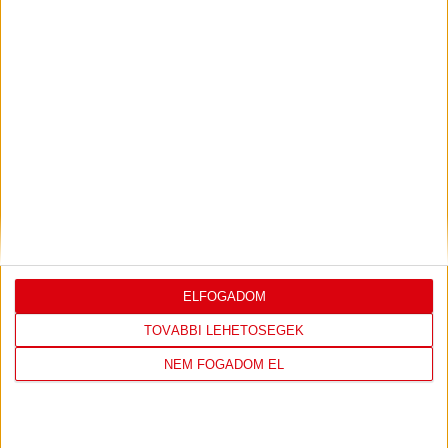
ÉRTÉKELÉSE
Bővebben →
LEGUTÓBBI EREDMÉNY
ELFOGADOM
TOVÁBBI LEHETŐSÉGEK
ÚJPEST FC
DVSC
NEM FOGADOM EL
4
-
2