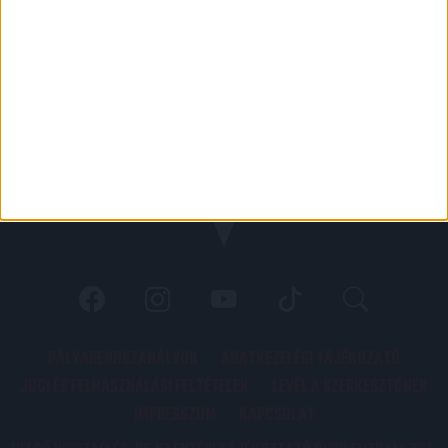
PÁLYARENDSZABÁLYOK
ADATKEZELÉSI TÁJÉKOZATÓ
JOGI ÉS FELHASZNÁLÁSI FELTÉTELEK
LEVÉL A SZERKESZTŐNEK
IMPRESSZUM
KAPCSOLAT