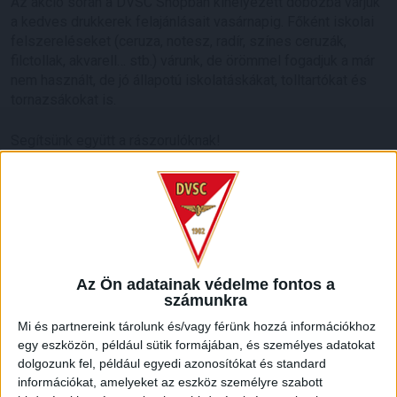
Az akció során a DVSC Shopban kihelyezett dobozba várjuk
a kedves drukkerek felajánlásait vasárnapig. Főként iskolai
felszereléseket (ceruza, notesz, radír, színes ceruzák,
filctollak, akvarell… stb.) várunk, de örömmel fogadjuk a már
nem használt, de jó állapotú iskolatáskákat, tolltartókat és
tornazsákokat is.
Segítsünk együtt a rászorulóknak!
Az Ön adatainak védelme fontos a
számunkra
Mi és partnereink tárolunk és/vagy férünk hozzá információkhoz
egy eszközön, például sütik formájában, és személyes adatokat
dolgozunk fel, például egyedi azonosítókat és standard
információkat, amelyeket az eszköz személyre szabott