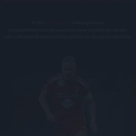
BELSŐ VISSZAÉLÉS-BEJELENTÉSI TÁJÉKOZTATÓ DVSC FUTBALL ZRT.
© 2026
DVSC Futball Zrt.
Minden jog fenntartva.
Az oldalon található írott és képi anyagok csak a forrás megjelölésével, internetes
felhasználás esetén élő hivatkozás elhelyezésével (forrás: dvsc.hu) használhatóak fel.