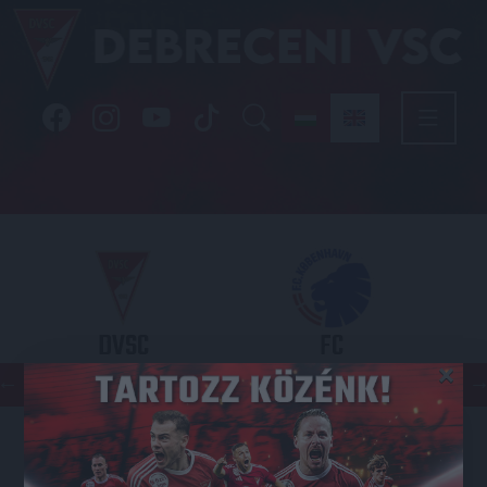
DVSC
FC
×
COPENHAGEN
KONFERENCIA LIGA 3. SELEJTEZŐFDORDULÓ
2026.08.06. - 19
00
Nagyerdei Stadion
: