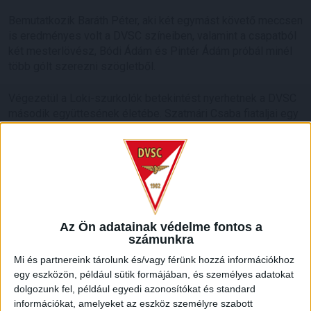
Bemutatkozik Baráth Péter, aki két egymást követő meccsen
is eredményes volt a DVSC színeiben, valamint a csapatból
két mesterlövész, Bódi Ádám és Pintér Ádám próbál minél
több gólt szerezni szögletből.
Végezetül a Loki-szurkolók betekintést nyerhetnek a DVSC
második együttesének életébe. Szatmári Csaba fiataljai egy
kicsit beragadtak a rajtnál, ám azt követően zsinórban négy
győzelmet arattak és egy döntetlent értek el az NB III Keleti
csoportban.
A legújabb Csak a Loki! tehát csütörtökön 18.15 órától lesz
látható az M4-en, amely pénteken 09.25 órától megismétli
az adást. A Debrecen Televízióban pedig pénteken 20.15
Az Ön adatainak védelme fontos a
órától tekinthetik meg a részt a hajdúsági drukkerek.
számunkra
Mi és partnereink tárolunk és/vagy férünk hozzá információkhoz
egy eszközön, például sütik formájában, és személyes adatokat
dolgozunk fel, például egyedi azonosítókat és standard
információkat, amelyeket az eszköz személyre szabott