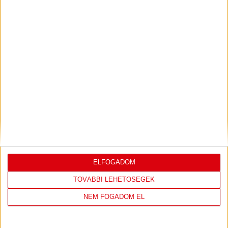
KONFERENCIA LIGÁBAN
Bővebben →
LEGUTÓBBI EREDMÉNY
ELFOGADOM
DVSC
NYÍREGYHÁZA
TOVÁBBI LEHETŐSÉGEK
SPARTACUS
NEM FOGADOM EL