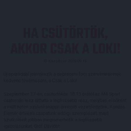
HA CSÜTÖRTÖK,
AKKOR CSAK A LOKI!
Közzétéve: 2020.09.15.
Új epizóddal jelentkezik a debreceni foci szerelmeseinek
kedvenc tévéműsora, a Csak a Loki!
Szeptember 17-én, csütörtökön 18.15 órától az M4 Sport
csatornán lesz látható a legfrissebb rész, melyben elsőként
a múlt héten születésnapját ünneplő vezetőedzőnk, Kondás
Elemér értékeli csapatunk eddigi szereplését, majd
szurkolóink jobban megismerhetik a legfrissebb
igazolásunkat, Gróf Dávidot.