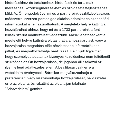
LEGUTÓBBI HÍREK
hirdetésekhez és tartalomhoz, hirdetések és tartalmak
méréséhez, közönségmérésekhez és szolgáltatásfejlesztéshez
küld.
Az Ön engedélyével mi és a partnereink eszközleolvasásos
módszerrel szerzett pontos geolokációs adatokat és azonosítási
GYŐZELEM A RANGADÓN
DVSC-
:
információkat is felhasználhatunk. A megfelelő helyre kattintva
NYÍREGYHÁZA 1-0
hozzájárulhat ahhoz, hogy mi és a 1733 partnereink a fent
leírtak szerint adatkezelést végezzünk. Másik lehetőségként a
2026.08.09.
megfelelő helyre kattintva elutasíthatja a hozzájárulást, vagy a
Hamisítatlan rangadóhangulatban lépett pályára a DVSC az
hozzájárulás megadása előtt részletesebb információkhoz
OTP Bank Liga 3. fordulójában, hiszen vasárnap délután az
juthat, és megváltoztathatja beállításait.
Felhívjuk figyelmét,
ősi rivális Nyíregyházát fogadta. A kezdőcsapatban helyet
hogy személyes adatainak bizonyos kezeléséhez nem feltétlenül
kapott az ifjú, saját nevelésű Sain Balázs is, a
szükséges az Ön hozzájárulása, de jogában áll tiltakozni az
támadószekcióban Szendrei Ákost Dzsudzsák Balázs,
ilyen jellegű adatkezelés ellen. A beállításai csak erre a
weboldalra érvényesek. Bármikor megváltoztathatja a
illetve a két szélről Dénes Vilmos és Cibla Flórián
preferenciáit, vagy visszavonhatja hozzájárulását, ha visszatér
támogatta. A mérkőzés jó iramban kezdődött, mindkét gárda
erre az oldalra, és rákattint az oldal alján található
jelentkezett […]
"Adatvédelem" gombra.
Bővebben →
KIKAPOTT A KIS LOKI
2026.08.08.