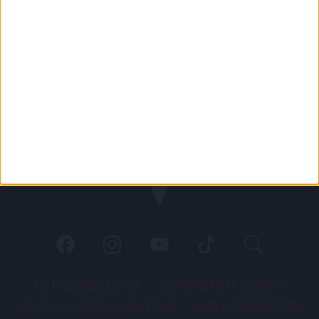
PÁLYARENDSZABÁLYOK
ADATKEZELÉSI TÁJÉKOZATÓ
JOGI ÉS FELHASZNÁLÁSI FELTÉTELEK
LEVÉL A SZERKESZTŐNEK