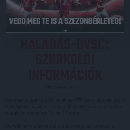
JEGYVÁSÁRLÁS
HALADÁS-DVSC
:
SZURKOLÓI
INFORMÁCIÓK
Közzétéve: 2018.12.12.
Csapatunkra igen hosszú út vár az OTP Bank Liga idei utolsó
fordulójában, ugyanis a Szombathelyi Haladás vendégeként
lép pályára december 15-én, 17 órától.
Szurkolóink rendelkezésére 800 db jegy áll, amelyek a