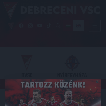
DVSC
NYÍREGYHÁZA
×
SPARTACUS
OTP BANK LIGA 3. FORDULÓ
2026.08.09. - 17
30
Nagyerdei Stadion
: