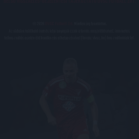
BELSŐ VISSZAÉLÉS-BEJELENTÉSI TÁJÉKOZTATÓ DVSC FUTBALL ZRT.
© 2026
DVSC Futball Zrt.
Minden jog fenntartva.
Az oldalon található írott és képi anyagok csak a forrás megjelölésével, internetes
felhasználás esetén élő hivatkozás elhelyezésével (forrás: dvsc.hu) használhatóak fel.