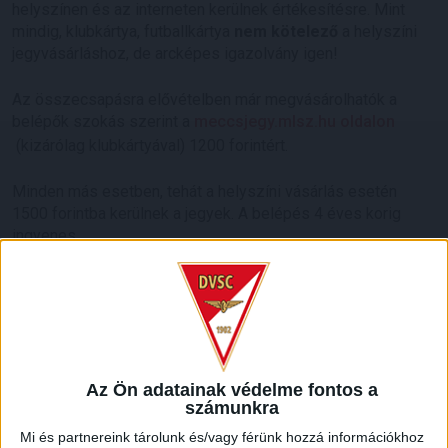
helyszínen és az interneten kerülnek értékesítésre. Mint
mindig, klubkártya, futballkártya
nem
kötelező
a helyszíni
jegyvásárláshoz, de arcképes igazolvány igen!
Az összecsapásra elővételben már megvásárolhatók a
belépők szokás szerint a
meccsjegy.mlsz.hu oldalon
(kizárólag klubkártyával) 1200 forintért.
Minden más esetben, tehát a helyszíni vásárlás esetén
1500 forintba kerülnek a jegyek. A belépés 4 éves korig
ingyenes.
A vendégszektor jele:
E. A stadionban forgókapus
beléptető rendszer üzemel, a beléptetés 15.45 órakor
kezdődik. A vendégszektorban büfé és illemhelyek várják
szurkolóinkat.
Az Ön adatainak védelme fontos a
számunkra
Mi és partnereink tárolunk és/vagy férünk hozzá információkhoz
A stadion vendégpénztárai 15.30 órakor nyitnak a találkozó