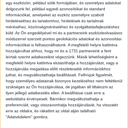
egy eszközön, például sütik formájában, és személyes adatokat
napján. A szombathelyiek kérik szurkolóinkat, hogy a jegy
dolgozunk fel, például egyedi azonosítókat és standard
nélkül, autóbusszal érkezők legkésőbb 16.15-ig érkezzenek
információkat, amelyeket az eszköz személyre szabott
meg a pénztárhoz.
hirdetésekhez és tartalomhoz, hirdetések és tartalmak
méréséhez, közönségmérésekhez és szolgáltatásfejlesztéshez
A szurkolók rendőri felvezetéssel is eljuthatnak a
küld.
Az Ön engedélyével mi és a partnereink eszközleolvasásos
szombathelyi stadionba.
módszerrel szerzett pontos geolokációs adatokat és azonosítási
információkat is felhasználhatunk. A megfelelő helyre kattintva
A találkozási pont a
Decathlon
Áruház
parkolója (
9700
hozzájárulhat ahhoz, hogy mi és a 1731 partnereink a fent
Szombathely, Bálványkő u. 3
., M86-os főút, illetve a 87-es
leírtak szerint adatkezelést végezzünk. Másik lehetőségként a
megfelelő helyre kattintva elutasíthatja a hozzájárulást, vagy a
számú főközlekedési út – Zanati u. forgalmi
hozzájárulás megadása előtt részletesebb információkhoz
csomópontjában, „elkerülő körgyűrű”). A konvoj 15 órától
juthat, és megváltoztathatja beállításait.
Felhívjuk figyelmét,
indul, 20-30 gépjármű esetén pedig folyamatos lesz a
hogy személyes adatainak bizonyos kezeléséhez nem feltétlenül
kísérés.
szükséges az Ön hozzájárulása, de jogában áll tiltakozni az
ilyen jellegű adatkezelés ellen. A beállításai csak erre a
weboldalra érvényesek. Bármikor megváltoztathatja a
preferenciáit, vagy visszavonhatja hozzájárulását, ha visszatér
Vendégszurkolóink a stadiontól 200 méterre, a Kenderesi
erre az oldalra, és rákattint az oldal alján található
úton is parkolhatnak.
"Adatvédelem" gombra.