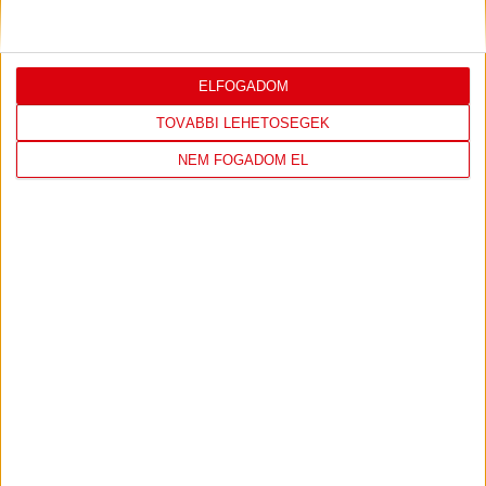
Bővebben →
ELFOGADOM
TOVÁBBI LEHETŐSÉGEK
LEGUTÓBBI EREDMÉNY
NEM FOGADOM EL
DVSC
FC
COPENHAGEN
19
:
00