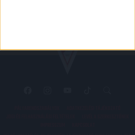
PÁLYARENDSZABÁLYOK
ADATKEZELÉSI TÁJÉKOZATÓ
JOGI ÉS FELHASZNÁLÁSI FELTÉTELEK
LEVÉL A SZERKESZTŐNEK
IMPRESSZUM
KAPCSOLAT