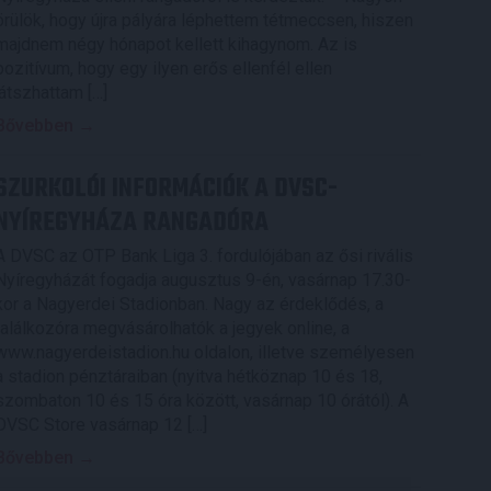
örülök, hogy újra pályára léphettem tétmeccsen, hiszen
majdnem négy hónapot kellett kihagynom. Az is
pozitívum, hogy egy ilyen erős ellenfél ellen
játszhattam […]
Bővebben →
SZURKOLÓI INFORMÁCIÓK A DVSC-
NYÍREGYHÁZA RANGADÓRA
A DVSC az OTP Bank Liga 3. fordulójában az ősi rivális
Nyíregyházát fogadja augusztus 9-én, vasárnap 17.30-
kor a Nagyerdei Stadionban. Nagy az érdeklődés, a
találkozóra megvásárolhatók a jegyek online, a
www.nagyerdeistadion.hu oldalon, illetve személyesen
a stadion pénztáraiban (nyitva hétköznap 10 és 18,
szombaton 10 és 15 óra között, vasárnap 10 órától). A
DVSC Store vasárnap 12 […]
Bővebben →