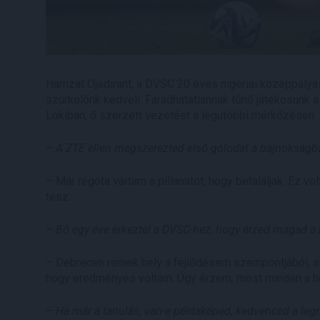
Hamzat Ojedirant, a DVSC 20 éves nigériai középpályá
szurkolónk kedveli. Fáradhatatlannak tűnő játékosunk a
Lokiban, ő szerzett vezetést a legutóbbi mérkőzésen. 
–
A ZTE ellen megszerezted első gólodat a bajnokságba
– Már régóta vártam a pillanatot, hogy betaláljak. Ez v
tesz.
–
Bő egy éve érkeztél a DVSC-hez, hogy érzed magad a 
– Debrecen remek hely a fejlődésem szempontjából, so
hogy eredményes voltam. Úgy érzem, most minden a he
–
Ha már a tanulás, van-e példaképed, kedvenced a leg