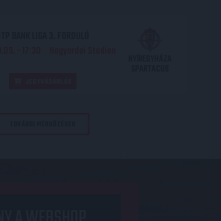
TP BANK LIGA 3. FORDULÓ
.09. - 17
30
Nagyerdei Stadion
:
NYÍREGYHÁZA
SPARTACUS
JEGYVÁSÁRLÁS
TOVÁBBI MÉRKŐZÉSEK
NY A WEBSHOP