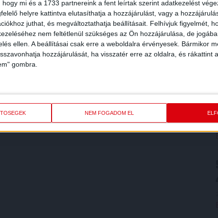
 hogy mi és a 1733 partnereink a fent leírtak szerint adatkezelést vég
elelő helyre kattintva elutasíthatja a hozzájárulást, vagy a hozzájárul
 vagyok és mindig megyek tovább. Ez vagyok én!
iókhoz juthat, és megváltoztathatja beállításait.
Felhívjuk figyelmét, 
ezeléséhez nem feltétlenül szükséges az Ön hozzájárulása, de jogában 
zelés ellen. A beállításai csak erre a weboldalra érvényesek. Bármikor m
isszavonhatja hozzájárulását, ha visszatér erre az oldalra, és rákattint a
lem" gombra.
tszottam, akkor is jobb, erősebb bajnokságokról álmodtam,
m kell a tanulást, így remélhetem a legjobbakat.
ETŐSÉGEK
NEM FOGADOM EL
EL