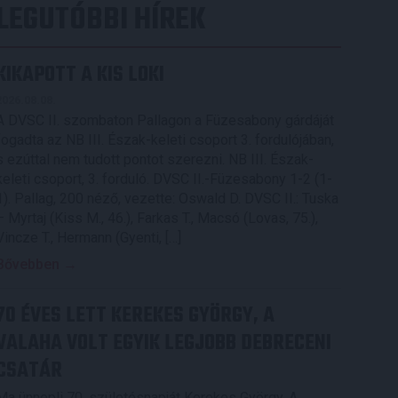
LEGUTÓBBI HÍREK
KIKAPOTT A KIS LOKI
2026.08.08.
A DVSC II. szombaton Pallagon a Füzesabony gárdáját
fogadta az NB III. Észak-keleti csoport 3. fordulójában,
s ezúttal nem tudott pontot szerezni. NB III. Észak-
keleti csoport, 3. forduló. DVSC II.-Füzesabony 1-2 (1-
1). Pallag, 200 néző, vezette: Oswald D. DVSC II.: Tuska
– Myrtaj (Kiss M., 46.), Farkas T., Macsó (Lovas, 75.),
Vincze T., Hermann (Gyenti, […]
Bővebben →
70 ÉVES LETT KEREKES GYÖRGY, A
VALAHA VOLT EGYIK LEGJOBB DEBRECENI
CSATÁR
Ma ünnepli 70. születésnapját Kerekes György. A