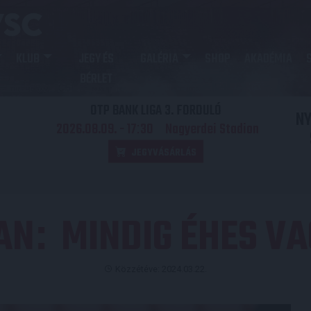
KLUB
JEGY ÉS
GALÉRIA
SHOP
AKADÉMIA
BÉRLET
OTP BANK LIGA 3. FORDULÓ
N
2026.08.09. - 17
30
Nagyerdei Stadion
:
JEGYVÁSÁRLÁS
AN
MINDIG ÉHES VA
:
Közzétéve: 2024.03.22.