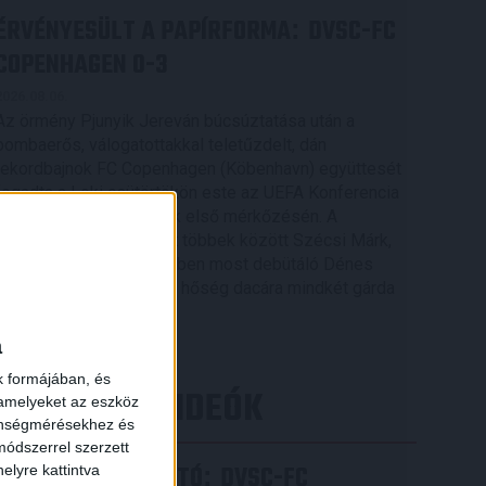
ÉRVÉNYESÜLT A PAPÍRFORMA
DVSC-FC
:
COPENHAGEN 0-3
2026.08.06.
Az örmény Pjunyik Jereván búcsúztatása után a
bombaerős, válogatottakkal teletűzdelt, dán
rekordbajnok FC Copenhagen (Köbenhavn) együttesét
fogadta a Loki csütörtökön este az UEFA Konferencia
Liga 3. selejtezőkörének első mérkőzésén. A
kezdőcsapatban ott volt többek között Szécsi Márk,
Batik Bence és a DVSC-ben most debütáló Dénes
×
Vilmos is. A találkozót a hőség dacára mindkét gárda
viszonylag […]
a
Bővebben →
k formájában, és
LEGÚJABB VIDEÓK
 amelyeket az eszköz
zönségmérésekhez és
ódszerrel szerzett
SAJTÓTÁJÉKOZTATÓ
DVSC-FC
:
elyre kattintva