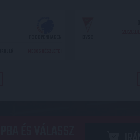
O
2026.08
FC COPENHAGEN
DVSC
DORDULÓ
MECCS RÉSZLETEI
PBA ÉS VÁLASSZ
IRÁ