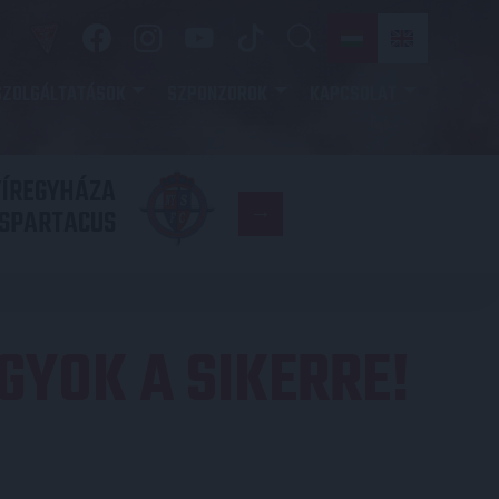
SZOLGÁLTATÁSOK
SZPONZOROK
KAPCSOLAT
YÍREGYHÁZA
FC
SPARTACUS
COPENHAGE
GYOK A SIKERRE!