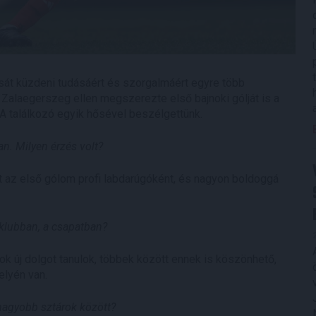
sát küzdeni tudásáért és szorgalmáért egyre több
 Zalaegerszeg ellen megszerezte első bajnoki gólját is a
A találkozó egyik hősével beszélgettünk.
n. Milyen érzés volt?
olt az első gólom profi labdarúgóként, és nagyon boldoggá
klubban, a csapatban?
k új dolgot tanulok, többek között ennek is köszönhető,
lyén van.
nagyobb sztárok között?