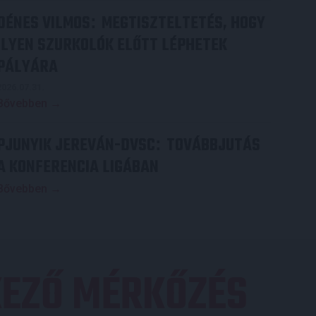
DÉNES VILMOS
MEGTISZTELTETÉS, HOGY
:
ILYEN SZURKOLÓK ELŐTT LÉPHETEK
PÁLYÁRA
2026.07.31.
Bővebben →
PJUNYIK JEREVÁN-DVSC
TOVÁBBJUTÁS
:
A KONFERENCIA LIGÁBAN
Bővebben →
EZŐ MÉRKŐZÉS