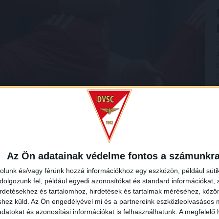
, hogy a futball a te utad?
Az Ön adatainak védelme fontos a számunkr
rolunk és/vagy férünk hozzá információkhoz egy eszközön, például süti
solatban. 16 éves koromban a nigériai válogatottal
olgozunk fel, például egyedi azonosítókat és standard információkat,
n és akkor éreztem azt, hogy ez lesz az én utam. Később
irdetésekhez és tartalomhoz, hirdetések és tartalmak méréséhez, kö
ebrecenbe kerültem.
shez küld.
Az Ön engedélyével mi és a partnereink eszközleolvasásos m
datokat és azonosítási információkat is felhasználhatunk. A megfelelő h
váltnak tűnsz. Ez jellemző rád?