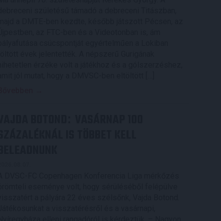
debreceni születésű támadó a debreceni Titászban,
majd a DMTE-ben kezdte, később játszott Pécsen, az
Újpestben, az FTC-ben és a Videotonban is, ám
pályafutása csúcspontját egyértelműen a Lokiban
töltött évek jelentették. A népszerű Gurigának
hihetetlen érzéke volt a játékhoz és a gólszerzéshez,
amit jól mutat, hogy a DMVSC-ben eltöltött […]
Bővebben →
VAJDA BOTOND
VASÁRNAP 100
:
SZÁZALÉKNÁL IS TÖBBET KELL
BELEADNUNK
2026.08.07.
A DVSC-FC Copenhagen Konferencia Liga mérkőzés
örömteli eseménye volt, hogy sérüléséből felépülve
visszatért a pályára 22 éves szélsőnk, Vajda Botond.
Játékosunkat a visszatérésről és a vasárnapi,
Nyíregyháza elleni rangadóról is kérdeztük. – Nagyon