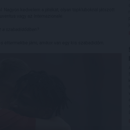
al. Nagyon kedvelem a játékát, olyan topkluboknál játszott
uventus vagy az Internazionale.
sz a szabadidődben?
és éttermekbe járni, amikor van egy kis szabadidőm.