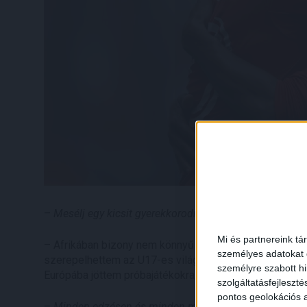
–
Mesélj egy kicsit gyerekkorodról! Mikor érezted először
Mi és partnereink tá
– Afrikában bizony nem könnyű a helyzet a focival kapc
személyes adatokat d
szerepelhettem az U17-es világbajnokságon Brazíliába
személyre szabott h
Európába jöttem próbajátékokra, Albániába, és végül D
szolgáltatásfejleszté
pontos geolokációs a
–
Minden edzésen és minden mérkőzésen rendkívül moti