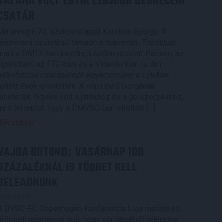
VALAHA VOLT EGYIK LEGJOBB DEBRECENI
CSATÁR
Ma ünnepli 70. születésnapját Kerekes György. A
debreceni születésű támadó a debreceni Titászban,
majd a DMTE-ben kezdte, később játszott Pécsen, az
Újpestben, az FTC-ben és a Videotonban is, ám
pályafutása csúcspontját egyértelműen a Lokiban
töltött évek jelentették. A népszerű Gurigának
hihetetlen érzéke volt a játékhoz és a gólszerzéshez,
amit jól mutat, hogy a DMVSC-ben eltöltött […]
Bővebben →
VAJDA BOTOND
VASÁRNAP 100
:
SZÁZALÉKNÁL IS TÖBBET KELL
BELEADNUNK
2026.08.07.
A DVSC-FC Copenhagen Konferencia Liga mérkőzés
örömteli eseménye volt, hogy sérüléséből felépülve