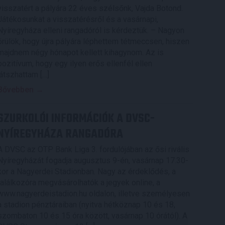
visszatért a pályára 22 éves szélsőnk, Vajda Botond.
Játékosunkat a visszatérésről és a vasárnapi,
Nyíregyháza elleni rangadóról is kérdeztük. – Nagyon
örülök, hogy újra pályára léphettem tétmeccsen, hiszen
majdnem négy hónapot kellett kihagynom. Az is
pozitívum, hogy egy ilyen erős ellenfél ellen
játszhattam […]
Bővebben →
SZURKOLÓI INFORMÁCIÓK A DVSC-
NYÍREGYHÁZA RANGADÓRA
A DVSC az OTP Bank Liga 3. fordulójában az ősi rivális
Nyíregyházát fogadja augusztus 9-én, vasárnap 17.30-
kor a Nagyerdei Stadionban. Nagy az érdeklődés, a
találkozóra megvásárolhatók a jegyek online, a
www.nagyerdeistadion.hu oldalon, illetve személyesen
a stadion pénztáraiban (nyitva hétköznap 10 és 18,
szombaton 10 és 15 óra között, vasárnap 10 órától). A