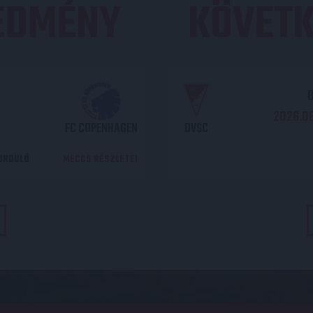
REDMÉNY
KÖVETK
O
2026.08
FC COPENHAGEN
DVSC
DORDULÓ
MECCS RÉSZLETEI