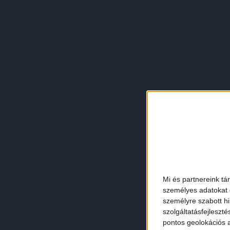
Mi és partnereink tá
személyes adatokat d
személyre szabott h
szolgáltatásfejleszté
pontos geolokációs a