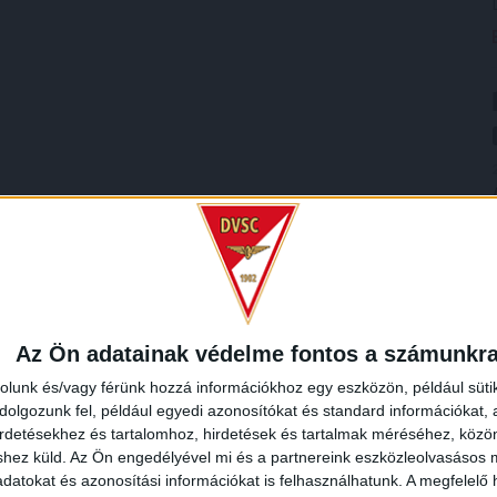
Az Ön adatainak védelme fontos a számunkr
rolunk és/vagy férünk hozzá információkhoz egy eszközön, például süti
olgozunk fel, például egyedi azonosítókat és standard információkat,
irdetésekhez és tartalomhoz, hirdetések és tartalmak méréséhez, kö
shez küld.
Az Ön engedélyével mi és a partnereink eszközleolvasásos m
datokat és azonosítási információkat is felhasználhatunk. A megfelelő h