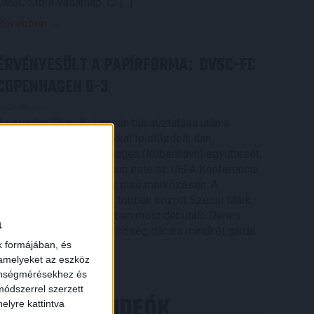
DVSC Store vasárnap 12 […]
Bővebben →
ÉRVÉNYESÜLT A PAPÍRFORMA
DVSC-FC
:
COPENHAGEN 0-3
2026.08.06.
Az örmény Pjunyik Jereván búcsúztatása után a
bombaerős, válogatottakkal teletűzdelt, dán
rekordbajnok FC Copenhagen (Köbenhavn) együttesét
fogadta a Loki csütörtökön este az UEFA Konferencia
Liga 3. selejtezőkörének első mérkőzésén. A
kezdőcsapatban ott volt többek között Szécsi Márk,
Batik Bence és a DVSC-ben most debütáló Dénes
a
Vilmos is. A találkozót a hőség dacára mindkét gárda
k formájában, és
viszonylag […]
 amelyeket az eszköz
Bővebben →
zönségmérésekhez és
ódszerrel szerzett
LEGÚJABB VIDEÓK
elyre kattintva