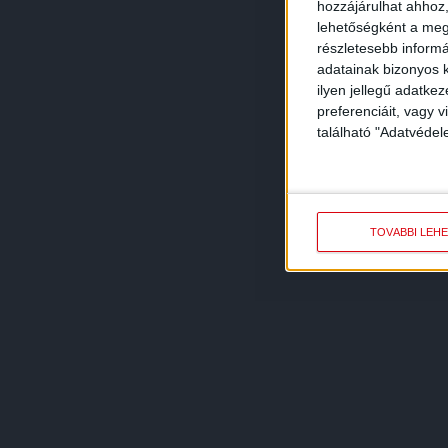
hozzájárulhat ahhoz,
lehetőségként a megf
részletesebb informác
adatainak bizonyos k
ilyen jellegű adatke
preferenciáit, vagy v
található "Adatvéde
TOVÁBBI LEH