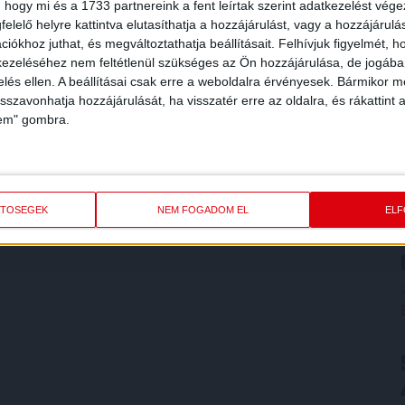
 hogy mi és a 1733 partnereink a fent leírtak szerint adatkezelést vég
elelő helyre kattintva elutasíthatja a hozzájárulást, vagy a hozzájárul
iókhoz juthat, és megváltoztathatja beállításait.
Felhívjuk figyelmét, 
ezeléséhez nem feltétlenül szükséges az Ön hozzájárulása, de jogában 
zelés ellen. A beállításai csak erre a weboldalra érvényesek. Bármikor m
isszavonhatja hozzájárulását, ha visszatér erre az oldalra, és rákattint a
lem" gombra.
ETŐSÉGEK
NEM FOGADOM EL
EL