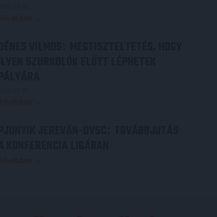
2026.08.03.
Bővebben →
DÉNES VILMOS
MEGTISZTELTETÉS, HOGY
:
ILYEN SZURKOLÓK ELŐTT LÉPHETEK
PÁLYÁRA
2026.07.31.
Bővebben →
PJUNYIK JEREVÁN-DVSC
TOVÁBBJUTÁS
:
A KONFERENCIA LIGÁBAN
Bővebben →