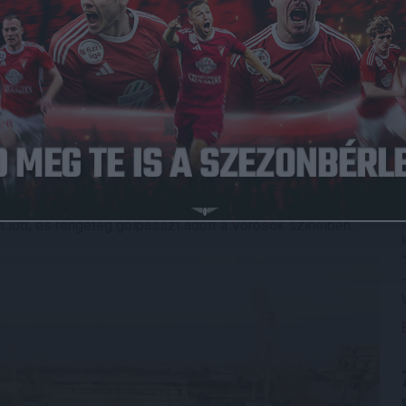
Közzétéve: 2023.01.13.
rkőzéssel folytatódik a DVSC programja a törökországi
szerint 13 órától – a Hannoverrel játszik (az még nem dőlt
bnyire a Bundesliga első osztályában vitézkedik, azonban
éli szünetben az 5. helyen áll a bajnokságban, 5 pont
 álló Heidenheim mögött.
ub, a régi időkben kétszer nyert bajnokságot (1938, 1954),
ét többnyire német játékosok alkotják, de van japán,
annover egyik legjobb igazolása annak idején a volt DVSC-
 lőtt, és rengeteg gólpasszt adott a Vörösök színeiben.