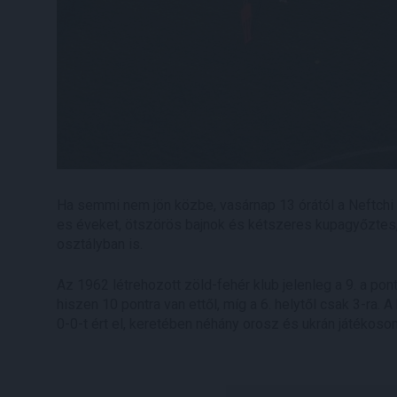
Ha semmi nem jön közbe, vasárnap 13 órától a Neftchi 
es éveket, ötszörös bajnok és kétszeres kupagyőztes, 
osztályban is.
Az 1962 létrehozott zöld-fehér klub jelenleg a 9. a po
hiszen 10 pontra van ettől, míg a 6. helytől csak 3-ra. 
0-0-t ért el, keretében néhány orosz és ukrán játékoso