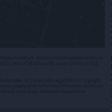
Fergana következik. Az üzbég csapat hazájában uralta a 90-
a Szovjetunió felbomlása előtt szerepelt a szovjet első
ntvadászatban, de a kiesés réme egyáltalán nem fenyegeti,
A héten a lengyel Wisla Krakkó elleni felkészülési találkozón
n túl elsősorban üzbég labdarúgók neve olvasható.