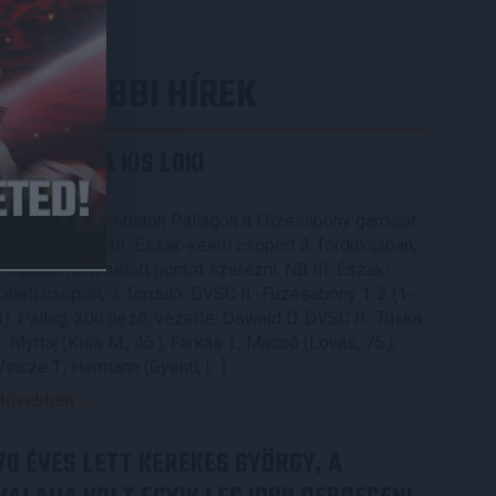
LEGUTÓBBI HÍREK
KIKAPOTT A KIS LOKI
2026.08.08.
A DVSC II. szombaton Pallagon a Füzesabony gárdáját
fogadta az NB III. Észak-keleti csoport 3. fordulójában,
s ezúttal nem tudott pontot szerezni. NB III. Észak-
keleti csoport, 3. forduló. DVSC II.-Füzesabony 1-2 (1-
1). Pallag, 200 néző, vezette: Oswald D. DVSC II.: Tuska
– Myrtaj (Kiss M., 46.), Farkas T., Macsó (Lovas, 75.),
Vincze T., Hermann (Gyenti, […]
Bővebben →
70 ÉVES LETT KEREKES GYÖRGY, A