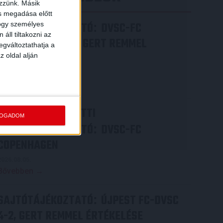
ezzünk. Másik
ás megadása előtt
SAJTÓTÁJÉKOZTATÓ
DVSC-FC
hogy személyes
:
áll tiltakozni az
COPENHAGEN 0-3, GERT REMMEL
egváltoztathatja a
ÉRTÉKELÉSE
z oldal alján
2026.08.07.
Bővebben →
VIDEÓ! MECCS ELŐTTI
FOGADOM
SAJTÓTÁJÉKOZTATÓ
DVSC-FC
:
COPENHAGEN
2026.08.05.
Bővebben →
SAJTÓTÁJÉKOZTATÓ
ÚJPEST FC-DVSC
:
4-2, GERT REMMEL ÉRTÉKELÉSE