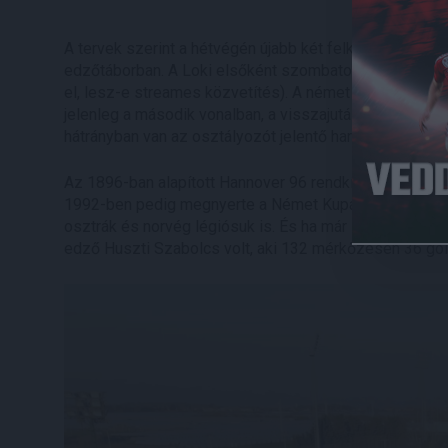
A tervek szerint a hétvégén újabb két felkészülési mé
edzőtáborban. A Loki elsőként szombaton – jelen állás 
el, lesz-e streames közvetítés). A német együttes töb
jelenleg a második vonalban, a visszajutásért küzd. A t
hátrányban van az osztályozót jelentő harmadik helyen
Az 1896-ban alapított Hannover 96 rendkívül patinás kl
1992-ben pedig megnyerte a Német Kupát. A gárda keret
osztrák és norvég légiósuk is. És ha már légiósok: a H
edző Huszti Szabolcs volt, aki 132 mérkőzésen 36 gólt