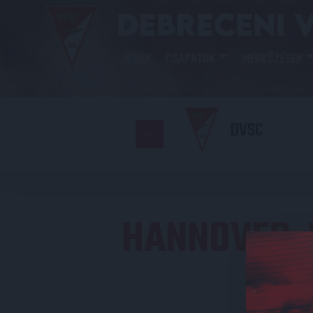
HÍREK
CSAPATOK
MÉRKŐZÉSEK
DVSC
HANNOVER,